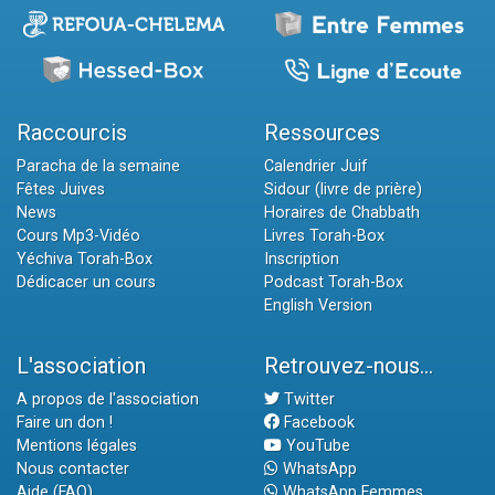
Raccourcis
Ressources
Paracha de la semaine
Calendrier Juif
Fêtes Juives
Sidour (livre de prière)
News
Horaires de Chabbath
Cours Mp3-Vidéo
Livres Torah-Box
Yéchiva Torah-Box
Inscription
Dédicacer un cours
Podcast Torah-Box
English Version
L'association
Retrouvez-nous...
A propos de l'association
Twitter
Faire un don !
Facebook
Mentions légales
YouTube
Nous contacter
WhatsApp
Aide (FAQ)
WhatsApp Femmes