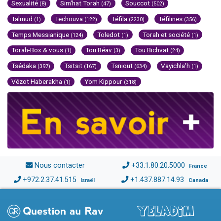
Sexualité
Sim'hat Torah
Souccot
(8)
(47)
(502)
Talmud
Techouva
Téfila
Téfilines
(1)
(122)
(2230)
(356)
Temps Messianique
Toledot
Torah et société
(124)
(1)
(1)
Torah-Box & vous
Tou Béav
Tou Bichvat
(1)
(3)
(24)
Tsédaka
Tsitsit
Tsniout
Vayichla'h
(397)
(167)
(634)
(1)
Vézot Haberakha
Yom Kippour
(1)
(318)
Nous contacter
+33.1.80.20.5000
France
+972.2.37.41.515
+1.437.887.14.93
Israël
Canada