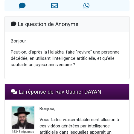
Il reste 49 places pour étudier en groupe sur Zoom
3 personnes viennent de nous rejoindre sur WhatsApp
2 personnes viennent de nous rejoindre sur WhatsApp
La question de Anonyme
2 nouvelles musiques dans Torah-Box Music
Bonjour,
6 personnes viennent de nous rejoindre sur WhatsApp
Peut-on, d'après la Halakha, faire "revivre" une personne
décédée, en utilisant l'intelligence artificielle, et qu'elle
souhaite un joyeux anniversaire ?
La réponse de Rav Gabriel DAYAN
Bonjour,
Vous faites vraisemblablement allusion à
ces vidéos générées par intelligence
artificielle dans lesquelles apparaît un
45345 réponses