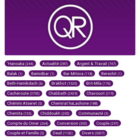
'Hanouka
Actualité
Argent & Travail
(244)
(287)
(747)
Balak
Bamidbar
Bar-Mitsva
Berechit
(1)
(1)
(118)
(1)
Beth-Hamikdach
Brakhot
Brit-Mila
(6)
(1520)
(176)
Cacheroute
Chabbath
Chavouot
(3703)
(2429)
(219)
Chémini Atseret
Chemirat haLachone
(5)
(188)
Chemita
Chiddoukh
Communauté
(135)
(200)
(3)
Compte du Omer
Conversion
Couple
(264)
(303)
(297)
Couple et Famille
Deuil
Divers
(5)
(1102)
(5037)