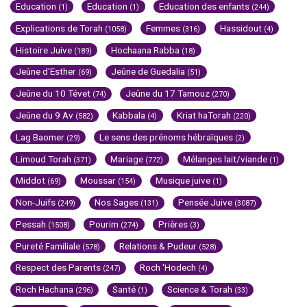
Education
Education
Education des enfants
(1)
(1)
(244)
Explications de Torah
Femmes
Hassidout
(1058)
(316)
(4)
Histoire Juive
Hochaana Rabba
(189)
(18)
Jeûne d'Esther
Jeûne de Guedalia
(69)
(51)
Jeûne du 10 Tévet
Jeûne du 17 Tamouz
(74)
(270)
Jeûne du 9 Av
Kabbala
Kriat haTorah
(582)
(4)
(220)
Lag Baomer
Le sens des prénoms hébraïques
(29)
(2)
Limoud Torah
Mariage
Mélanges lait/viande
(371)
(772)
(1)
Middot
Moussar
Musique juive
(69)
(154)
(1)
Non-Juifs
Nos Sages
Pensée Juive
(249)
(131)
(3087)
Pessah
Pourim
Prières
(1508)
(274)
(3)
Pureté Familiale
Relations & Pudeur
(578)
(528)
Respect des Parents
Roch 'Hodech
(247)
(4)
Roch Hachana
Santé
Science & Torah
(296)
(1)
(33)