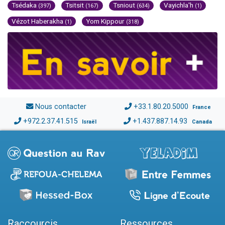
Tsédaka
Tsitsit
Tsniout
Vayichla'h
(397)
(167)
(634)
(1)
Vézot Haberakha
Yom Kippour
(1)
(318)
Nous contacter
+33.1.80.20.5000
France
+972.2.37.41.515
+1.437.887.14.93
Israël
Canada
Raccourcis
Ressources