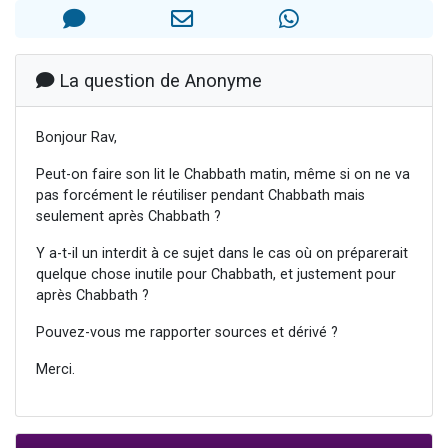
2 personnes viennent de nous rejoindre sur WhatsApp
Eli vient de donner son Maasser
Lisbel Esther vient de donner son Maasser
La question de Anonyme
3 personnes viennent de faire un don pour Événements Torah-Box
Bonjour Rav,
2 personnes viennent de nous rejoindre sur WhatsApp
Peut-on faire son lit le Chabbath matin, même si on ne va
pas forcément le réutiliser pendant Chabbath mais
seulement après Chabbath ?
Y a-t-il un interdit à ce sujet dans le cas où on préparerait
quelque chose inutile pour Chabbath, et justement pour
après Chabbath ?
Pouvez-vous me rapporter sources et dérivé ?
Merci.