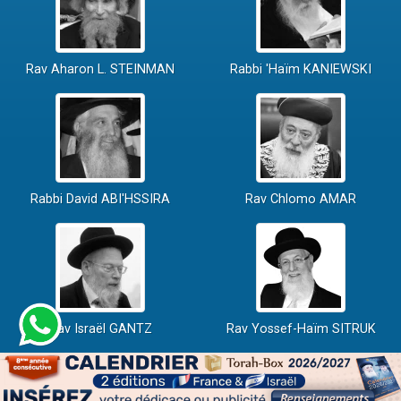
Rav Aharon L. STEINMAN
Rabbi 'Haïm KANIEWSKI
Rabbi David ABI'HSSIRA
Rav Chlomo AMAR
Rav Israël GANTZ
Rav Yossef-Haïm SITRUK