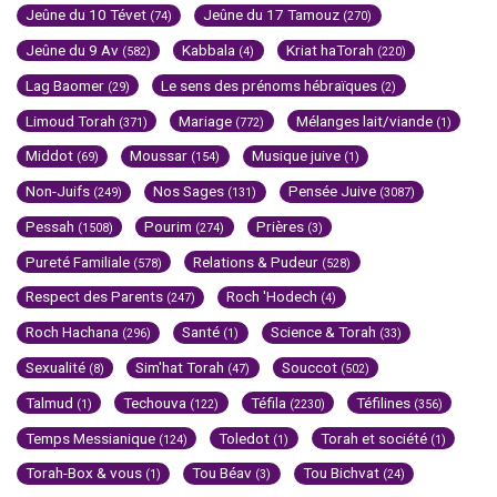
Jeûne du 10 Tévet
Jeûne du 17 Tamouz
(74)
(270)
Jeûne du 9 Av
Kabbala
Kriat haTorah
(582)
(4)
(220)
Lag Baomer
Le sens des prénoms hébraïques
(29)
(2)
Limoud Torah
Mariage
Mélanges lait/viande
(371)
(772)
(1)
Middot
Moussar
Musique juive
(69)
(154)
(1)
Non-Juifs
Nos Sages
Pensée Juive
(249)
(131)
(3087)
Pessah
Pourim
Prières
(1508)
(274)
(3)
Pureté Familiale
Relations & Pudeur
(578)
(528)
Respect des Parents
Roch 'Hodech
(247)
(4)
Roch Hachana
Santé
Science & Torah
(296)
(1)
(33)
Sexualité
Sim'hat Torah
Souccot
(8)
(47)
(502)
Talmud
Techouva
Téfila
Téfilines
(1)
(122)
(2230)
(356)
Temps Messianique
Toledot
Torah et société
(124)
(1)
(1)
Torah-Box & vous
Tou Béav
Tou Bichvat
(1)
(3)
(24)