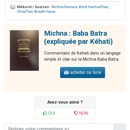
Mékorot / Sources :
Michna Beroura
,
Ktsot Hachoul’han
,
Choul'han Aroukh Harav
.
Michna : Baba Batra
(expliquée par Kéhati)
Commentaire de Kehati dans un langage
simple et clair sur la Michna Baba Batra.
acheter ce livre
Avez-vous aimé ?
OUI
NON