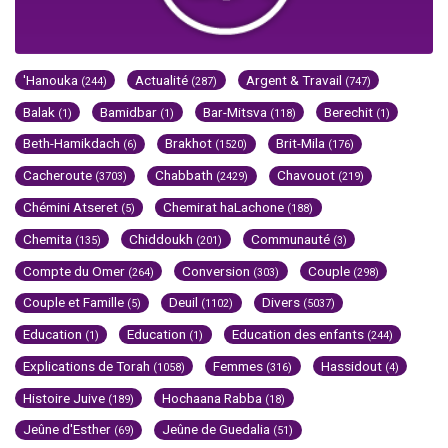
'Hanouka
Actualité
Argent & Travail
(244)
(287)
(747)
Balak
Bamidbar
Bar-Mitsva
Berechit
(1)
(1)
(118)
(1)
Beth-Hamikdach
Brakhot
Brit-Mila
(6)
(1520)
(176)
Cacheroute
Chabbath
Chavouot
(3703)
(2429)
(219)
Chémini Atseret
Chemirat haLachone
(5)
(188)
Chemita
Chiddoukh
Communauté
(135)
(201)
(3)
Compte du Omer
Conversion
Couple
(264)
(303)
(298)
Couple et Famille
Deuil
Divers
(5)
(1102)
(5037)
Education
Education
Education des enfants
(1)
(1)
(244)
Explications de Torah
Femmes
Hassidout
(1058)
(316)
(4)
Histoire Juive
Hochaana Rabba
(189)
(18)
Jeûne d'Esther
Jeûne de Guedalia
(69)
(51)