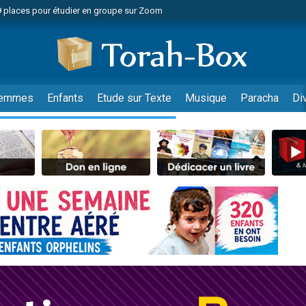
49 places pour étudier en groupe sur Zoom
nes viennent de faire un don pour Diane, 80 ans, dans un appartement insalu
viennent de nous rejoindre sur WhatsApp
viennent de nous rejoindre sur WhatsApp
es viennent de faire un don pour Reloger Rivka, 6 enfants, victime de violences
emmes
Enfants
Etude sur Texte
Musique
Paracha
Di
es viennent de faire un don pour 1 Journée de Vacances Pour les Enfants
 viennent de demander une bénédiction
viennent de nous rejoindre sur WhatsApp
49 places pour étudier en groupe sur Zoom
 donner son Maasser
viennent de nous rejoindre sur WhatsApp
viennent de nous rejoindre sur WhatsApp
de donner son Maasser
es viennent de faire un don pour 5 jours de vacances aux Orphelins
viennent de nous rejoindre sur WhatsApp