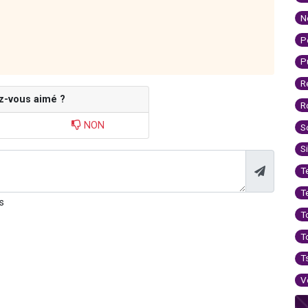
N
P
P
R
z-vous aimé ?
R
NON
S
S
T
T
s
T
T
T
V