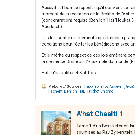
Aussi, il est bon de rappeler qu’il convient de fa
moment de la récitation de la Brakha de "Acher Y
(concentration) requise (Ben Ich 'Haï 'Houkat
Auerbach).
Ces lois sont extrêmement importantes à pratiq
conditions pour réciter les bénédictions avec u
Et le mérite du respect de ces lois amènera c
la clémence Divine sur l’ensemble du monde (Ri
Hatsla'ha Rabba et Kol Touv.
Mékorot / Sources :
Rabbi Yom Tov Assévili (Rivta)
Hachem
,
Ben Ich 'Haï
,
Halikhot Chlomo
.
A'hat Chaalti 1
Tome 1 d'un Best-seller en Is
soumises au Rav Zylberstein. L