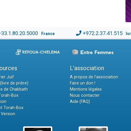
+33.1.80.20.5000
+972.2.37.41.515
France
Is
ources
L'association
ier Juif
A propos de l'association
(livre de prière)
Faire un don !
es de Chabbath
Mentions légales
 Torah-Box
Nous contacter
tion
Aide (FAQ)
t Torah-Box
 Version