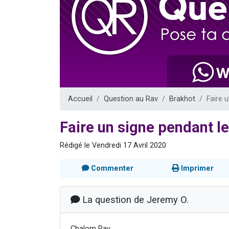
13 personnes
30 perso
Il reste 
12 nouve
29 personnes
Accueil
Question au Rav
Brakhot
Faire 
Faire un signe pendant le
Rédigé le Vendredi 17 Avril 2020
Commenter
Imprimer
La question de Jeremy O.
Chalom Rav,