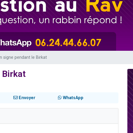
 viennent de demander une bénédiction
nnes viennent de faire un don pour Sauvez la jambe de Yohan
49 places pour étudier en groupe sur Zoom
lles musiques dans Torah-Box Music
 viennent de demander une bénédiction
un signe pendant le Birkat
 Birkat
Envoyer
WhatsApp