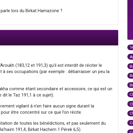
s parle lors du Birkat Hamazone ?
'
A
Aroukh (183,12 et 191,3) qu’il est interdit de réciter le
B
 à ses occupations (par exemple : débarrasser un peu la
B
B
Brakha comme étant secondaire et accessoire, ce qui est un
C
dit le Taz 191,1 à ce sujet).
C
èrement vigilant à n'en faire aucun signe durant la
pour être concentré sur ce que l’on récite.
C
C
itation de toutes les bénédictions, et pas seulement du
a'haïm 191,4, Birkat Hachem 1 Pérek 6,5).
C