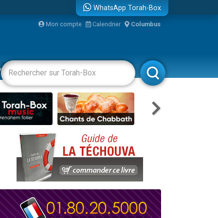
WhatsApp Torah-Box
bre
Mon compte
Calendrier
Columbus
...
vertissements
Livres
Rabbanim