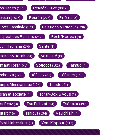
os Sages
Pensée Juive
(131)
(3087)
essah
Pourim
Prières
(1508)
(274)
(3)
ureté Familiale
Relations & Pudeur
(578)
(528)
espect des Parents
Roch 'Hodech
(247)
(4)
och Hachana
Santé
(296)
(1)
cience & Torah
Sexualité
(33)
(8)
im'hat Torah
Souccot
Talmud
(47)
(502)
(1)
echouva
Téfila
Téfilines
(122)
(2230)
(356)
emps Messianique
Toledot
(124)
(1)
orah et société
Torah-Box & vous
(1)
(1)
ou Béav
Tou Bichvat
Tsédaka
(3)
(24)
(397)
sitsit
Tsniout
Vayichla'h
(167)
(634)
(1)
ézot Haberakha
Yom Kippour
(1)
(318)