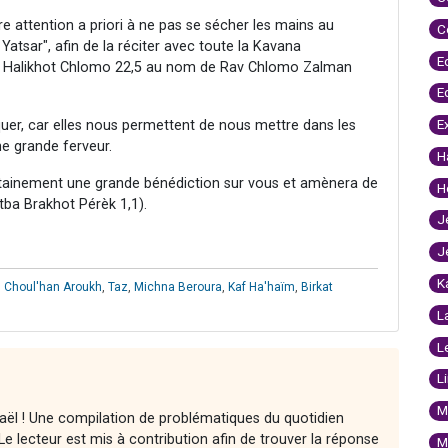
ire attention a priori à ne pas se sécher les mains au
C
atsar", afin de la réciter avec toute la Kavana
E
 5, Halikhot Chlomo 22,5 au nom de Rav Chlomo Zalman
E
E
uer, car elles nous permettent de nous mettre dans les
ne grande ferveur.
H
ertainement une grande bénédiction sur vous et amènera de
H
tba Brakhot Pérèk 1,1).
J
J
K
,
Choul'han Aroukh
,
Taz
,
Michna Beroura
,
Kaf Ha'haïm
,
Birkat
L
L
L
M
raël ! Une compilation de problématiques du quotidien
e lecteur est mis à contribution afin de trouver la réponse
M