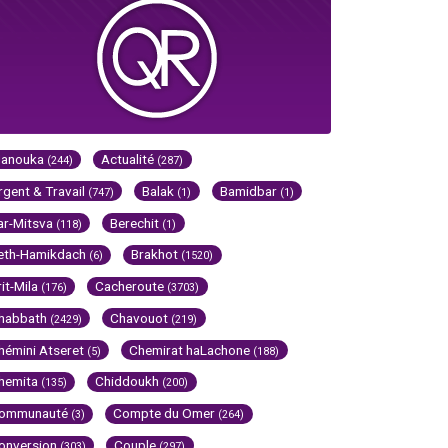
Hanouka
Actualité
(244)
(287)
rgent & Travail
Balak
Bamidbar
(747)
(1)
(1)
ar-Mitsva
Berechit
(118)
(1)
eth-Hamikdach
Brakhot
(6)
(1520)
rit-Mila
Cacheroute
(176)
(3703)
habbath
Chavouot
(2429)
(219)
hémini Atseret
Chemirat haLachone
(5)
(188)
hemita
Chiddoukh
(135)
(200)
ommunauté
Compte du Omer
(3)
(264)
onversion
Couple
(303)
(297)