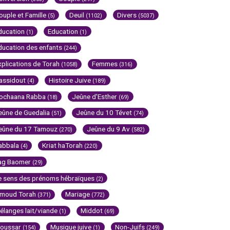
ouple et Famille
Deuil
Divers
(5)
(1102)
(5037)
ducation
Education
(1)
(1)
ducation des enfants
(244)
xplications de Torah
Femmes
(1058)
(316)
assidout
Histoire Juive
(4)
(189)
ochaana Rabba
Jeûne d'Esther
(18)
(69)
eûne de Guedalia
Jeûne du 10 Tévet
(51)
(74)
eûne du 17 Tamouz
Jeûne du 9 Av
(270)
(582)
abbala
Kriat haTorah
(4)
(220)
ag Baomer
(29)
e sens des prénoms hébraïques
(2)
imoud Torah
Mariage
(371)
(772)
élanges lait/viande
Middot
(1)
(69)
oussar
Musique juive
Non-Juifs
(154)
(1)
(249)