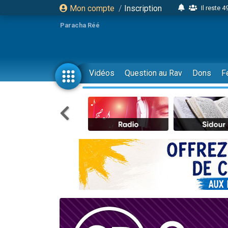
Mon compte
/
Inscription
Il reste 
16 person
Paracha Réé
2 personnes 
6 personnes 
4 personn
Vidéos
Question au Rav
Dons
F
2 personn
17 personnes
4 personnes 
Il reste 
Eva vient de
4 personnes 
3 personnes 
Odaya vient 
3 personn
2 personnes 