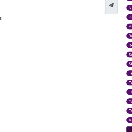
N
P
s
P
R
R
S
S
T
T
T
T
T
V