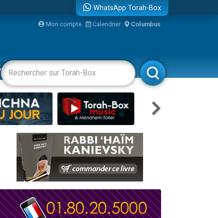
WhatsApp Torah-Box
re
Mon compte
Calendrier
Columbus
vertissements
Livres
Rabbanim
...