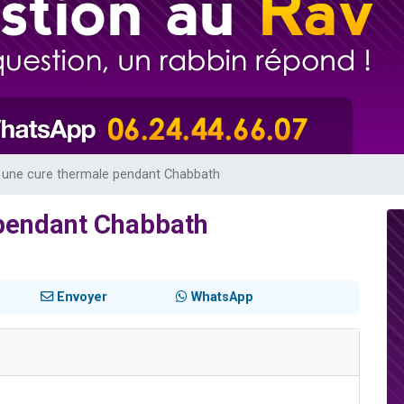
viennent de nous rejoindre sur WhatsApp
es viennent de faire un don pour 5 jours de vacances aux Orphelins
de donner son Maasser
 viennent de demander une bénédiction
viennent de nous rejoindre sur WhatsApp
e une cure thermale pendant Chabbath
 pendant Chabbath
Envoyer
WhatsApp