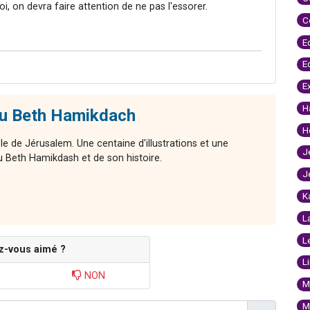
, on devra faire attention de ne pas l'essorer.
C
E
E
E
H
du Beth Hamikdach
H
le de Jérusalem. Une centaine d'illustrations et une
J
 Beth Hamikdash et de son histoire.
J
K
L
L
z-vous aimé ?
L
NON
M
M