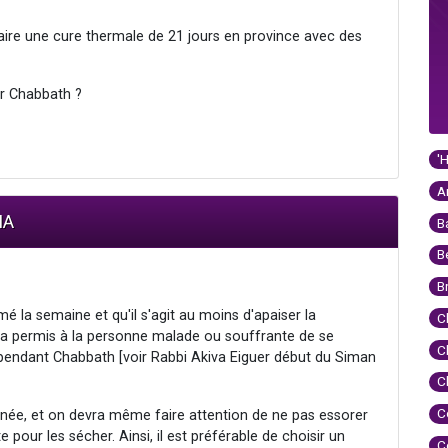
 faire une cure thermale de 21 jours en province avec des
r Chabbath ?
'
A
IA
B
B
B
é la semaine et qu'il s'agit au moins d'apaiser la
C
ra permis à la personne malade ou souffrante de se
C
pendant Chabbath [voir Rabbi Akiva Eiguer début du Siman
C
C
née, et on devra même faire attention de ne pas essorer
pour les sécher. Ainsi, il est préférable de choisir un
C