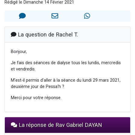
Rédigé le Dimanche 14 Février 2021
Il reste 49 places pour étudier en groupe sur Zoom
12 nouvelles musiques dans Torah-Box Music
3 personnes viennent de nous rejoindre sur WhatsApp
2 personnes viennent de nous rejoindre sur WhatsApp
La question de Rachel T.
2 personnes viennent de nous rejoindre sur WhatsApp
Bonjour,
Je fais des séances de dialyse tous les lundis, mercredis
et vendredis.
M'est-il permis d'aller à la séance du lundi 29 mars 2021,
deuxième jour de Pessa'h ?
Merci pour votre réponse.
La réponse de Rav Gabriel DAYAN