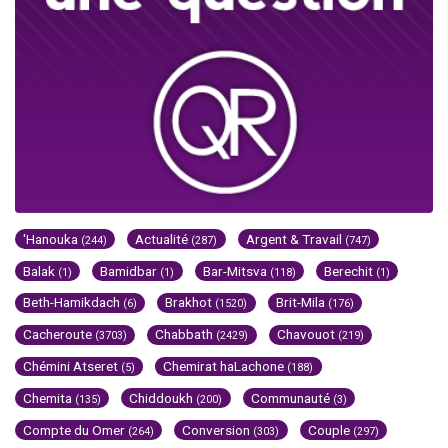
'Hanouka
Actualité
Argent & Travail
(244)
(287)
(747)
Balak
Bamidbar
Bar-Mitsva
Berechit
(1)
(1)
(118)
(1)
Beth-Hamikdach
Brakhot
Brit-Mila
(6)
(1520)
(176)
Cacheroute
Chabbath
Chavouot
(3703)
(2429)
(219)
Chémini Atseret
Chemirat haLachone
(5)
(188)
Chemita
Chiddoukh
Communauté
(135)
(200)
(3)
Compte du Omer
Conversion
Couple
(264)
(303)
(297)