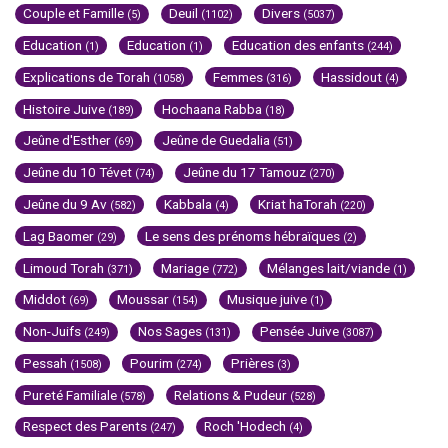
Couple et Famille
Deuil
Divers
(5)
(1102)
(5037)
Education
Education
Education des enfants
(1)
(1)
(244)
Explications de Torah
Femmes
Hassidout
(1058)
(316)
(4)
Histoire Juive
Hochaana Rabba
(189)
(18)
Jeûne d'Esther
Jeûne de Guedalia
(69)
(51)
Jeûne du 10 Tévet
Jeûne du 17 Tamouz
(74)
(270)
Jeûne du 9 Av
Kabbala
Kriat haTorah
(582)
(4)
(220)
Lag Baomer
Le sens des prénoms hébraïques
(29)
(2)
Limoud Torah
Mariage
Mélanges lait/viande
(371)
(772)
(1)
Middot
Moussar
Musique juive
(69)
(154)
(1)
Non-Juifs
Nos Sages
Pensée Juive
(249)
(131)
(3087)
Pessah
Pourim
Prières
(1508)
(274)
(3)
Pureté Familiale
Relations & Pudeur
(578)
(528)
Respect des Parents
Roch 'Hodech
(247)
(4)