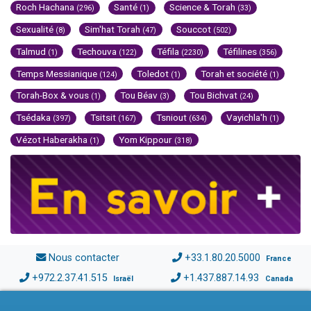
Roch Hachana
Santé
Science & Torah
(296)
(1)
(33)
Sexualité
Sim'hat Torah
Souccot
(8)
(47)
(502)
Talmud
Techouva
Téfila
Téfilines
(1)
(122)
(2230)
(356)
Temps Messianique
Toledot
Torah et société
(124)
(1)
(1)
Torah-Box & vous
Tou Béav
Tou Bichvat
(1)
(3)
(24)
Tsédaka
Tsitsit
Tsniout
Vayichla'h
(397)
(167)
(634)
(1)
Vézot Haberakha
Yom Kippour
(1)
(318)
Nous contacter
+33.1.80.20.5000
France
+972.2.37.41.515
+1.437.887.14.93
Israël
Canada