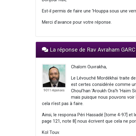
Est-il permis de faire une 'Houppa sous une verr
Merci d’avance pour votre réponse.
La réponse de Rav Avraham GARC
Chalom Ouvrakha,
Le Lévouché Mordékhaï traite de c
est certes considérée comme une 
Choul'han 'Aroukh Ora'h 'Haïm S
9011 réponses
mais puisque nous pouvons voir le
cela n'est pas à faire.
Ainsi, le responsa Péri Hassadé [tome 4-97] et l
page 121, note 8] nous écrivent que cela ne port
Kol Touv.