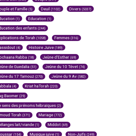
ouple et Famille
Deuil
Divers
(5)
(1102)
(5037)
ducation
Education
(1)
(1)
ducation des enfants
(244)
xplications de Torah
Femmes
(1058)
(316)
assidout
Histoire Juive
(4)
(189)
ochaana Rabba
Jeûne d'Esther
(18)
(69)
eûne de Guedalia
Jeûne du 10 Tévet
(51)
(74)
eûne du 17 Tamouz
Jeûne du 9 Av
(270)
(582)
abbala
Kriat haTorah
(4)
(220)
ag Baomer
(29)
e sens des prénoms hébraïques
(2)
imoud Torah
Mariage
(371)
(772)
élanges lait/viande
Middot
(1)
(69)
oussar
Musique juive
Non-Juifs
(154)
(1)
(249)