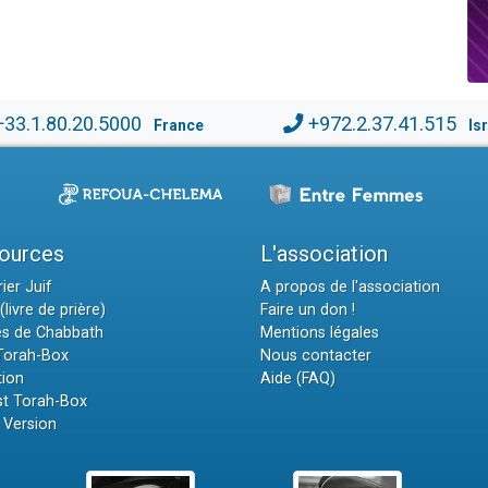
+33.1.80.20.5000
+972.2.37.41.515
France
Is
ources
L'association
ier Juif
A propos de l'association
(livre de prière)
Faire un don !
es de Chabbath
Mentions légales
 Torah-Box
Nous contacter
tion
Aide (FAQ)
t Torah-Box
 Version