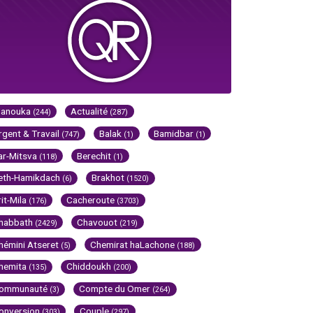
Hanouka
Actualité
(244)
(287)
rgent & Travail
Balak
Bamidbar
(747)
(1)
(1)
ar-Mitsva
Berechit
(118)
(1)
eth-Hamikdach
Brakhot
(6)
(1520)
rit-Mila
Cacheroute
(176)
(3703)
habbath
Chavouot
(2429)
(219)
hémini Atseret
Chemirat haLachone
(5)
(188)
hemita
Chiddoukh
(135)
(200)
ommunauté
Compte du Omer
(3)
(264)
onversion
Couple
(303)
(297)