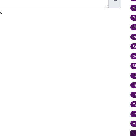
N
s
P
P
R
R
S
S
T
T
T
T
T
V