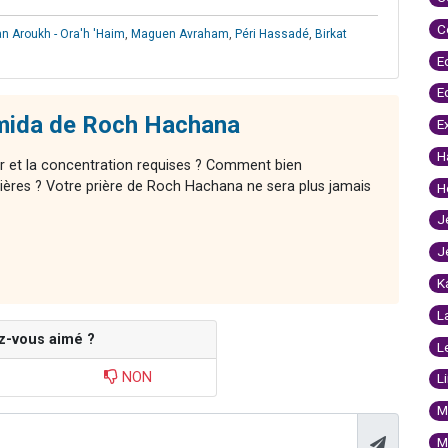
C
n Aroukh - Ora'h 'Haim
,
Maguen Avraham
,
Péri Hassadé
,
Birkat
E
E
mida de Roch Hachana
E
H
r et la concentration requises ? Comment bien
ières ? Votre prière de Roch Hachana ne sera plus jamais
H
J
J
K
L
z-vous aimé ?
L
NON
L
M
M