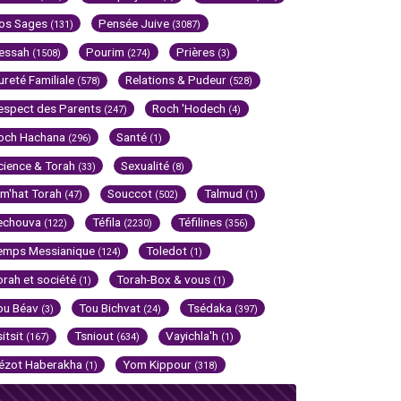
os Sages
Pensée Juive
(131)
(3087)
essah
Pourim
Prières
(1508)
(274)
(3)
ureté Familiale
Relations & Pudeur
(578)
(528)
espect des Parents
Roch 'Hodech
(247)
(4)
och Hachana
Santé
(296)
(1)
cience & Torah
Sexualité
(33)
(8)
im'hat Torah
Souccot
Talmud
(47)
(502)
(1)
echouva
Téfila
Téfilines
(122)
(2230)
(356)
emps Messianique
Toledot
(124)
(1)
orah et société
Torah-Box & vous
(1)
(1)
ou Béav
Tou Bichvat
Tsédaka
(3)
(24)
(397)
sitsit
Tsniout
Vayichla'h
(167)
(634)
(1)
ézot Haberakha
Yom Kippour
(1)
(318)