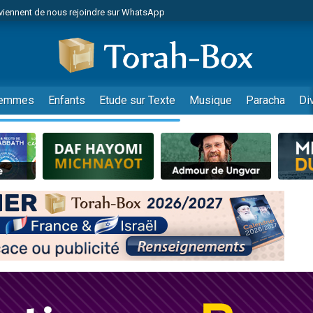
viennent de nous rejoindre sur WhatsApp
r vient de donner son Maasser
nes viennent de faire un don pour Événements Torah-Box
es viennent de faire un don pour Tsédaka : pauvres d'Israel
viennent de nous rejoindre sur WhatsApp
emmes
Enfants
Etude sur Texte
Musique
Paracha
Di
 viennent de demander une bénédiction
es viennent de faire un don pour Diane, 80 ans, dans un appartement insalub
49 places pour étudier en groupe sur Zoom
viennent de nous rejoindre sur WhatsApp
 viennent de demander une bénédiction
49 places pour étudier en groupe sur Zoom
viennent de nous rejoindre sur WhatsApp
viennent de nous rejoindre sur WhatsApp
es viennent de faire un don pour Reloger Rivka, 6 enfants, victime de violences
es viennent de faire un don pour 1 Journée de Vacances Pour les Enfants