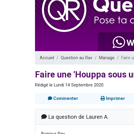
17 personnes
4 personnes 
Il reste 
Eva vient de
Eli vient de 
Accueil
Question au Rav
Mariage
Faire 
Faire une 'Houppa sous u
Rédigé le Lundi 14 Septembre 2020
Commenter
Imprimer
La question de Lauren A.
Bonjour Rav,