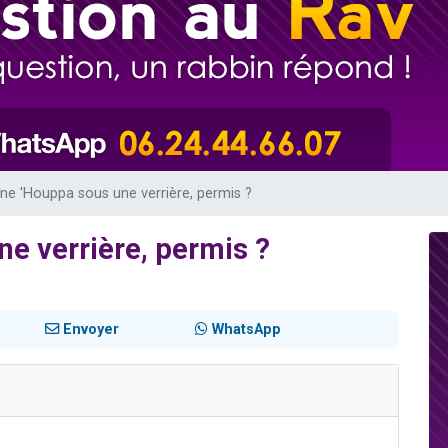
 viennent de demander une bénédiction
viennent de nous rejoindre sur WhatsApp
49 places pour étudier en groupe sur Zoom
 donner son Maasser
donner son Maasser
une 'Houppa sous une verrière, permis ?
ne verrière, permis ?
Envoyer
WhatsApp