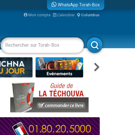
WhatsApp Torah-Box
Mon compte
Calendrier
Columbus
vertissements
Livres
Rabbanim
re
...