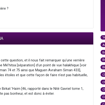
ière ?
'
IA
A
B
B
ette question, et il nous fait remarquer qu'une verrière
Mé'hitsa [séparation] d'un point de vue halakhique [voir
B
iman 74 et 75 ainsi que Maguen Avraham Siman 433],
C
s étoiles et que cette façon de faire n'est pas habituelle,
C
e Birkat 'Haïm [46, rapporté dans le Nité Gavriel tome 1,
C
e pas bonheur, et est donc à éviter.
C
C