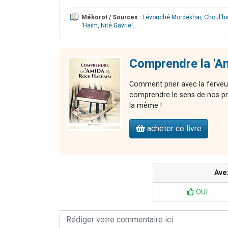
Mékorot / Sources :
Lévouché Mordékhaï
,
Choul'ha
'Haïm
,
Nité Gavriel
.
Comprendre la 'A
Comment prier avec la ferveu
comprendre le sens de nos pr
la même !
acheter ce livre
Ave
OUI