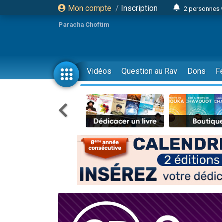
Mon compte
/
Inscription
2 personnes 
Lisbel Esthe
Paracha Choftim
3 person
2 personn
3 personnes 
Vidéos
Question au Rav
Dons
F
11 personnes
3 personn
Il reste 
2 personnes 
29 personnes
Il reste 
2 personnes 
6 personnes 
4 personn
2 personn