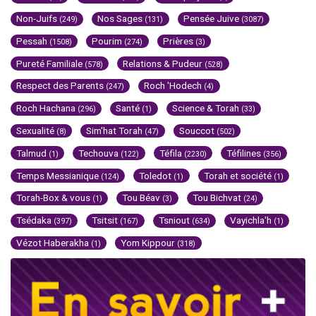
Non-Juifs
Nos Sages
Pensée Juive
(249)
(131)
(3087)
Pessah
Pourim
Prières
(1508)
(274)
(3)
Pureté Familiale
Relations & Pudeur
(578)
(528)
Respect des Parents
Roch 'Hodech
(247)
(4)
Roch Hachana
Santé
Science & Torah
(296)
(1)
(33)
Sexualité
Sim'hat Torah
Souccot
(8)
(47)
(502)
Talmud
Techouva
Téfila
Téfilines
(1)
(122)
(2230)
(356)
Temps Messianique
Toledot
Torah et société
(124)
(1)
(1)
Torah-Box & vous
Tou Béav
Tou Bichvat
(1)
(3)
(24)
Tsédaka
Tsitsit
Tsniout
Vayichla'h
(397)
(167)
(634)
(1)
Vézot Haberakha
Yom Kippour
(1)
(318)