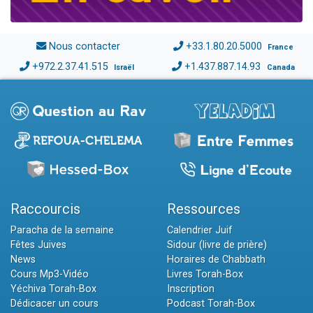
Nous contacter
+33.1.80.20.5000
France
+972.2.37.41.515
+1.437.887.14.93
Israël
Canada
Raccourcis
Ressources
Paracha de la semaine
Calendrier Juif
Fêtes Juives
Sidour (livre de prière)
News
Horaires de Chabbath
Cours Mp3-Vidéo
Livres Torah-Box
Yéchiva Torah-Box
Inscription
Dédicacer un cours
Podcast Torah-Box