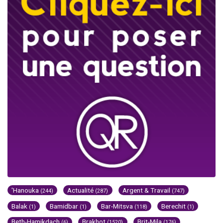
'Hanouka
Actualité
Argent & Travail
(244)
(287)
(747)
Balak
Bamidbar
Bar-Mitsva
Berechit
(1)
(1)
(118)
(1)
Beth-Hamikdach
Brakhot
Brit-Mila
(6)
(1520)
(176)