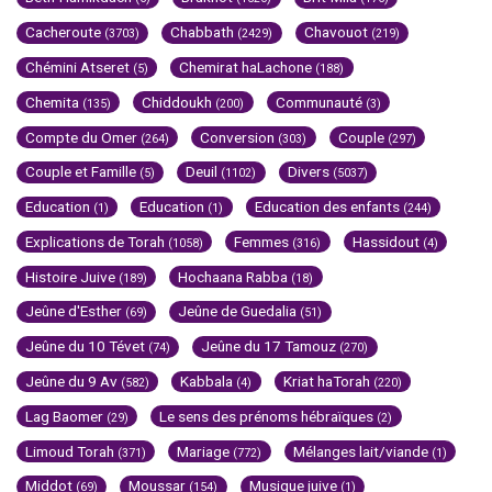
Cacheroute
Chabbath
Chavouot
(3703)
(2429)
(219)
Chémini Atseret
Chemirat haLachone
(5)
(188)
Chemita
Chiddoukh
Communauté
(135)
(200)
(3)
Compte du Omer
Conversion
Couple
(264)
(303)
(297)
Couple et Famille
Deuil
Divers
(5)
(1102)
(5037)
Education
Education
Education des enfants
(1)
(1)
(244)
Explications de Torah
Femmes
Hassidout
(1058)
(316)
(4)
Histoire Juive
Hochaana Rabba
(189)
(18)
Jeûne d'Esther
Jeûne de Guedalia
(69)
(51)
Jeûne du 10 Tévet
Jeûne du 17 Tamouz
(74)
(270)
Jeûne du 9 Av
Kabbala
Kriat haTorah
(582)
(4)
(220)
Lag Baomer
Le sens des prénoms hébraïques
(29)
(2)
Limoud Torah
Mariage
Mélanges lait/viande
(371)
(772)
(1)
Middot
Moussar
Musique juive
(69)
(154)
(1)