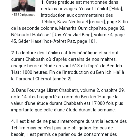
1.
Cette pratique est mentionnée dans
certains ouvrages. Yossef Téhilot ['Hida],
introduction aux commentaires des
45350 réponses
Téhilim, Kava Ner Israël [recueil], page 8, fin
de la seconde colonne, Maharits Oumichpa'hto, page 82,
Nékoudot Hakéssef [Rav Yéhezkel Bing], volume 4, page
45, Séder Haseli'hot-'Atéret Paz, page 101.
2.
La lecture des Téhilim est très bénéfique et surtout
durant Chabbath où d'après certains de nos maîtres,
chaque heure d'étude en vaut 613 et d'après le Ben Ich
'Haï : 1000 heures. Fin de l'introduction du Ben Ich 'Haï à
la Parachat Chémot [année 2].
3.
Dans l'ouvrage Likrat Chabbath, volume 2, chapitre 29,
note 14, il est rapporté au nom du Ben Ich 'Haï que la
valeur d'une étude durant Chabbath est 17.000 fois plus
importante que celle d'une étude durant la semaine.
4.
Il est bien de ne pas s'interrompre durant la lecture des
Téhilim mais ce n'est pas une obligation. En cas de
besoin, il est permis de parler ou de consommer des