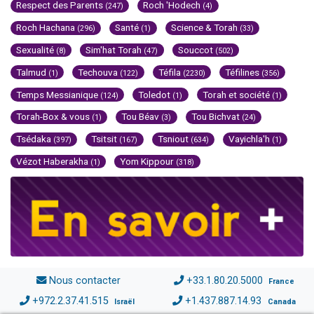
Respect des Parents
Roch 'Hodech
(247)
(4)
Roch Hachana
Santé
Science & Torah
(296)
(1)
(33)
Sexualité
Sim'hat Torah
Souccot
(8)
(47)
(502)
Talmud
Techouva
Téfila
Téfilines
(1)
(122)
(2230)
(356)
Temps Messianique
Toledot
Torah et société
(124)
(1)
(1)
Torah-Box & vous
Tou Béav
Tou Bichvat
(1)
(3)
(24)
Tsédaka
Tsitsit
Tsniout
Vayichla'h
(397)
(167)
(634)
(1)
Vézot Haberakha
Yom Kippour
(1)
(318)
Nous contacter
+33.1.80.20.5000
France
+972.2.37.41.515
+1.437.887.14.93
Israël
Canada