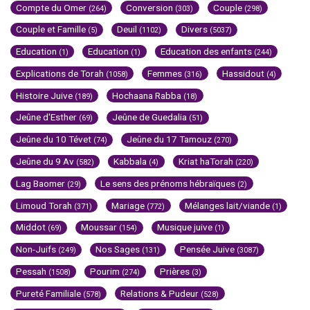
Compte du Omer
Conversion
Couple
(264)
(303)
(298)
Couple et Famille
Deuil
Divers
(5)
(1102)
(5037)
Education
Education
Education des enfants
(1)
(1)
(244)
Explications de Torah
Femmes
Hassidout
(1058)
(316)
(4)
Histoire Juive
Hochaana Rabba
(189)
(18)
Jeûne d'Esther
Jeûne de Guedalia
(69)
(51)
Jeûne du 10 Tévet
Jeûne du 17 Tamouz
(74)
(270)
Jeûne du 9 Av
Kabbala
Kriat haTorah
(582)
(4)
(220)
Lag Baomer
Le sens des prénoms hébraïques
(29)
(2)
Limoud Torah
Mariage
Mélanges lait/viande
(371)
(772)
(1)
Middot
Moussar
Musique juive
(69)
(154)
(1)
Non-Juifs
Nos Sages
Pensée Juive
(249)
(131)
(3087)
Pessah
Pourim
Prières
(1508)
(274)
(3)
Pureté Familiale
Relations & Pudeur
(578)
(528)