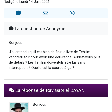
Rédigé le Lundi 14 Juin 2021
3 personnes viennent de faire un don pour Événements Torah-Box
3 personnes viennent de nous rejoindre sur WhatsApp
11 personnes viennent de demander une bénédiction
Il reste 49 places pour étudier en groupe sur Zoom
La question de Anonyme
2 personnes viennent de nous rejoindre sur WhatsApp
Bonjour,
J’ai entendu qu’il est bien de finir le livre de Téhilim
vendredi soir pour avoir une délivrance. Auriez-vous plus
de détails ? Les Téhilim doivent-ils être lus sans
interruption ? Quelle est la source à ça ?
La réponse de Rav Gabriel DAYAN
Bonjour,