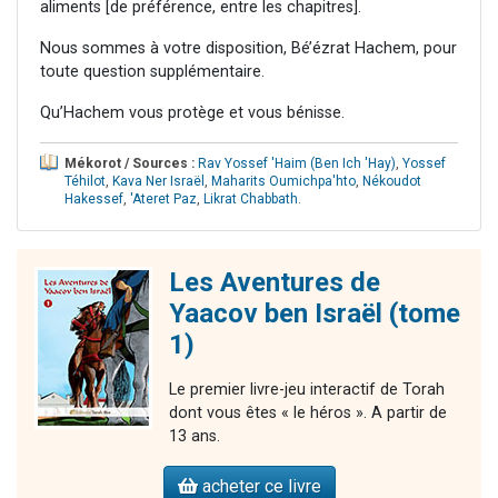
aliments [de préférence, entre les chapitres].
Nous sommes à votre disposition, Bé’ézrat Hachem, pour
toute question supplémentaire.
Qu’Hachem vous protège et vous bénisse.
Mékorot / Sources :
Rav Yossef 'Haim (Ben Ich 'Hay)
,
Yossef
Téhilot
,
Kava Ner Israël
,
Maharits Oumichpa'hto
,
Nékoudot
Hakessef
,
'Ateret Paz
,
Likrat Chabbath
.
Les Aventures de
Yaacov ben Israël (tome
1)
Le premier livre-jeu interactif de Torah
dont vous êtes « le héros ». A partir de
13 ans.
acheter ce livre