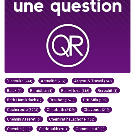
'Hanouka
Actualité
Argent & Travail
(244)
(287)
(747)
Balak
Bamidbar
Bar-Mitsva
Berechit
(1)
(1)
(118)
(1)
Beth-Hamikdach
Brakhot
Brit-Mila
(6)
(1520)
(176)
Cacheroute
Chabbath
Chavouot
(3703)
(2429)
(219)
Chémini Atseret
Chemirat haLachone
(5)
(188)
Chemita
Chiddoukh
Communauté
(135)
(201)
(3)