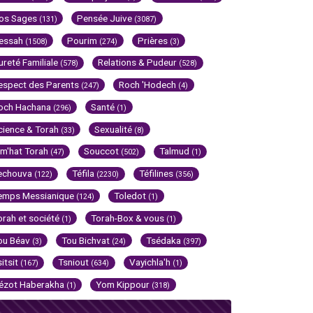
os Sages
Pensée Juive
(131)
(3087)
essah
Pourim
Prières
(1508)
(274)
(3)
ureté Familiale
Relations & Pudeur
(578)
(528)
espect des Parents
Roch 'Hodech
(247)
(4)
och Hachana
Santé
(296)
(1)
cience & Torah
Sexualité
(33)
(8)
im'hat Torah
Souccot
Talmud
(47)
(502)
(1)
echouva
Téfila
Téfilines
(122)
(2230)
(356)
emps Messianique
Toledot
(124)
(1)
orah et société
Torah-Box & vous
(1)
(1)
ou Béav
Tou Bichvat
Tsédaka
(3)
(24)
(397)
sitsit
Tsniout
Vayichla'h
(167)
(634)
(1)
ézot Haberakha
Yom Kippour
(1)
(318)