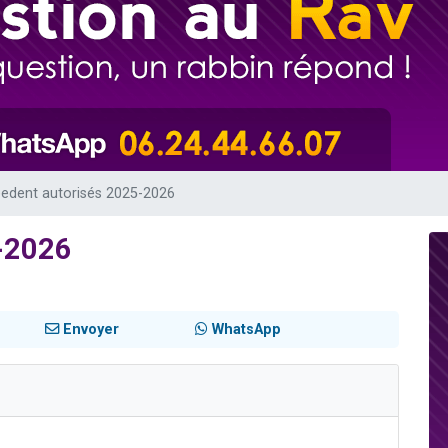
sion radio : Visions de grandeur n°104 : Le Chabbath et le Birkat Hamazone à 
 viennent de demander une bénédiction
de donner son Maasser
49 places pour étudier en groupe sur Zoom
 donner son Maasser
eedent autorisés 2025-2026
5-2026
Envoyer
WhatsApp