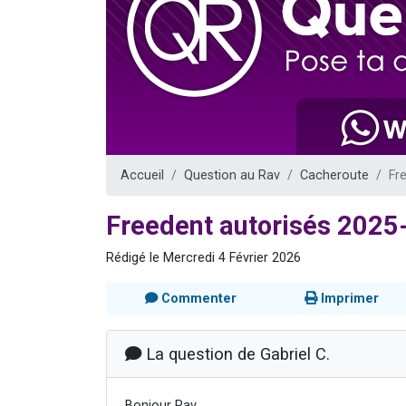
Nouvelle émis
61 personnes
Ariel vient 
Il reste 
Eva vient de
Accueil
Question au Rav
Cacheroute
Fr
Freedent autorisés 202
Rédigé le Mercredi 4 Février 2026
Commenter
Imprimer
La question de Gabriel C.
Bonjour Rav,