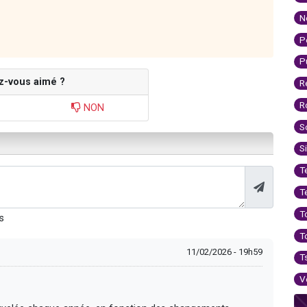
N
P
P
z-vous aimé ?
R
R
NON
S
S
T
T
T
s
T
11/02/2026 - 19h59
T
V