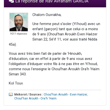
La réponse de Rav Avraham GARCIA
Chalom Ouvrakha,
Une femme peut s'isoler (Yi'houd) avec un
enfant (garçon) tant que celui-ci a moins
de 9 ans (Choul'han Aroukh Even Haézer
9011 réponses
Siman 22, Sé'if 11, voir aussi traité Nidda
45a).
Vous avez très bien fait de parler de 'Hinoukh,
d'éducation, car en effet à partir de 9 ans vous avez
l'obligation d'éduquer votre fils à ne pas être en Yi'houd,
comme nous l'enseigne le Choul'han Aroukh Ora'h 'Haïm
Siman 343.
Kol Touv.
Mékorot / Sources :
Choul'han Aroukh - Even Haézer
,
Choul'han Aroukh - Ora'h 'Haim
.