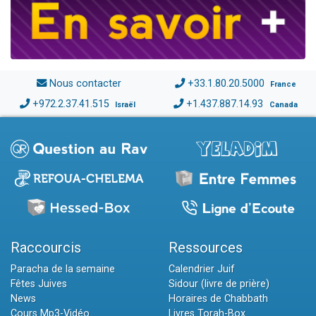
Nous contacter
+33.1.80.20.5000
France
+972.2.37.41.515
+1.437.887.14.93
Israël
Canada
Raccourcis
Ressources
Paracha de la semaine
Calendrier Juif
Fêtes Juives
Sidour (livre de prière)
News
Horaires de Chabbath
Cours Mp3-Vidéo
Livres Torah-Box