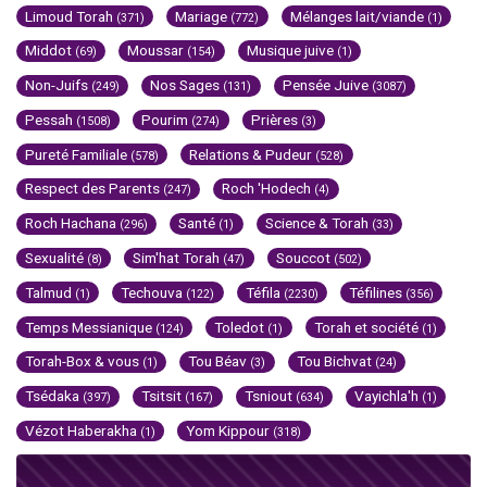
Limoud Torah
Mariage
Mélanges lait/viande
(371)
(772)
(1)
Middot
Moussar
Musique juive
(69)
(154)
(1)
Non-Juifs
Nos Sages
Pensée Juive
(249)
(131)
(3087)
Pessah
Pourim
Prières
(1508)
(274)
(3)
Pureté Familiale
Relations & Pudeur
(578)
(528)
Respect des Parents
Roch 'Hodech
(247)
(4)
Roch Hachana
Santé
Science & Torah
(296)
(1)
(33)
Sexualité
Sim'hat Torah
Souccot
(8)
(47)
(502)
Talmud
Techouva
Téfila
Téfilines
(1)
(122)
(2230)
(356)
Temps Messianique
Toledot
Torah et société
(124)
(1)
(1)
Torah-Box & vous
Tou Béav
Tou Bichvat
(1)
(3)
(24)
Tsédaka
Tsitsit
Tsniout
Vayichla'h
(397)
(167)
(634)
(1)
Vézot Haberakha
Yom Kippour
(1)
(318)