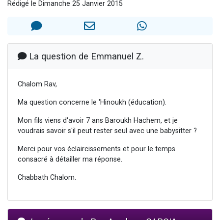
Rédigé le Dimanche 25 Janvier 2015
13 personnes viennent de demander une bénédiction
30 personnes viennent de faire un don pour Sauvez la jambe de Yohan
Il reste 49 places pour étudier en groupe sur Zoom
12 nouvelles musiques dans Torah-Box Music
La question de Emmanuel Z.
29 personnes viennent de demander une bénédiction
Chalom Rav,
Ma question concerne le 'Hinoukh (éducation).
Mon fils viens d'avoir 7 ans Baroukh Hachem, et je
voudrais savoir s'il peut rester seul avec une babysitter ?
Merci pour vos éclaircissements et pour le temps
consacré à détailler ma réponse.
Chabbath Chalom.