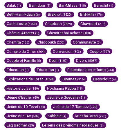
Balak
Bamidbar
Bar-Mitsva
Berechit
(1)
(1)
(118)
(1)
Beth-Hamikdach
Brakhot
Brit-Mila
(6)
(1520)
(176)
Cacheroute
Chabbath
Chavouot
(3703)
(2429)
(219)
Chémini Atseret
Chemirat haLachone
(5)
(188)
Chemita
Chiddoukh
Communauté
(135)
(200)
(3)
Compte du Omer
Conversion
Couple
(264)
(303)
(297)
Couple et Famille
Deuil
Divers
(5)
(1102)
(5037)
Education
Education
Education des enfants
(1)
(1)
(244)
Explications de Torah
Femmes
Hassidout
(1058)
(316)
(4)
Histoire Juive
Hochaana Rabba
(189)
(18)
Jeûne d'Esther
Jeûne de Guedalia
(69)
(51)
Jeûne du 10 Tévet
Jeûne du 17 Tamouz
(74)
(270)
Jeûne du 9 Av
Kabbala
Kriat haTorah
(582)
(4)
(220)
Lag Baomer
Le sens des prénoms hébraïques
(29)
(2)