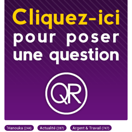
'Hanouka
Actualité
Argent & Travail
(244)
(287)
(747)