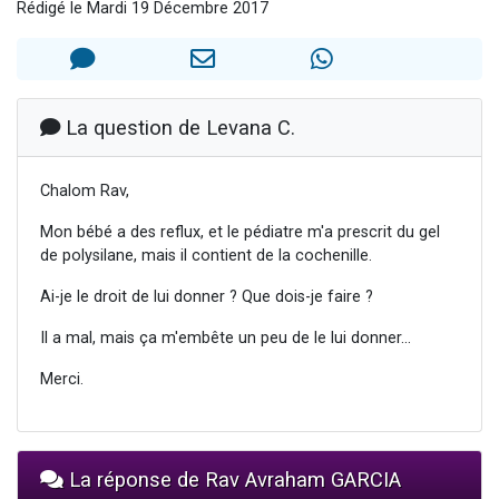
Rédigé le Mardi 19 Décembre 2017
2 personnes viennent de nous rejoindre sur WhatsApp
13 personnes viennent de demander une bénédiction
Il reste 49 places pour étudier en groupe sur Zoom
12 nouvelles musiques dans Torah-Box Music
La question de Levana C.
2 personnes viennent de nous rejoindre sur WhatsApp
Chalom Rav,
Mon bébé a des reflux, et le pédiatre m'a prescrit du gel
de polysilane, mais il contient de la cochenille.
Ai-je le droit de lui donner ? Que dois-je faire ?
Il a mal, mais ça m'embête un peu de le lui donner...
Merci.
La réponse de Rav Avraham GARCIA