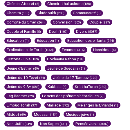
Chémini Atseret
Chemirat haLachone
(5)
(188)
Chemita
Chiddoukh
Communauté
(135)
(200)
(3)
Compte du Omer
Conversion
Couple
(264)
(303)
(297)
Couple et Famille
Deuil
Divers
(5)
(1102)
(5037)
Education
Education
Education des enfants
(1)
(1)
(244)
Explications de Torah
Femmes
Hassidout
(1058)
(316)
(4)
Histoire Juive
Hochaana Rabba
(189)
(18)
Jeûne d'Esther
Jeûne de Guedalia
(69)
(51)
Jeûne du 10 Tévet
Jeûne du 17 Tamouz
(74)
(270)
Jeûne du 9 Av
Kabbala
Kriat haTorah
(582)
(4)
(220)
Lag Baomer
Le sens des prénoms hébraïques
(29)
(2)
Limoud Torah
Mariage
Mélanges lait/viande
(371)
(772)
(1)
Middot
Moussar
Musique juive
(69)
(154)
(1)
Non-Juifs
Nos Sages
Pensée Juive
(249)
(131)
(3087)