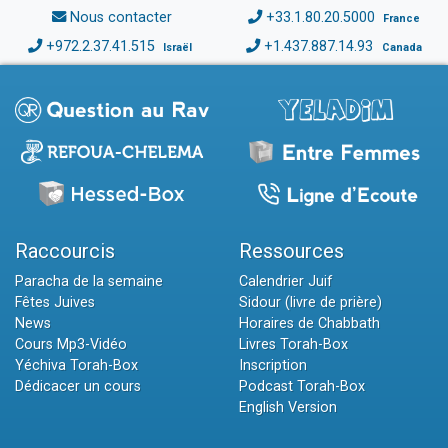
Nous contacter
+33.1.80.20.5000
France
+972.2.37.41.515
+1.437.887.14.93
Israël
Canada
Raccourcis
Ressources
Paracha de la semaine
Calendrier Juif
Fêtes Juives
Sidour (livre de prière)
News
Horaires de Chabbath
Cours Mp3-Vidéo
Livres Torah-Box
Yéchiva Torah-Box
Inscription
Dédicacer un cours
Podcast Torah-Box
English Version