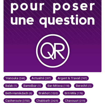
'Hanouka
Actualité
Argent & Travail
(244)
(287)
(747)
Balak
Bamidbar
Bar-Mitsva
Berechit
(1)
(1)
(118)
(1)
Beth-Hamikdach
Brakhot
Brit-Mila
(6)
(1520)
(176)
Cacheroute
Chabbath
Chavouot
(3703)
(2429)
(219)