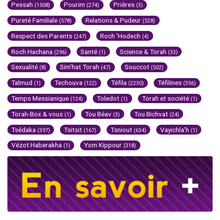
Pessah
Pourim
Prières
(1508)
(274)
(3)
Pureté Familiale
Relations & Pudeur
(578)
(528)
Respect des Parents
Roch 'Hodech
(247)
(4)
Roch Hachana
Santé
Science & Torah
(296)
(1)
(33)
Sexualité
Sim'hat Torah
Souccot
(8)
(47)
(502)
Talmud
Techouva
Téfila
Téfilines
(1)
(122)
(2230)
(356)
Temps Messianique
Toledot
Torah et société
(124)
(1)
(1)
Torah-Box & vous
Tou Béav
Tou Bichvat
(1)
(3)
(24)
Tsédaka
Tsitsit
Tsniout
Vayichla'h
(397)
(167)
(634)
(1)
Vézot Haberakha
Yom Kippour
(1)
(318)