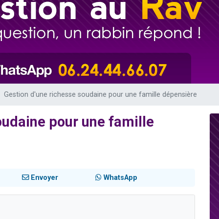
 viennent de demander une bénédiction
nnes viennent de faire un don pour Sauvez la jambe de Yohan
49 places pour étudier en groupe sur Zoom
lles musiques dans Torah-Box Music
 viennent de demander une bénédiction
Gestion d'une richesse soudaine pour une famille dépensière
oudaine pour une famille
Envoyer
WhatsApp