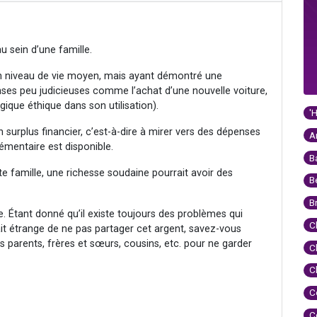
u sein d’une famille.
un niveau de vie moyen, mais ayant démontré une
ses peu judicieuses comme l’achat d’une nouvelle voiture,
ique éthique dans son utilisation).
'
n surplus financier, c’est-à-dire à mirer vers des dépenses
A
émentaire est disponible.
B
ette famille, une richesse soudaine pourrait avoir des
B
B
e. Étant donné qu’il existe toujours des problèmes qui
C
rait étrange de ne pas partager cet argent, savez-vous
s parents, frères et sœurs, cousins, etc. pour ne garder
C
C
C
C