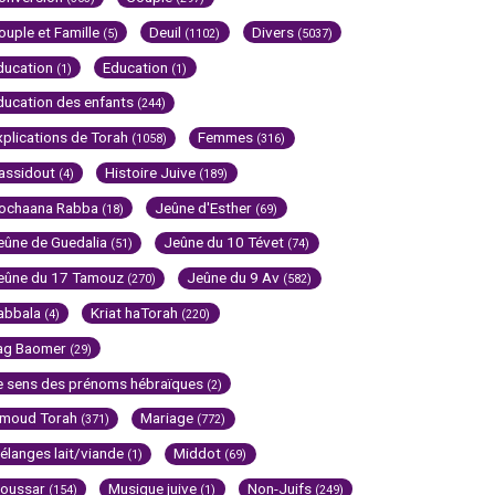
ouple et Famille
Deuil
Divers
(5)
(1102)
(5037)
ducation
Education
(1)
(1)
ducation des enfants
(244)
xplications de Torah
Femmes
(1058)
(316)
assidout
Histoire Juive
(4)
(189)
ochaana Rabba
Jeûne d'Esther
(18)
(69)
eûne de Guedalia
Jeûne du 10 Tévet
(51)
(74)
eûne du 17 Tamouz
Jeûne du 9 Av
(270)
(582)
abbala
Kriat haTorah
(4)
(220)
ag Baomer
(29)
e sens des prénoms hébraïques
(2)
imoud Torah
Mariage
(371)
(772)
élanges lait/viande
Middot
(1)
(69)
oussar
Musique juive
Non-Juifs
(154)
(1)
(249)