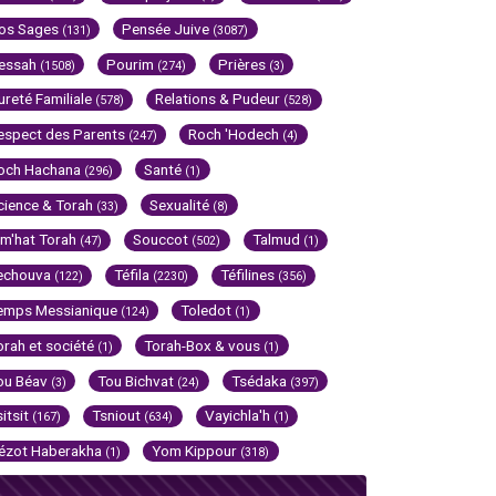
os Sages
Pensée Juive
(131)
(3087)
essah
Pourim
Prières
(1508)
(274)
(3)
ureté Familiale
Relations & Pudeur
(578)
(528)
espect des Parents
Roch 'Hodech
(247)
(4)
och Hachana
Santé
(296)
(1)
cience & Torah
Sexualité
(33)
(8)
im'hat Torah
Souccot
Talmud
(47)
(502)
(1)
echouva
Téfila
Téfilines
(122)
(2230)
(356)
emps Messianique
Toledot
(124)
(1)
orah et société
Torah-Box & vous
(1)
(1)
ou Béav
Tou Bichvat
Tsédaka
(3)
(24)
(397)
sitsit
Tsniout
Vayichla'h
(167)
(634)
(1)
ézot Haberakha
Yom Kippour
(1)
(318)