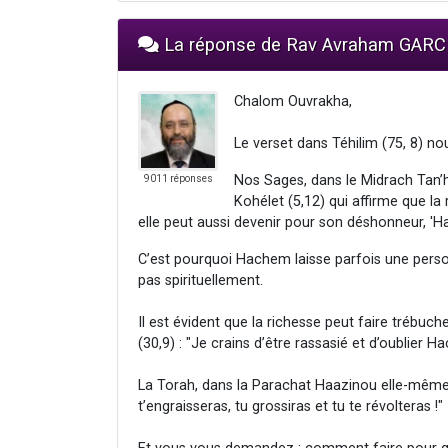
La réponse de Rav Avraham GARC
Chalom Ouvrakha,
Le verset dans Téhilim (75, 8) n
Nos Sages, dans le Midrach Tan’h
9011 réponses
Kohélet (5,12) qui affirme que l
elle peut aussi devenir pour son déshonneur, '
C’est pourquoi Hachem laisse parfois une perso
pas spirituellement.
Il est évident que la richesse peut faire trébu
(30,9) : "Je crains d’être rassasié et d’oublier H
La Torah, dans la Parachat Haazinou elle-même 
t’engraisseras, tu grossiras et tu te révolteras !"