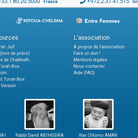
+33.1.80.20.5000
+972.2.37.41.515
France
Is
ources
L'association
ier Juif
A propos de l'association
(livre de prière)
Faire un don !
es de Chabbath
Mentions légales
 Torah-Box
Nous contacter
tion
Aide (FAQ)
t Torah-Box
 Version
SKI
Rabbi David ABI'HSSIRA
Rav Chlomo AMAR