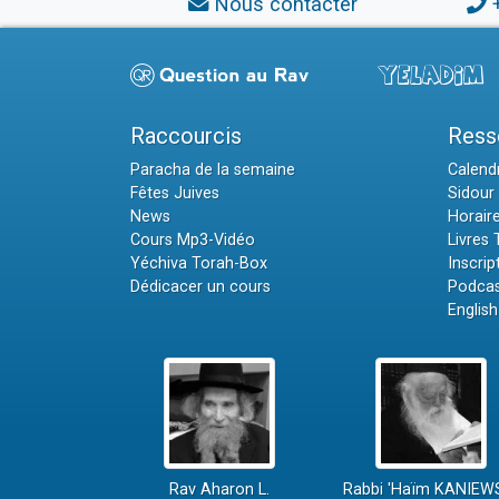
Nous contacter
Raccourcis
Ress
Paracha de la semaine
Calendr
Fêtes Juives
Sidour 
News
Horair
Cours Mp3-Vidéo
Livres
Yéchiva Torah-Box
Inscrip
Dédicacer un cours
Podcas
English
Rav Aharon L.
Rabbi 'Haïm KANIEW