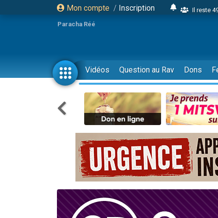
Mon compte
/
Inscription
Il reste 
16 person
Paracha Réé
2 personnes 
6 personnes 
4 personn
Vidéos
Question au Rav
Dons
F
2 personn
17 personnes
4 personnes 
Il reste 
Eva vient de
4 personnes 
3 personnes 
Odaya vient 
3 personn
2 personnes 