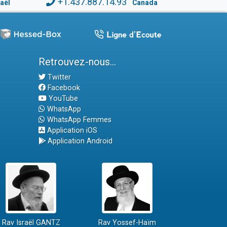
+1.437.887.14.93
raël
Canada
Retrouvez-nous...
Twitter
Facebook
YouTube
WhatsApp
WhatsApp Femmes
Application iOS
Application Android
Rav Israël GANTZ
Rav Yossef-Haïm