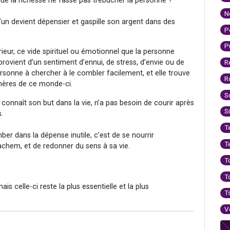
e la richesse ne fasse pas trébucher la personne ?
N
u’un devient dépensier et gaspille son argent dans des
P
P
ieur, ce vide spirituel ou émotionnel que la personne
ovient d’un sentiment d’ennui, de stress, d’envie ou de
R
rsonne à chercher à le combler facilement, et elle trouve
R
émères de ce monde-ci.
S
connaît son but dans la vie, n’a pas besoin de courir après
S
.
T
ber dans la dépense inutile, c’est de se nourrir
T
Hachem, et de redonner du sens à sa vie.
T
T
is celle-ci reste la plus essentielle et la plus
T
V