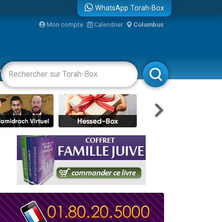
WhatsApp Torah-Box
bre
Mon compte
Calendrier
Columbus
...
vertissements
Livres
Rabbanim