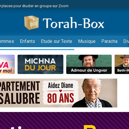
49 places pour étudier en groupe sur Zoom
nes viennent de faire un don pour Diane, 80 ans, dans un appartement insalu
viennent de nous rejoindre sur WhatsApp
viennent de nous rejoindre sur WhatsApp
es viennent de faire un don pour Reloger Rivka, 6 enfants, victime de violences
emmes
Enfants
Etude sur Texte
Musique
Paracha
Di
es viennent de faire un don pour 1 Journée de Vacances Pour les Enfants
 viennent de demander une bénédiction
viennent de nous rejoindre sur WhatsApp
49 places pour étudier en groupe sur Zoom
 donner son Maasser
viennent de nous rejoindre sur WhatsApp
viennent de nous rejoindre sur WhatsApp
de donner son Maasser
es viennent de faire un don pour 5 jours de vacances aux Orphelins
viennent de nous rejoindre sur WhatsApp