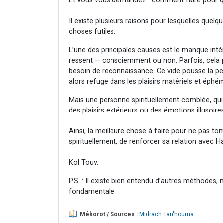
Et vous vous demandez : comment faire pour qu
Il existe plusieurs raisons pour lesquelles quelq
choses futiles.
L’une des principales causes est le manque intér
ressent — consciemment ou non. Parfois, cela pr
besoin de reconnaissance. Ce vide pousse la pe
alors refuge dans les plaisirs matériels et éph
Mais une personne spirituellement comblée, qui 
des plaisirs extérieurs ou des émotions illusoires
Ainsi, la meilleure chose à faire pour ne pas tom
spirituellement, de renforcer sa relation avec 
Kol Touv.
P.S. : Il existe bien entendu d’autres méthodes, ma
fondamentale.
Mékorot / Sources :
Midrach Tan'houma
.