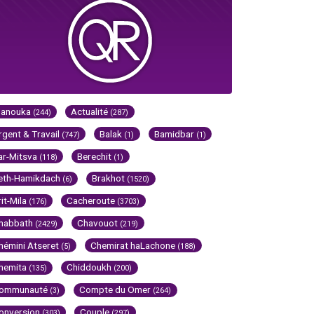
Hanouka
Actualité
(244)
(287)
rgent & Travail
Balak
Bamidbar
(747)
(1)
(1)
ar-Mitsva
Berechit
(118)
(1)
eth-Hamikdach
Brakhot
(6)
(1520)
rit-Mila
Cacheroute
(176)
(3703)
habbath
Chavouot
(2429)
(219)
hémini Atseret
Chemirat haLachone
(5)
(188)
hemita
Chiddoukh
(135)
(200)
ommunauté
Compte du Omer
(3)
(264)
onversion
Couple
(303)
(297)