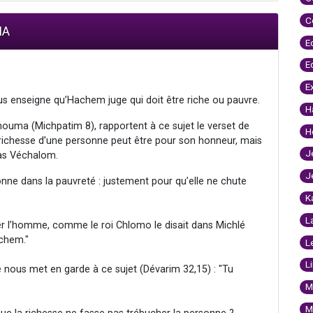
C
IA
E
E
E
ous enseigne qu’Hachem juge qui doit être riche ou pauvre.
H
ouma (Michpatim 8), rapportent à ce sujet le verset de
H
a richesse d’une personne peut être pour son honneur, mais
J
Has Véchalom.
J
nne dans la pauvreté : justement pour qu’elle ne chute
K
L
cher l’homme, comme le roi Chlomo le disait dans Michlé
achem."
L
L
nous met en garde à ce sujet (Dévarim 32,15) : "Tu
M
M