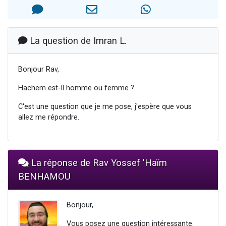
13 personnes viennent de demander une bénédiction
30 personnes viennent de faire un don pour Sauvez la jambe de Yohan
Il reste 49 places pour étudier en groupe sur Zoom
La question de Imran L.
12 nouvelles musiques dans Torah-Box Music
Bonjour Rav,
29 personnes viennent de demander une bénédiction
Hachem est-Il homme ou femme ?
C'est une question que je me pose, j'espère que vous
allez me répondre.
La réponse de Rav Yossef 'Haïm
BENHAMOU
Bonjour,
Vous posez une question intéressante.