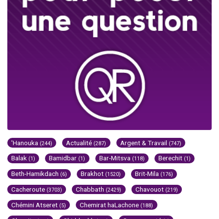
'Hanouka
Actualité
Argent & Travail
(244)
(287)
(747)
Balak
Bamidbar
Bar-Mitsva
Berechit
(1)
(1)
(118)
(1)
Beth-Hamikdach
Brakhot
Brit-Mila
(6)
(1520)
(176)
Cacheroute
Chabbath
Chavouot
(3703)
(2429)
(219)
Chémini Atseret
Chemirat haLachone
(5)
(188)