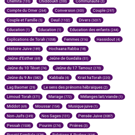
Chemita
Chiddoukh
Communauté
(135)
(200)
(3)
Compte du Omer
Conversion
Couple
(264)
(303)
(297)
Couple et Famille
Deuil
Divers
(5)
(1102)
(5037)
Education
Education
Education des enfants
(1)
(1)
(244)
Explications de Torah
Femmes
Hassidout
(1058)
(316)
(4)
Histoire Juive
Hochaana Rabba
(189)
(18)
Jeûne d'Esther
Jeûne de Guedalia
(69)
(51)
Jeûne du 10 Tévet
Jeûne du 17 Tamouz
(74)
(270)
Jeûne du 9 Av
Kabbala
Kriat haTorah
(582)
(4)
(220)
Lag Baomer
Le sens des prénoms hébraïques
(29)
(2)
Limoud Torah
Mariage
Mélanges lait/viande
(371)
(772)
(1)
Middot
Moussar
Musique juive
(69)
(154)
(1)
Non-Juifs
Nos Sages
Pensée Juive
(249)
(131)
(3087)
Pessah
Pourim
Prières
(1508)
(274)
(3)
Pureté Familiale
Relations & Pudeur