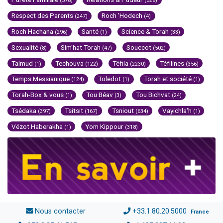
(578)
(528)
Respect des Parents
Roch 'Hodech
(247)
(4)
Roch Hachana
Santé
Science & Torah
(296)
(1)
(33)
Sexualité
Sim'hat Torah
Souccot
(8)
(47)
(502)
Talmud
Techouva
Téfila
Téfilines
(1)
(122)
(2230)
(356)
Temps Messianique
Toledot
Torah et société
(124)
(1)
(1)
Torah-Box & vous
Tou Béav
Tou Bichvat
(1)
(3)
(24)
Tsédaka
Tsitsit
Tsniout
Vayichla'h
(397)
(167)
(634)
(1)
Vézot Haberakha
Yom Kippour
(1)
(318)
Nous contacter
+33.1.80.20.5000
France