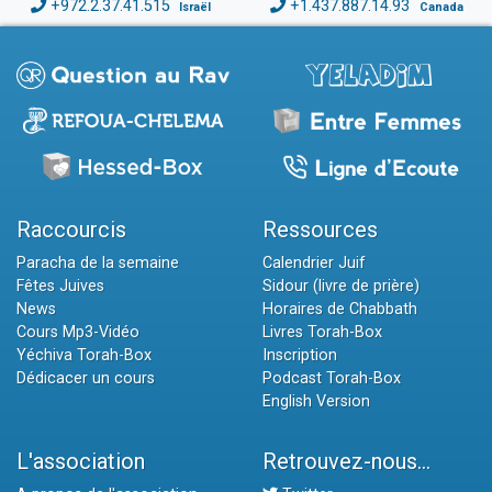
+972.2.37.41.515
+1.437.887.14.93
Israël
Canada
Raccourcis
Ressources
Paracha de la semaine
Calendrier Juif
Fêtes Juives
Sidour (livre de prière)
News
Horaires de Chabbath
Cours Mp3-Vidéo
Livres Torah-Box
Yéchiva Torah-Box
Inscription
Dédicacer un cours
Podcast Torah-Box
English Version
L'association
Retrouvez-nous...