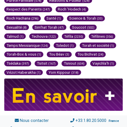
Pureté Familiale
Relations & Pudeur
(578)
(528)
Respect des Parents
Roch 'Hodech
(247)
(4)
Roch Hachana
Santé
Science & Torah
(296)
(1)
(33)
Sexualité
Sim'hat Torah
Souccot
(8)
(47)
(502)
Talmud
Techouva
Téfila
Téfilines
(1)
(122)
(2230)
(356)
Temps Messianique
Toledot
Torah et société
(124)
(1)
(1)
Torah-Box & vous
Tou Béav
Tou Bichvat
(1)
(3)
(24)
Tsédaka
Tsitsit
Tsniout
Vayichla'h
(397)
(167)
(634)
(1)
Vézot Haberakha
Yom Kippour
(1)
(318)
Nous contacter
+33.1.80.20.5000
France