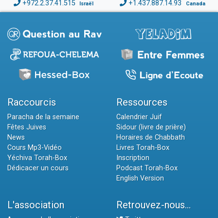
+972.2.37.41.515
+1.437.887.14.93
Israël
Canada
Raccourcis
Ressources
Paracha de la semaine
Calendrier Juif
Fêtes Juives
Sidour (livre de prière)
News
Horaires de Chabbath
Cours Mp3-Vidéo
Livres Torah-Box
Yéchiva Torah-Box
Inscription
Dédicacer un cours
Podcast Torah-Box
English Version
L'association
Retrouvez-nous...