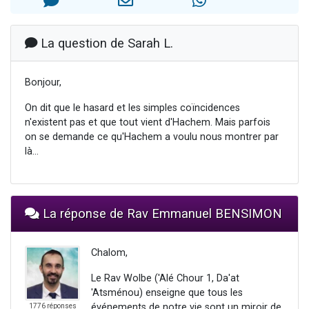
3 personnes viennent de nous rejoindre sur WhatsApp
2 nouvelles musiques dans Torah-Box Music
La question de Sarah L.
8 personnes viennent de faire un don pour Tsédaka : pauvres d'Israel
Nouvelle émission radio : Visions de grandeur n°104 : Le Chabbath et le Birkat Hamazone à travers le temps
Bonjour,
4 personnes viennent de nous rejoindre sur WhatsApp
On dit que le hasard et les simples coïncidences
n'existent pas et que tout vient d'Hachem. Mais parfois
on se demande ce qu'Hachem a voulu nous montrer par
là...
La réponse de Rav Emmanuel BENSIMON
Chalom,
Le Rav Wolbe ('Alé Chour 1, Da'at
'Atsménou) enseigne que tous les
événements de notre vie sont un miroir de
1776 réponses