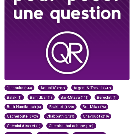
'Hanouka
Actualité
Argent & Travail
(244)
(287)
(747)
Balak
Bamidbar
Bar-Mitsva
Berechit
(1)
(1)
(118)
(1)
Beth-Hamikdach
Brakhot
Brit-Mila
(6)
(1520)
(176)
Cacheroute
Chabbath
Chavouot
(3703)
(2429)
(219)
Chémini Atseret
Chemirat haLachone
(5)
(188)