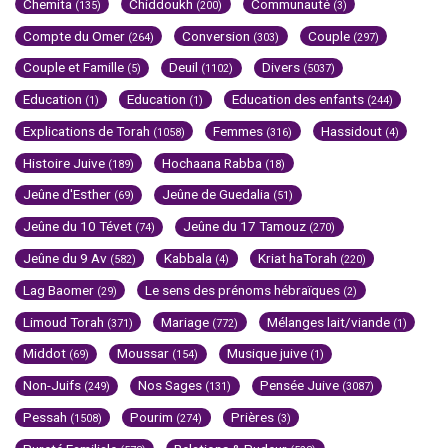
Chemita
Chiddoukh
Communauté
(135)
(200)
(3)
Compte du Omer
Conversion
Couple
(264)
(303)
(297)
Couple et Famille
Deuil
Divers
(5)
(1102)
(5037)
Education
Education
Education des enfants
(1)
(1)
(244)
Explications de Torah
Femmes
Hassidout
(1058)
(316)
(4)
Histoire Juive
Hochaana Rabba
(189)
(18)
Jeûne d'Esther
Jeûne de Guedalia
(69)
(51)
Jeûne du 10 Tévet
Jeûne du 17 Tamouz
(74)
(270)
Jeûne du 9 Av
Kabbala
Kriat haTorah
(582)
(4)
(220)
Lag Baomer
Le sens des prénoms hébraïques
(29)
(2)
Limoud Torah
Mariage
Mélanges lait/viande
(371)
(772)
(1)
Middot
Moussar
Musique juive
(69)
(154)
(1)
Non-Juifs
Nos Sages
Pensée Juive
(249)
(131)
(3087)
Pessah
Pourim
Prières
(1508)
(274)
(3)