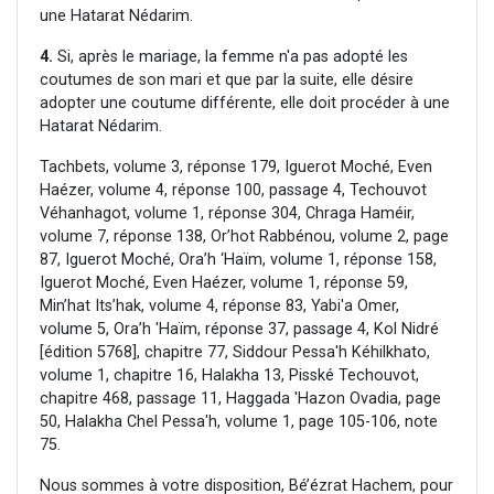
une Hatarat Nédarim.
4.
Si, après le mariage, la femme n'a pas adopté les
coutumes de son mari et que par la suite, elle désire
adopter une coutume différente, elle doit procéder à une
Hatarat Nédarim.
Tachbets, volume 3, réponse 179, Iguerot Moché, Even
Haézer, volume 4, réponse 100, passage 4, Techouvot
Véhanhagot, volume 1, réponse 304, Chraga Haméir,
volume 7, réponse 138, Or’hot Rabbénou, volume 2, page
87, Iguerot Moché, Ora’h ‘Haïm, volume 1, réponse 158,
Iguerot Moché, Even Haézer, volume 1, réponse 59,
Min’hat Its’hak, volume 4, réponse 83, Yabi'a Omer,
volume 5, Ora’h 'Haïm, réponse 37, passage 4, Kol Nidré
[édition 5768], chapitre 77, Siddour Pessa'h Kéhilkhato,
volume 1, chapitre 16, Halakha 13, Pisské Techouvot,
chapitre 468, passage 11, Haggada 'Hazon Ovadia, page
50, Halakha Chel Pessa'h, volume 1, page 105-106, note
75.
Nous sommes à votre disposition, Bé’ézrat Hachem, pour