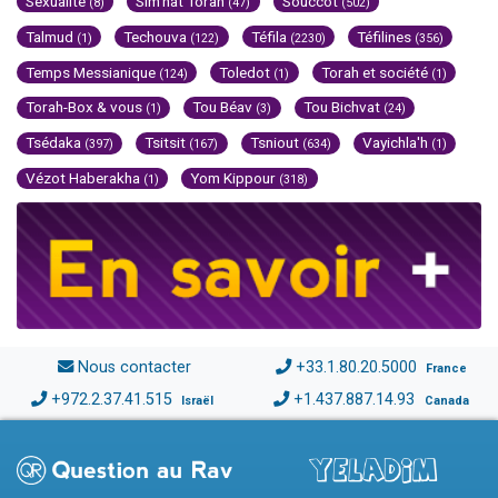
Sexualité
Sim'hat Torah
Souccot
(8)
(47)
(502)
Talmud
Techouva
Téfila
Téfilines
(1)
(122)
(2230)
(356)
Temps Messianique
Toledot
Torah et société
(124)
(1)
(1)
Torah-Box & vous
Tou Béav
Tou Bichvat
(1)
(3)
(24)
Tsédaka
Tsitsit
Tsniout
Vayichla'h
(397)
(167)
(634)
(1)
Vézot Haberakha
Yom Kippour
(1)
(318)
Nous contacter
+33.1.80.20.5000
France
+972.2.37.41.515
+1.437.887.14.93
Israël
Canada