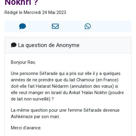
Nokhri ?
13 personnes viennent de demander une bénédiction
Rédigé le Mercredi 24 Mai 2023
30 personnes viennent de faire un don pour Sauvez la jambe de Yohan
Il reste 49 places pour étudier en groupe sur Zoom
12 nouvelles musiques dans Torah-Box Music
29 personnes viennent de demander une bénédiction
La question de Anonyme
Bonjour Rav,
Une personne Séfarade qui a pris sur elle il y a quelques
années de ne prendre que du lait Chamour (en France)
doit-elle fait Hatarat Nédarim (annulation des vœux) si
elle veut manger en Israël du Avkat 'Halav Nokhri (poudre
de lait non-surveillé) ?
La même question pour une femme Séfarade devenue
Ashkénaze par son mari.
Merci d'avance.