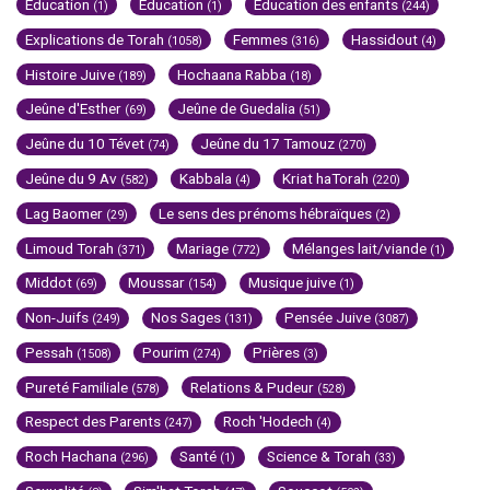
Education
Education
Education des enfants
(1)
(1)
(244)
Explications de Torah
Femmes
Hassidout
(1058)
(316)
(4)
Histoire Juive
Hochaana Rabba
(189)
(18)
Jeûne d'Esther
Jeûne de Guedalia
(69)
(51)
Jeûne du 10 Tévet
Jeûne du 17 Tamouz
(74)
(270)
Jeûne du 9 Av
Kabbala
Kriat haTorah
(582)
(4)
(220)
Lag Baomer
Le sens des prénoms hébraïques
(29)
(2)
Limoud Torah
Mariage
Mélanges lait/viande
(371)
(772)
(1)
Middot
Moussar
Musique juive
(69)
(154)
(1)
Non-Juifs
Nos Sages
Pensée Juive
(249)
(131)
(3087)
Pessah
Pourim
Prières
(1508)
(274)
(3)
Pureté Familiale
Relations & Pudeur
(578)
(528)
Respect des Parents
Roch 'Hodech
(247)
(4)
Roch Hachana
Santé
Science & Torah
(296)
(1)
(33)