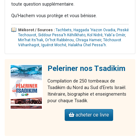
toute question supplémentaire.
Qu’Hachem vous protège et vous bénisse.
Mékorot / Sources :
Tachbets
,
Haggada 'Hazon Ovadia
,
Pisské
Techouvot
,
Siddour Pessa'h Kéhilkhato
,
Kol Nidré
,
Yabi'a Omèr
,
Min'hat Its'hak
,
Or'hot Rabbénou
,
Chraga Hameir
,
Téchouvot
Véhanhagot
,
Iguérot Moché
,
Halakha Chel Pessa'h
.
Peleriner nos Tsadikim
Compilation de 250 tombeaux de
Tsadikim du Nord au Sud d'Erets Israël.
Itinéraire, biographie et enseignements
pour chaque Tsadik.
acheter ce livre