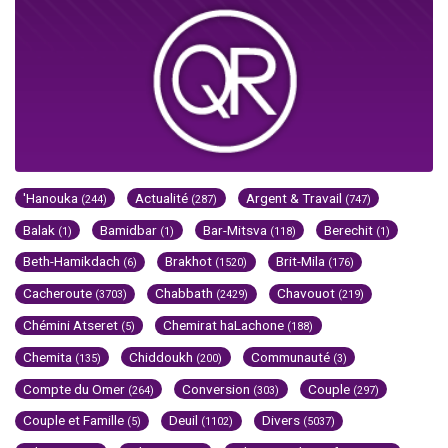
'Hanouka
Actualité
Argent & Travail
(244)
(287)
(747)
Balak
Bamidbar
Bar-Mitsva
Berechit
(1)
(1)
(118)
(1)
Beth-Hamikdach
Brakhot
Brit-Mila
(6)
(1520)
(176)
Cacheroute
Chabbath
Chavouot
(3703)
(2429)
(219)
Chémini Atseret
Chemirat haLachone
(5)
(188)
Chemita
Chiddoukh
Communauté
(135)
(200)
(3)
Compte du Omer
Conversion
Couple
(264)
(303)
(297)
Couple et Famille
Deuil
Divers
(5)
(1102)
(5037)