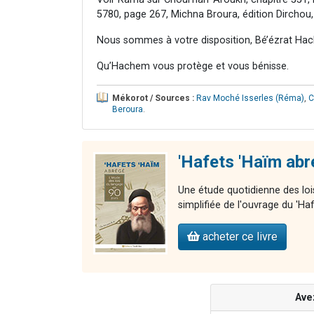
5780, page 267, Michna Broura, édition Dirchou,
Nous sommes à votre disposition, Bé’ézrat Hac
Qu’Hachem vous protège et vous bénisse.
Mékorot / Sources :
Rav Moché Isserles (Réma)
,
C
Beroura
.
'Hafets 'Haïm ab
Une étude quotidienne des loi
simplifiée de l'ouvrage du 'H
acheter ce livre
Ave