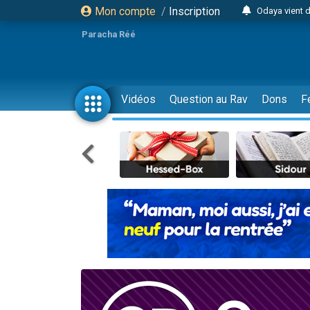
Mon compte
/
Inscription
Odaya vient 
3 personn
Paracha Réé
3 personn
2 personnes 
13 personnes
Vidéos
Question au Rav
Dons
F
12 nouve
30 perso
Il reste 
3 personnes 
2 personnes 
3 personnes 
2 nouvel
8 personn
Nouvelle émis
61 personnes