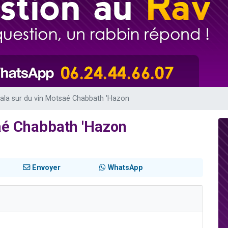
de donner son Maasser
49 places pour étudier en groupe sur Zoom
ent de donner son Maasser
es viennent de faire un don pour 5 enfants déjà orphelins risquent de perdre
viennent de nous rejoindre sur WhatsApp
ala sur du vin Motsaé Chabbath 'Hazon
aé Chabbath 'Hazon
Envoyer
WhatsApp