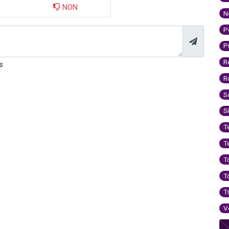
NON
N
P
P
R
s
R
S
S
T
T
T
T
T
V