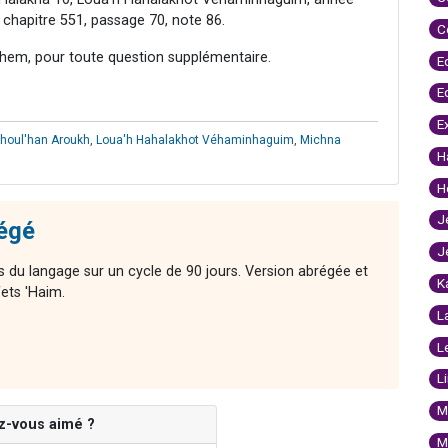
 chapitre 551, passage 70, note 86.
C
hem, pour toute question supplémentaire.
E
E
E
houl'han Aroukh
,
Loua'h Hahalakhot Véhaminhaguim
,
Michna
H
H
J
régé
J
s du langage sur un cycle de 90 jours. Version abrégée et
K
afets 'Haim.
L
L
L
M
z-vous aimé ?
M