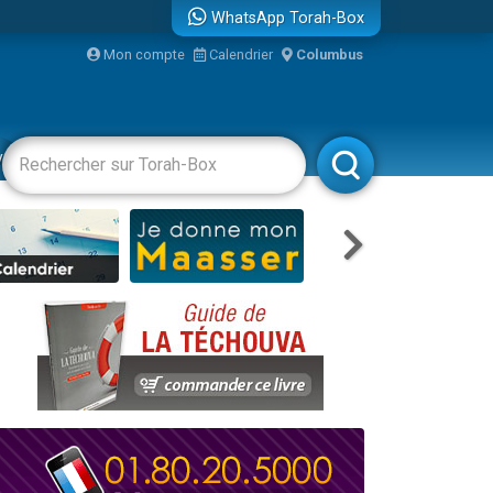
WhatsApp Torah-Box
Mon compte
Calendrier
Columbus
re
vertissements
Livres
Rabbanim
travers le temps