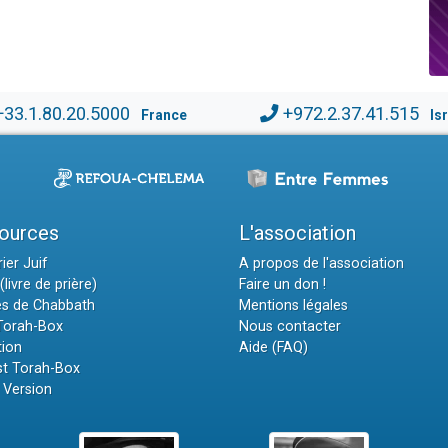
+33.1.80.20.5000
+972.2.37.41.515
France
Is
ources
L'association
ier Juif
A propos de l'association
(livre de prière)
Faire un don !
es de Chabbath
Mentions légales
 Torah-Box
Nous contacter
tion
Aide (FAQ)
t Torah-Box
 Version