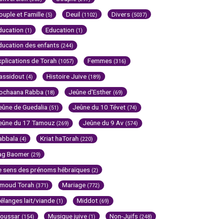
ouple et Famille
Deuil
Divers
(5)
(1102)
(5037)
ducation
Education
(1)
(1)
ducation des enfants
(244)
xplications de Torah
Femmes
(1057)
(316)
assidout
Histoire Juive
(4)
(189)
ochaana Rabba
Jeûne d'Esther
(18)
(69)
eûne de Guedalia
Jeûne du 10 Tévet
(51)
(74)
eûne du 17 Tamouz
Jeûne du 9 Av
(269)
(574)
abbala
Kriat haTorah
(4)
(220)
ag Baomer
(29)
e sens des prénoms hébraïques
(2)
imoud Torah
Mariage
(371)
(772)
élanges lait/viande
Middot
(1)
(69)
oussar
Musique juive
Non-Juifs
(154)
(1)
(248)