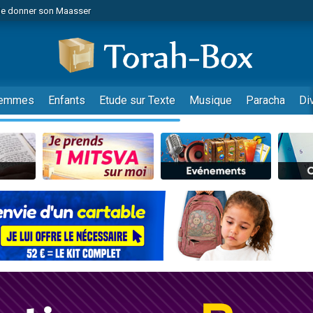
de donner son Maasser
es viennent de faire un don pour 5 jours de vacances aux Orphelins
es viennent de faire un don pour Diane, 80 ans, dans un appartement insalub
viennent de nous rejoindre sur WhatsApp
 viennent de demander une bénédiction
emmes
Enfants
Etude sur Texte
Musique
Paracha
Di
lles musiques dans Torah-Box Music
nnes viennent de faire un don pour Sauvez la jambe de Yohan
49 places pour étudier en groupe sur Zoom
viennent de nous rejoindre sur WhatsApp
viennent de nous rejoindre sur WhatsApp
viennent de nous rejoindre sur WhatsApp
les musiques dans Torah-Box Music
es viennent de faire un don pour Tsédaka : pauvres d'Israel
sion radio : Visions de grandeur n°104 : Le Chabbath et le Birkat Hamazone à 
 viennent de demander une bénédiction