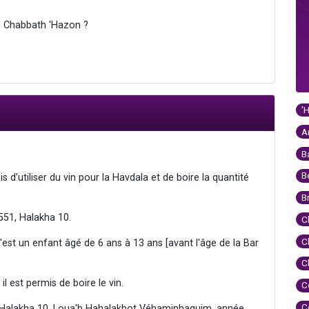
du Chabbath 'Hazon ?
'
A
B
B
is d'utiliser du vin pour la Havdala et de boire la quantité
B
551, Halakha 10.
C
C
c'est un enfant âgé de 6 ans à 13 ans [avant l'âge de la Bar
C
l est permis de boire le vin.
C
C
, Halakha 10, Loua'h Hahalakhot Véhaminhaguim, année