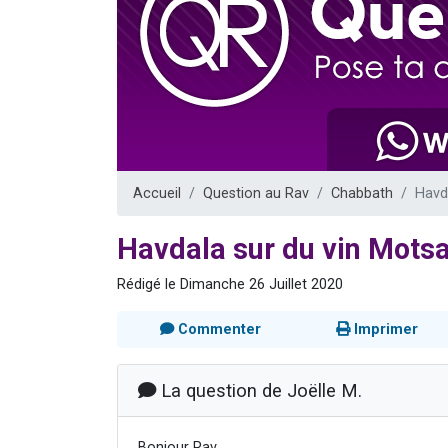
Ariel vient 
Il reste 
Nathaniel vi
6 personn
3 personnes 
Accueil
Question au Rav
Chabbath
Havd
Havdala sur du vin Mots
Rédigé le Dimanche 26 Juillet 2020
Commenter
Imprimer
La question de Joëlle M.
Bonjour Rav,