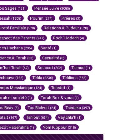
os Sages
Pensée Juive
(131)
(3085)
essah
Pourim
Prières
(1508)
(274)
(3)
ureté Familiale
Relations & Pudeur
(578)
(528)
espect des Parents
Roch 'Hodech
(247)
(4)
och Hachana
Santé
(295)
(1)
cience & Torah
Sexualité
(33)
(8)
im'hat Torah
Souccot
Talmud
(47)
(502)
(1)
echouva
Téfila
Téfilines
(122)
(2230)
(356)
emps Messianique
Toledot
(124)
(1)
orah et société
Torah-Box & vous
(1)
(1)
ou Béav
Tou Bichvat
Tsédaka
(3)
(24)
(397)
sitsit
Tsniout
Vayichla'h
(167)
(634)
(1)
ézot Haberakha
Yom Kippour
(1)
(318)