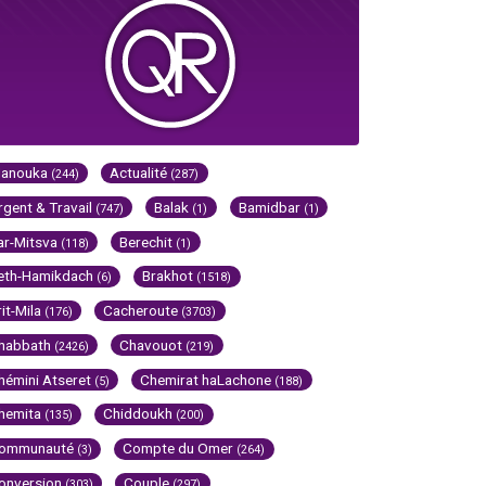
Hanouka
Actualité
(244)
(287)
rgent & Travail
Balak
Bamidbar
(747)
(1)
(1)
ar-Mitsva
Berechit
(118)
(1)
eth-Hamikdach
Brakhot
(6)
(1518)
rit-Mila
Cacheroute
(176)
(3703)
habbath
Chavouot
(2426)
(219)
hémini Atseret
Chemirat haLachone
(5)
(188)
hemita
Chiddoukh
(135)
(200)
ommunauté
Compte du Omer
(3)
(264)
onversion
Couple
(303)
(297)