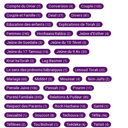
Compte du Omer
Conversion
Couple
(7)
(4)
(103)
Couple et Famille
Deuil
Divers
(1)
(37)
(81)
Education des enfants
Explications de Torah
(12)
(3)
Femmes
Hochaana Rabba
Jeûne d'Esther
(290)
(2)
(4)
Jeûne de Guedalia
Jeûne du 10 Tévet
(3)
(5)
Jeûne du 17 Tamouz
Jeûne du 9 Av
(16)
(33)
Kriat haTorah
Lag Baomer
(3)
(1)
Le sens des prénoms hébraïques
Limoud Torah
(1)
(23)
Mariage
Middot
Moussar
Non-Juifs
(65)
(3)
(4)
(2)
Pensée Juive
Pessah
Pourim
(106)
(16)
(11)
Pureté Familiale
Relations & Pudeur
(335)
(85)
Respect des Parents
Roch Hachana
Santé
(7)
(10)
(1)
Sexualité
Souccot
Techouva
Téfila
(1)
(8)
(5)
(96)
Téfilines
Tou Bichvat
Tsédaka
Tsitsit
(2)
(1)
(4)
(4)