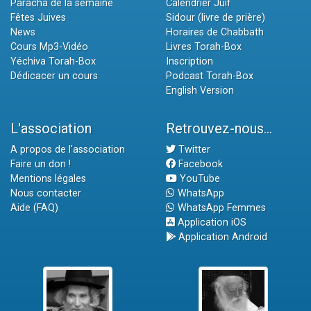
Paracha de la semaine
Calendrier Juif
Fêtes Juives
Sidour (livre de prière)
News
Horaires de Chabbath
Cours Mp3-Vidéo
Livres Torah-Box
Yéchiva Torah-Box
Inscription
Dédicacer un cours
Podcast Torah-Box
English Version
L'association
Retrouvez-nous...
A propos de l'association
Twitter
Faire un don !
Facebook
Mentions légales
YouTube
Nous contacter
WhatsApp
Aide (FAQ)
WhatsApp Femmes
Application iOS
Application Android