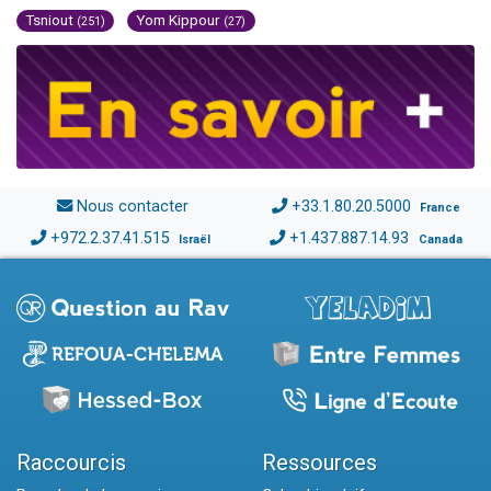
Tsniout
Yom Kippour
(251)
(27)
Nous contacter
+33.1.80.20.5000
France
+972.2.37.41.515
+1.437.887.14.93
Israël
Canada
Raccourcis
Ressources