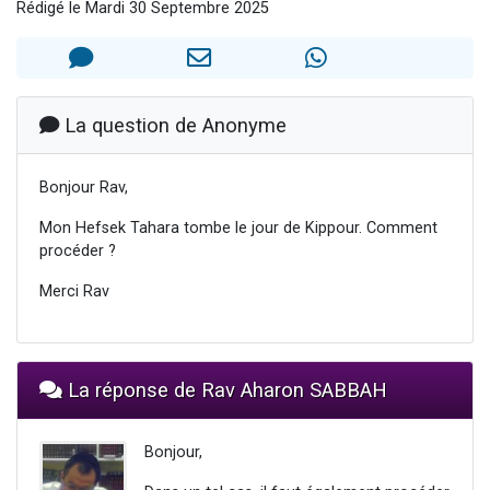
Rédigé le Mardi 30 Septembre 2025
6 personnes viennent de faire un don pour 5 enfants déjà orphelins risquent de perdre leur maman
2 personnes viennent de faire un don pour Reloger Rivka, 6 enfants, victime de violences...
10 personnes viennent de demander une bénédiction
Il reste 49 places pour étudier en groupe sur Zoom
La question de Anonyme
2 personnes viennent de nous rejoindre sur WhatsApp
Bonjour Rav,
Mon Hefsek Tahara tombe le jour de Kippour. Comment
procéder ?
Merci Rav
La réponse de Rav Aharon SABBAH
Bonjour,