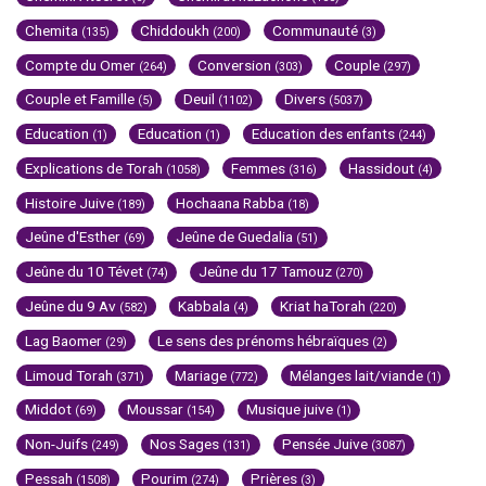
Chemita
Chiddoukh
Communauté
(135)
(200)
(3)
Compte du Omer
Conversion
Couple
(264)
(303)
(297)
Couple et Famille
Deuil
Divers
(5)
(1102)
(5037)
Education
Education
Education des enfants
(1)
(1)
(244)
Explications de Torah
Femmes
Hassidout
(1058)
(316)
(4)
Histoire Juive
Hochaana Rabba
(189)
(18)
Jeûne d'Esther
Jeûne de Guedalia
(69)
(51)
Jeûne du 10 Tévet
Jeûne du 17 Tamouz
(74)
(270)
Jeûne du 9 Av
Kabbala
Kriat haTorah
(582)
(4)
(220)
Lag Baomer
Le sens des prénoms hébraïques
(29)
(2)
Limoud Torah
Mariage
Mélanges lait/viande
(371)
(772)
(1)
Middot
Moussar
Musique juive
(69)
(154)
(1)
Non-Juifs
Nos Sages
Pensée Juive
(249)
(131)
(3087)
Pessah
Pourim
Prières
(1508)
(274)
(3)