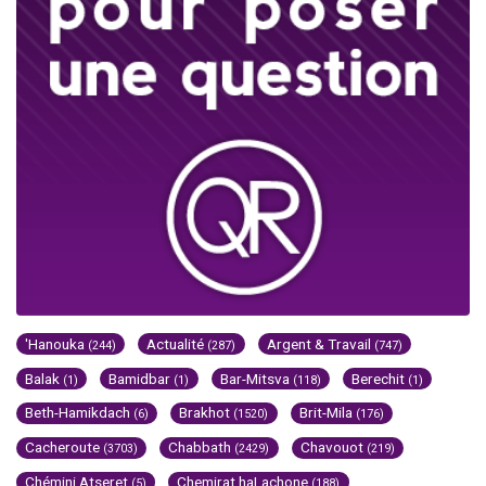
'Hanouka
Actualité
Argent & Travail
(244)
(287)
(747)
Balak
Bamidbar
Bar-Mitsva
Berechit
(1)
(1)
(118)
(1)
Beth-Hamikdach
Brakhot
Brit-Mila
(6)
(1520)
(176)
Cacheroute
Chabbath
Chavouot
(3703)
(2429)
(219)
Chémini Atseret
Chemirat haLachone
(5)
(188)