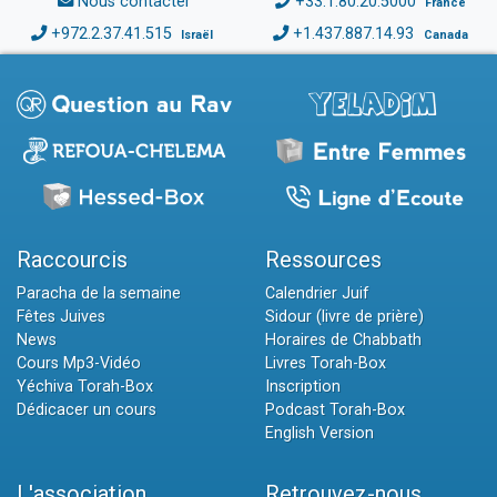
Nous contacter
+33.1.80.20.5000
France
+972.2.37.41.515
+1.437.887.14.93
Israël
Canada
Raccourcis
Ressources
Paracha de la semaine
Calendrier Juif
Fêtes Juives
Sidour (livre de prière)
News
Horaires de Chabbath
Cours Mp3-Vidéo
Livres Torah-Box
Yéchiva Torah-Box
Inscription
Dédicacer un cours
Podcast Torah-Box
English Version
L'association
Retrouvez-nous...