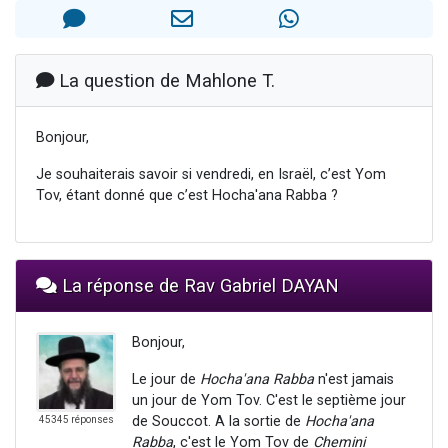
Il reste 49 places pour étudier en groupe sur Zoom
12 nouvelles musiques dans Torah-Box Music
3 personnes viennent de nous rejoindre sur WhatsApp
La question de Mahlone T.
2 personnes viennent de nous rejoindre sur WhatsApp
Bonjour,
2 personnes viennent de nous rejoindre sur WhatsApp
Je souhaiterais savoir si vendredi, en Israël, c’est Yom
Tov, étant donné que c’est Hocha'ana Rabba ?
La réponse de Rav Gabriel DAYAN
Bonjour,
Le jour de
Hocha'ana Rabba
n'est jamais
un jour de Yom Tov. C'est le septième jour
de Souccot. A la sortie de
Hocha'ana
45345 réponses
Rabba
, c'est le Yom Tov de
Chemini