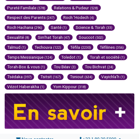
Pureté Familiale
Relations & Pudeur
(578)
(528)
Respect des Parents
Roch 'Hodech
(247)
(4)
Roch Hachana
Santé
Science & Torah
(296)
(1)
(33)
Sexualité
Sim'hat Torah
Souccot
(8)
(47)
(502)
Talmud
Techouva
Téfila
Téfilines
(1)
(122)
(2230)
(356)
Temps Messianique
Toledot
Torah et société
(124)
(1)
(1)
Torah-Box & vous
Tou Béav
Tou Bichvat
(1)
(3)
(24)
Tsédaka
Tsitsit
Tsniout
Vayichla'h
(397)
(167)
(634)
(1)
Vézot Haberakha
Yom Kippour
(1)
(318)