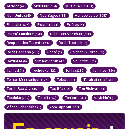
Middot
Moussar
Musique juive
(69)
(154)
(1)
Non-Juifs
Nos Sages
Pensée Juive
(249)
(131)
(3087)
Pessah
Pourim
Prières
(1508)
(274)
(3)
Pureté Familiale
Relations & Pudeur
(578)
(528)
Respect des Parents
Roch 'Hodech
(247)
(4)
Roch Hachana
Santé
Science & Torah
(296)
(1)
(33)
Sexualité
Sim'hat Torah
Souccot
(8)
(47)
(502)
Talmud
Techouva
Téfila
Téfilines
(1)
(122)
(2230)
(356)
Temps Messianique
Toledot
Torah et société
(124)
(1)
(1)
Torah-Box & vous
Tou Béav
Tou Bichvat
(1)
(3)
(24)
Tsédaka
Tsitsit
Tsniout
Vayichla'h
(397)
(167)
(634)
(1)
Vézot Haberakha
Yom Kippour
(1)
(318)