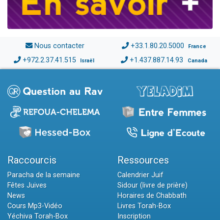
Nous contacter
+33.1.80.20.5000
France
+972.2.37.41.515
+1.437.887.14.93
Israël
Canada
Raccourcis
Ressources
Paracha de la semaine
Calendrier Juif
Fêtes Juives
Sidour (livre de prière)
News
Horaires de Chabbath
Cours Mp3-Vidéo
Livres Torah-Box
Yéchiva Torah-Box
Inscription