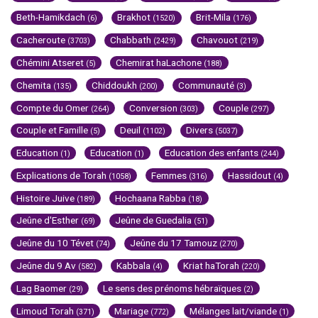
Beth-Hamikdach
Brakhot
Brit-Mila
(6)
(1520)
(176)
Cacheroute
Chabbath
Chavouot
(3703)
(2429)
(219)
Chémini Atseret
Chemirat haLachone
(5)
(188)
Chemita
Chiddoukh
Communauté
(135)
(200)
(3)
Compte du Omer
Conversion
Couple
(264)
(303)
(297)
Couple et Famille
Deuil
Divers
(5)
(1102)
(5037)
Education
Education
Education des enfants
(1)
(1)
(244)
Explications de Torah
Femmes
Hassidout
(1058)
(316)
(4)
Histoire Juive
Hochaana Rabba
(189)
(18)
Jeûne d'Esther
Jeûne de Guedalia
(69)
(51)
Jeûne du 10 Tévet
Jeûne du 17 Tamouz
(74)
(270)
Jeûne du 9 Av
Kabbala
Kriat haTorah
(582)
(4)
(220)
Lag Baomer
Le sens des prénoms hébraïques
(29)
(2)
Limoud Torah
Mariage
Mélanges lait/viande
(371)
(772)
(1)