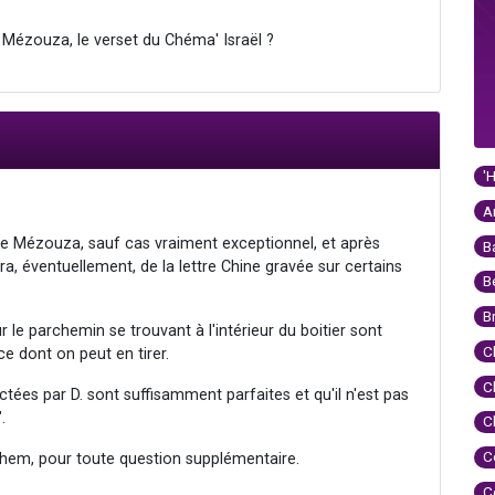
ne Mézouza, le verset du Chéma' Israël ?
'
A
d'une Mézouza, sauf cas vraiment exceptionnel, et après
B
ra, éventuellement, de la lettre Chine gravée sur certains
B
B
ur le parchemin se trouvant à l'intérieur du boitier sont
C
e dont on peut en tirer.
C
ctées par D. sont suffisamment parfaites et qu'il n'est pas
.
C
C
hem, pour toute question supplémentaire.
C