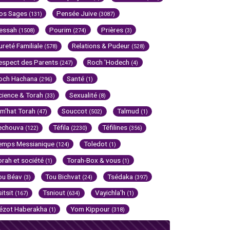
os Sages
Pensée Juive
(131)
(3087)
essah
Pourim
Prières
(1508)
(274)
(3)
ureté Familiale
Relations & Pudeur
(578)
(528)
espect des Parents
Roch 'Hodech
(247)
(4)
och Hachana
Santé
(296)
(1)
cience & Torah
Sexualité
(33)
(8)
im'hat Torah
Souccot
Talmud
(47)
(502)
(1)
echouva
Téfila
Téfilines
(122)
(2230)
(356)
emps Messianique
Toledot
(124)
(1)
orah et société
Torah-Box & vous
(1)
(1)
ou Béav
Tou Bichvat
Tsédaka
(3)
(24)
(397)
sitsit
Tsniout
Vayichla'h
(167)
(634)
(1)
ézot Haberakha
Yom Kippour
(1)
(318)