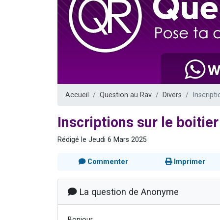
Il reste 
12 nouve
3 personnes 
2 personnes 
2 personnes 
Accueil
Question au Rav
Divers
Inscript
Inscriptions sur le boiti
Rédigé le Jeudi 6 Mars 2025
Commenter
Imprimer
La question de Anonyme
Bonjour,