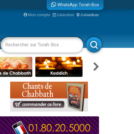
WhatsApp Torah-Box
...
Mon compte
Calendrier
Columbus
vertissements
Livres
Rabbanim
bre