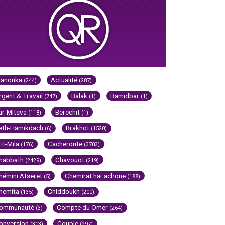
Hanouka
Actualité
(244)
(287)
rgent & Travail
Balak
Bamidbar
(747)
(1)
(1)
ar-Mitsva
Berechit
(118)
(1)
eth-Hamikdach
Brakhot
(6)
(1520)
rit-Mila
Cacheroute
(176)
(3703)
habbath
Chavouot
(2429)
(219)
hémini Atseret
Chemirat haLachone
(5)
(188)
hemita
Chiddoukh
(135)
(200)
ommunauté
Compte du Omer
(3)
(264)
onversion
Couple
(303)
(297)