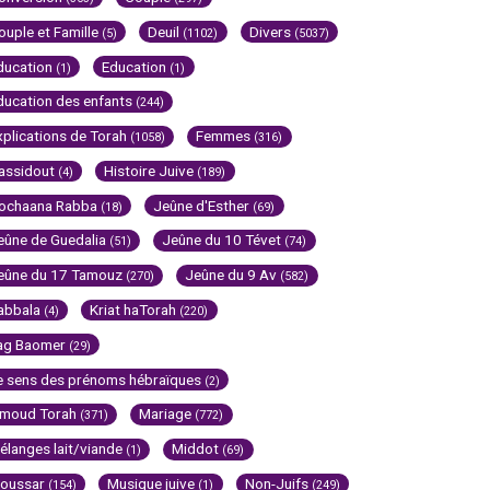
ouple et Famille
Deuil
Divers
(5)
(1102)
(5037)
ducation
Education
(1)
(1)
ducation des enfants
(244)
xplications de Torah
Femmes
(1058)
(316)
assidout
Histoire Juive
(4)
(189)
ochaana Rabba
Jeûne d'Esther
(18)
(69)
eûne de Guedalia
Jeûne du 10 Tévet
(51)
(74)
eûne du 17 Tamouz
Jeûne du 9 Av
(270)
(582)
abbala
Kriat haTorah
(4)
(220)
ag Baomer
(29)
e sens des prénoms hébraïques
(2)
imoud Torah
Mariage
(371)
(772)
élanges lait/viande
Middot
(1)
(69)
oussar
Musique juive
Non-Juifs
(154)
(1)
(249)