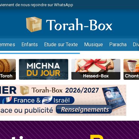
viennent de nous rejoindre sur WhatsApp
es viennent de faire un don pour Reloger Rivka, 6 enfants, victime de violences
es viennent de faire un don pour 1 Journée de Vacances Pour les Enfants
 viennent de demander une bénédiction
viennent de nous rejoindre sur WhatsApp
emmes
Enfants
Etude sur Texte
Musique
Paracha
Di
49 places pour étudier en groupe sur Zoom
nes viennent de faire un don pour Diane, 80 ans, dans un appartement insalu
 donner son Maasser
viennent de nous rejoindre sur WhatsApp
viennent de nous rejoindre sur WhatsApp
es viennent de faire un don pour 5 jours de vacances aux Orphelins
de donner son Maasser
 viennent de demander une bénédiction
viennent de nous rejoindre sur WhatsApp
nnes viennent de faire un don pour Sauvez la jambe de Yohan