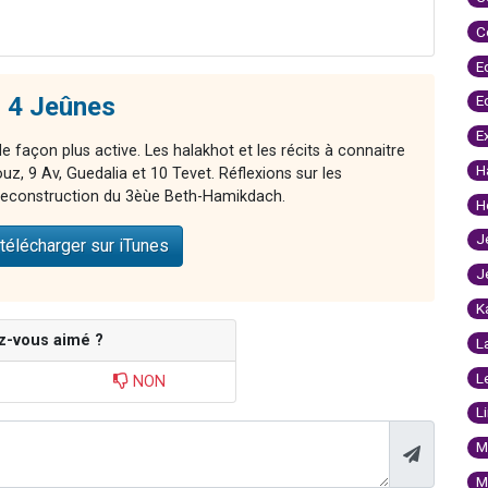
C
E
s 4 Jeûnes
E
E
 façon plus active. Les halakhot et les récits à connaitre
H
z, 9 Av, Guedalia et 10 Tevet. Réflexions sur les
 reconstruction du 3èùe Beth-Hamikdach.
H
J
télécharger sur iTunes
J
K
z-vous aimé ?
L
L
NON
L
M
M