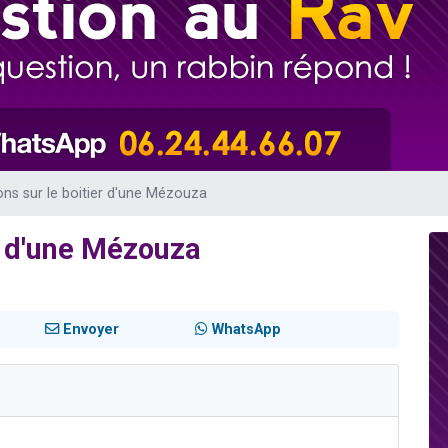
49 places pour étudier en groupe sur Zoom
lles musiques dans Torah-Box Music
viennent de nous rejoindre sur WhatsApp
viennent de nous rejoindre sur WhatsApp
viennent de nous rejoindre sur WhatsApp
ions sur le boitier d'une Mézouza
er d'une Mézouza
Envoyer
WhatsApp