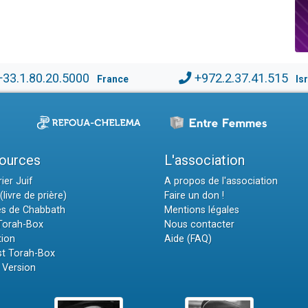
+33.1.80.20.5000
+972.2.37.41.515
France
Is
ources
L'association
ier Juif
A propos de l'association
(livre de prière)
Faire un don !
es de Chabbath
Mentions légales
 Torah-Box
Nous contacter
tion
Aide (FAQ)
t Torah-Box
 Version