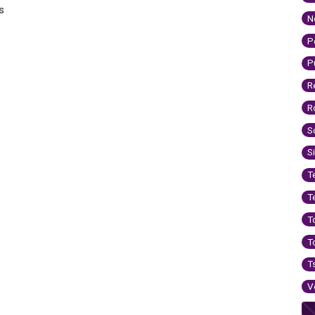
s
N
P
P
R
R
S
S
T
T
T
T
T
V