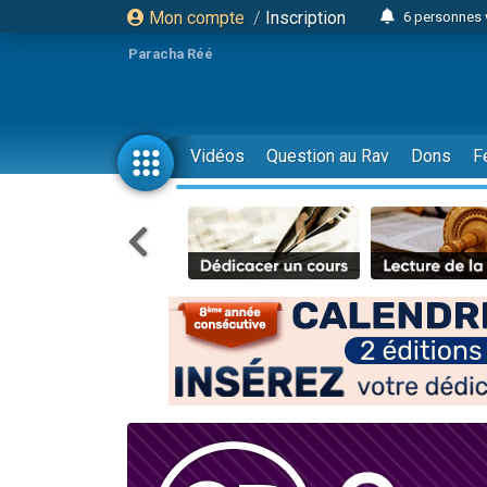
Mon compte
/
Inscription
6 personnes 
4 personn
Paracha Réé
2 personn
17 personnes
4 personnes 
Vidéos
Question au Rav
Dons
F
Il reste 
23 person
Eva vient de
4 personnes 
3 personnes 
3 personn
Odaya vient 
13 personnes
2 personnes 
30 perso