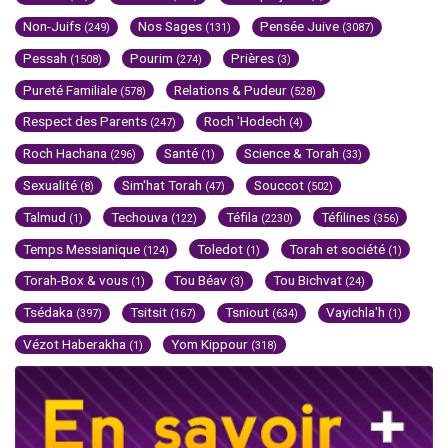
Non-Juifs
Nos Sages
Pensée Juive
(249)
(131)
(3087)
Pessah
Pourim
Prières
(1508)
(274)
(3)
Pureté Familiale
Relations & Pudeur
(578)
(528)
Respect des Parents
Roch 'Hodech
(247)
(4)
Roch Hachana
Santé
Science & Torah
(296)
(1)
(33)
Sexualité
Sim'hat Torah
Souccot
(8)
(47)
(502)
Talmud
Techouva
Téfila
Téfilines
(1)
(122)
(2230)
(356)
Temps Messianique
Toledot
Torah et société
(124)
(1)
(1)
Torah-Box & vous
Tou Béav
Tou Bichvat
(1)
(3)
(24)
Tsédaka
Tsitsit
Tsniout
Vayichla'h
(397)
(167)
(634)
(1)
Vézot Haberakha
Yom Kippour
(1)
(318)