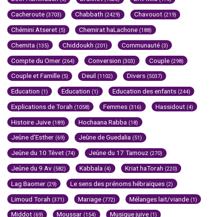
Cacheroute
Chabbath
Chavouot
(3703)
(2429)
(219)
Chémini Atseret
Chemirat haLachone
(5)
(188)
Chemita
Chiddoukh
Communauté
(135)
(201)
(3)
Compte du Omer
Conversion
Couple
(264)
(303)
(298)
Couple et Famille
Deuil
Divers
(5)
(1102)
(5037)
Education
Education
Education des enfants
(1)
(1)
(244)
Explications de Torah
Femmes
Hassidout
(1058)
(316)
(4)
Histoire Juive
Hochaana Rabba
(189)
(18)
Jeûne d'Esther
Jeûne de Guedalia
(69)
(51)
Jeûne du 10 Tévet
Jeûne du 17 Tamouz
(74)
(270)
Jeûne du 9 Av
Kabbala
Kriat haTorah
(582)
(4)
(220)
Lag Baomer
Le sens des prénoms hébraïques
(29)
(2)
Limoud Torah
Mariage
Mélanges lait/viande
(371)
(772)
(1)
Middot
Moussar
Musique juive
(69)
(154)
(1)