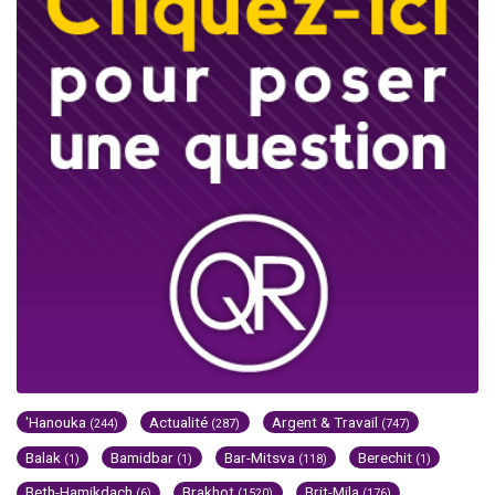
'Hanouka
Actualité
Argent & Travail
(244)
(287)
(747)
Balak
Bamidbar
Bar-Mitsva
Berechit
(1)
(1)
(118)
(1)
Beth-Hamikdach
Brakhot
Brit-Mila
(6)
(1520)
(176)