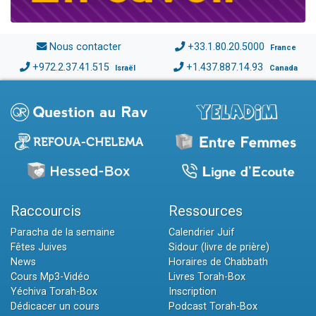
Nous contacter
+33.1.80.20.5000
France
+972.2.37.41.515
+1.437.887.14.93
Israël
Canada
Raccourcis
Ressources
Paracha de la semaine
Calendrier Juif
Fêtes Juives
Sidour (livre de prière)
News
Horaires de Chabbath
Cours Mp3-Vidéo
Livres Torah-Box
Yéchiva Torah-Box
Inscription
Dédicacer un cours
Podcast Torah-Box