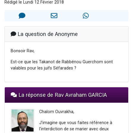
Rédigé le Lundi 12 Février 2018
3 personnes viennent de nous rejoindre sur WhatsApp
11 personnes viennent de demander une bénédiction
Il reste 49 places pour étudier en groupe sur Zoom
3 personnes viennent de faire un don pour Diane, 80 ans, dans un appartement insalubre
La question de Anonyme
5 personnes viennent de faire un don pour Reloger Rivka, 6 enfants, victime de violences...
Bonsoir Rav,
Est-ce que les Takanot de Rabbénou Guerchom sont
valables pour les juifs Séfarades ?
La réponse de Rav Avraham GARCIA
Chalom Ouvrakha,
J'imagine que vous faites référence à
l'interdiction de se marier avec deux