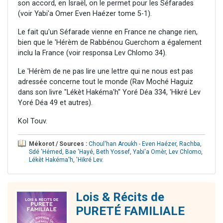
son accord, en Israël, on le permet pour les Séfarades
(voir Yabi'a Omer Even Haézer tome 5-1).
Le fait qu'un Séfarade vienne en France ne change rien,
bien que le 'Hérèm de Rabbénou Guerchom a également
inclu la France (voir responsa Lev Chlomo 34).
Le 'Hérèm de ne pas lire une lettre qui ne nous est pas
adressée concerne tout le monde (Rav Moché Haguiz
dans son livre "Lékèt Hakéma'h" Yoré Déa 334, 'Hikré Lev
Yoré Déa 49 et autres).
Kol Touv.
Mékorot / Sources :
Choul'han Aroukh - Even Haézer
,
Rachba
,
Sdé 'Hémed
,
Bae 'Hayé
,
Beth Yossef
,
Yabi'a Omèr
,
Lev Chlomo
,
Lékèt Hakéma'h
,
'Hikré Lev
.
Lois & Récits de
PURETÉ FAMILIALE