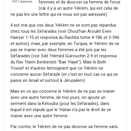
femmes et de divorcer sa femme de force
9011 réponses
(car il y a un autre 'Hérèm, qui est celui de
ne pas lire une lettre qui ne nous est pas adressée).
Il est vrai que ces deux 'Hérèm ne se sont pas répandus
chez tous les Séfarades (voir Choul'han Aroukh Even
Haézer 1-10 et responsa du Rachba tome 4-186 et 3-346
et autres), mais, par exemple, en Turquie, le 'Hérèm de ne
pas se marier avec deux femmes a été pris par les
Séfarades (voir Sdé 'Hémèd Guirouchin 2-9 et responsa
du Rav 'Haïm Benbenisti "Bae 'Hayé"). Mais le Beth
Yossef et d'autres témoignent que ce 'Hérèm ne
concerne aucun Séfarade (et c'est en tout cas ce qui se
passe en Israël et surtout à Jérusalem).
Mais en ce qui concerne le 'Hérèm de ne pas se marier
avec une autre femme, de nos jours, on ajoute un
serment dans la Kétouba (pour les Séfarades), dans
lequel il est stipulé que le 'Hatan n'a pas le droit de se
marier avec une autre femme.
Par contre, le 'Hérèm de ne pas divorcer sa femme sans