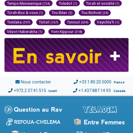
Temps Messianique
Toledot
Torah et société
(124)
(1)
(1)
Torah-Box & vous
Tou Béav
Tou Bichvat
(1)
(3)
(24)
Tsédaka
Tsitsit
Tsniout
Vayichla'h
(397)
(167)
(634)
(1)
Vézot Haberakha
Yom Kippour
(1)
(318)
Nous contacter
+33.1.80.20.5000
France
+972.2.37.41.515
+1.437.887.14.93
Israël
Canada