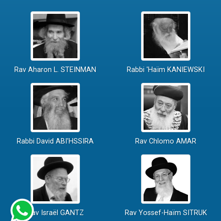
Rav Aharon L. STEINMAN
Rabbi 'Haïm KANIEWSKI
Rabbi David ABI'HSSIRA
Rav Chlomo AMAR
Rav Israël GANTZ
Rav Yossef-Haïm SITRUK