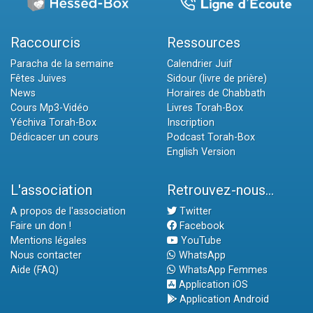
Raccourcis
Ressources
Paracha de la semaine
Calendrier Juif
Fêtes Juives
Sidour (livre de prière)
News
Horaires de Chabbath
Cours Mp3-Vidéo
Livres Torah-Box
Yéchiva Torah-Box
Inscription
Dédicacer un cours
Podcast Torah-Box
English Version
L'association
Retrouvez-nous...
A propos de l'association
Twitter
Faire un don !
Facebook
Mentions légales
YouTube
Nous contacter
WhatsApp
Aide (FAQ)
WhatsApp Femmes
Application iOS
Application Android