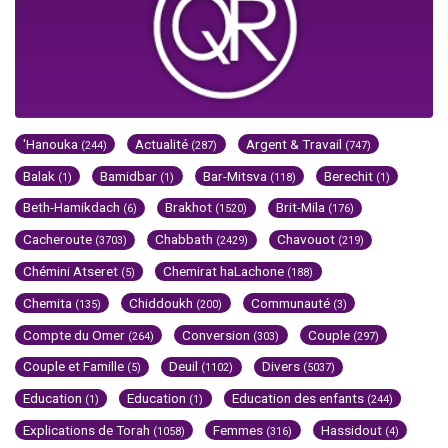
'Hanouka
Actualité
Argent & Travail
(244)
(287)
(747)
Balak
Bamidbar
Bar-Mitsva
Berechit
(1)
(1)
(118)
(1)
Beth-Hamikdach
Brakhot
Brit-Mila
(6)
(1520)
(176)
Cacheroute
Chabbath
Chavouot
(3703)
(2429)
(219)
Chémini Atseret
Chemirat haLachone
(5)
(188)
Chemita
Chiddoukh
Communauté
(135)
(200)
(3)
Compte du Omer
Conversion
Couple
(264)
(303)
(297)
Couple et Famille
Deuil
Divers
(5)
(1102)
(5037)
Education
Education
Education des enfants
(1)
(1)
(244)
Explications de Torah
Femmes
Hassidout
(1058)
(316)
(4)