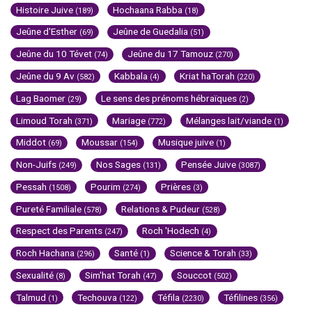
Histoire Juive
Hochaana Rabba
(189)
(18)
Jeûne d'Esther
Jeûne de Guedalia
(69)
(51)
Jeûne du 10 Tévet
Jeûne du 17 Tamouz
(74)
(270)
Jeûne du 9 Av
Kabbala
Kriat haTorah
(582)
(4)
(220)
Lag Baomer
Le sens des prénoms hébraïques
(29)
(2)
Limoud Torah
Mariage
Mélanges lait/viande
(371)
(772)
(1)
Middot
Moussar
Musique juive
(69)
(154)
(1)
Non-Juifs
Nos Sages
Pensée Juive
(249)
(131)
(3087)
Pessah
Pourim
Prières
(1508)
(274)
(3)
Pureté Familiale
Relations & Pudeur
(578)
(528)
Respect des Parents
Roch 'Hodech
(247)
(4)
Roch Hachana
Santé
Science & Torah
(296)
(1)
(33)
Sexualité
Sim'hat Torah
Souccot
(8)
(47)
(502)
Talmud
Techouva
Téfila
Téfilines
(1)
(122)
(2230)
(356)