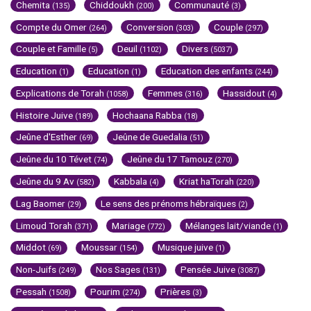
Chemita
Chiddoukh
Communauté
(135)
(200)
(3)
Compte du Omer
Conversion
Couple
(264)
(303)
(297)
Couple et Famille
Deuil
Divers
(5)
(1102)
(5037)
Education
Education
Education des enfants
(1)
(1)
(244)
Explications de Torah
Femmes
Hassidout
(1058)
(316)
(4)
Histoire Juive
Hochaana Rabba
(189)
(18)
Jeûne d'Esther
Jeûne de Guedalia
(69)
(51)
Jeûne du 10 Tévet
Jeûne du 17 Tamouz
(74)
(270)
Jeûne du 9 Av
Kabbala
Kriat haTorah
(582)
(4)
(220)
Lag Baomer
Le sens des prénoms hébraïques
(29)
(2)
Limoud Torah
Mariage
Mélanges lait/viande
(371)
(772)
(1)
Middot
Moussar
Musique juive
(69)
(154)
(1)
Non-Juifs
Nos Sages
Pensée Juive
(249)
(131)
(3087)
Pessah
Pourim
Prières
(1508)
(274)
(3)