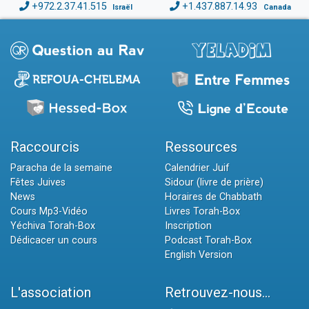
+972.2.37.41.515
+1.437.887.14.93
Israël
Canada
Raccourcis
Ressources
Paracha de la semaine
Calendrier Juif
Fêtes Juives
Sidour (livre de prière)
News
Horaires de Chabbath
Cours Mp3-Vidéo
Livres Torah-Box
Yéchiva Torah-Box
Inscription
Dédicacer un cours
Podcast Torah-Box
English Version
L'association
Retrouvez-nous...