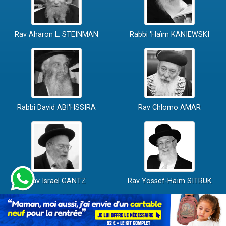
Rav Aharon L. STEINMAN
Rabbi 'Haïm KANIEWSKI
Rabbi David ABI'HSSIRA
Rav Chlomo AMAR
Rav Israël GANTZ
Rav Yossef-Haïm SITRUK