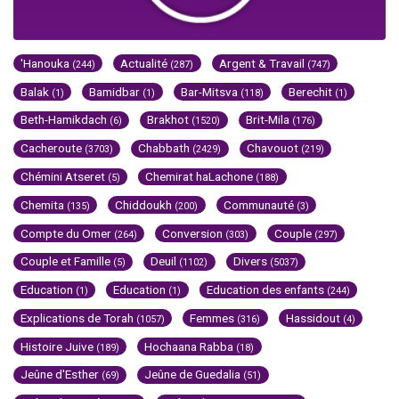
'Hanouka
Actualité
Argent & Travail
(244)
(287)
(747)
Balak
Bamidbar
Bar-Mitsva
Berechit
(1)
(1)
(118)
(1)
Beth-Hamikdach
Brakhot
Brit-Mila
(6)
(1520)
(176)
Cacheroute
Chabbath
Chavouot
(3703)
(2429)
(219)
Chémini Atseret
Chemirat haLachone
(5)
(188)
Chemita
Chiddoukh
Communauté
(135)
(200)
(3)
Compte du Omer
Conversion
Couple
(264)
(303)
(297)
Couple et Famille
Deuil
Divers
(5)
(1102)
(5037)
Education
Education
Education des enfants
(1)
(1)
(244)
Explications de Torah
Femmes
Hassidout
(1057)
(316)
(4)
Histoire Juive
Hochaana Rabba
(189)
(18)
Jeûne d'Esther
Jeûne de Guedalia
(69)
(51)