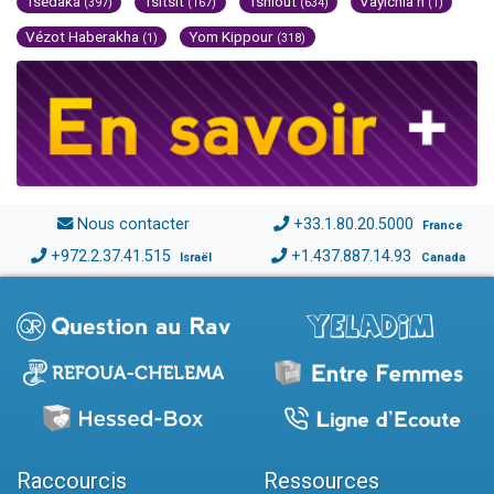
Tsédaka
Tsitsit
Tsniout
Vayichla'h
(397)
(167)
(634)
(1)
Vézot Haberakha
Yom Kippour
(1)
(318)
Nous contacter
+33.1.80.20.5000
France
+972.2.37.41.515
+1.437.887.14.93
Israël
Canada
Raccourcis
Ressources