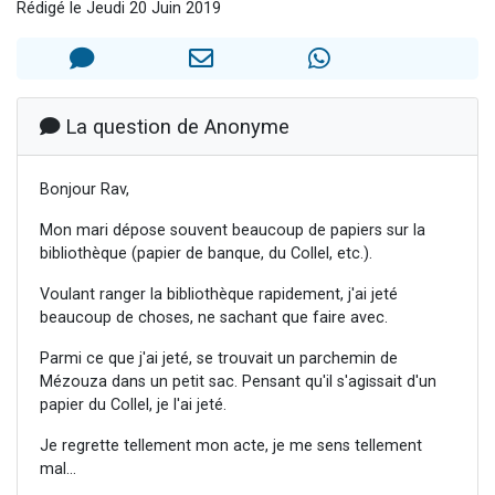
Rédigé le Jeudi 20 Juin 2019
Nouvelle émission radio : Visions de grandeur n°104 : Le Chabbath et le Birkat Hamazone à travers le temps
61 personnes viennent de demander une bénédiction
Ariel vient de donner son Maasser
Il reste 49 places pour étudier en groupe sur Zoom
La question de Anonyme
Eva vient de donner son Maasser
Bonjour Rav,
Mon mari dépose souvent beaucoup de papiers sur la
bibliothèque (papier de banque, du Collel, etc.).
Voulant ranger la bibliothèque rapidement, j'ai jeté
beaucoup de choses, ne sachant que faire avec.
Parmi ce que j'ai jeté, se trouvait un parchemin de
Mézouza dans un petit sac. Pensant qu'il s'agissait d'un
papier du Collel, je l'ai jeté.
Je regrette tellement mon acte, je me sens tellement
mal...