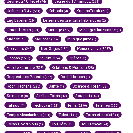
Jeûne du 10 Tévet
Jeûne du 17 Tamouz
(74)
(269)
Jeûne du 9 Av
Kabbala
Kriat haTorah
(581)
(4)
(220)
Lag Baomer
Le sens des prénoms hébraïques
(29)
(2)
Limoud Torah
Mariage
Mélanges lait/viande
(371)
(772)
(1)
Middot
Moussar
Musique juive
(69)
(154)
(1)
Non-Juifs
Nos Sages
Pensée Juive
(249)
(131)
(3087)
Pessah
Pourim
Prières
(1508)
(274)
(3)
Pureté Familiale
Relations & Pudeur
(578)
(528)
Respect des Parents
Roch 'Hodech
(247)
(4)
Roch Hachana
Santé
Science & Torah
(296)
(1)
(33)
Sexualité
Sim'hat Torah
Souccot
(8)
(47)
(502)
Talmud
Techouva
Téfila
Téfilines
(1)
(122)
(2230)
(356)
Temps Messianique
Toledot
Torah et société
(124)
(1)
(1)
Torah-Box & vous
Tou Béav
Tou Bichvat
(1)
(3)
(24)