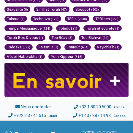
(296)
(1)
(33)
Sexualité
Sim'hat Torah
Souccot
(8)
(47)
(502)
Talmud
Techouva
Téfila
Téfilines
(1)
(122)
(2230)
(356)
Temps Messianique
Toledot
Torah et société
(124)
(1)
(1)
Torah-Box & vous
Tou Béav
Tou Bichvat
(1)
(3)
(24)
Tsédaka
Tsitsit
Tsniout
Vayichla'h
(397)
(167)
(634)
(1)
Vézot Haberakha
Yom Kippour
(1)
(318)
Nous contacter
+33.1.80.20.5000
France
+972.2.37.41.515
+1.437.887.14.93
Israël
Canada