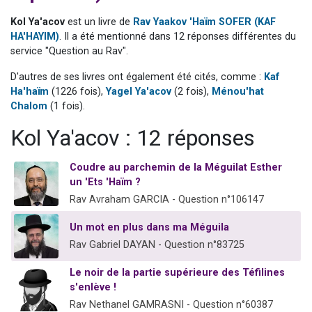
13 personnes viennent de demander une bénédiction
Kol Ya'acov
est un livre de
Rav Yaakov 'Haïm SOFER (KAF
30 personnes viennent de faire un don pour Sauvez la jambe de Yohan
HA'HAYIM)
. Il a été mentionné dans 12 réponses différentes du
service "Question au Rav".
Il reste 49 places pour étudier en groupe sur Zoom
12 nouvelles musiques dans Torah-Box Music
D'autres de ses livres ont également été cités, comme :
Kaf
Ha'haïm
(1226 fois),
Yagel Ya'acov
(2 fois),
Ménou'hat
29 personnes viennent de demander une bénédiction
Chalom
(1 fois).
Kol Ya'acov : 12 réponses
Coudre au parchemin de la Méguilat Esther
un 'Ets 'Haïm ?
Rav Avraham GARCIA - Question n°106147
Un mot en plus dans ma Méguila
Rav Gabriel DAYAN - Question n°83725
Le noir de la partie supérieure des Téfilines
s'enlève !
Rav Nethanel GAMRASNI - Question n°60387