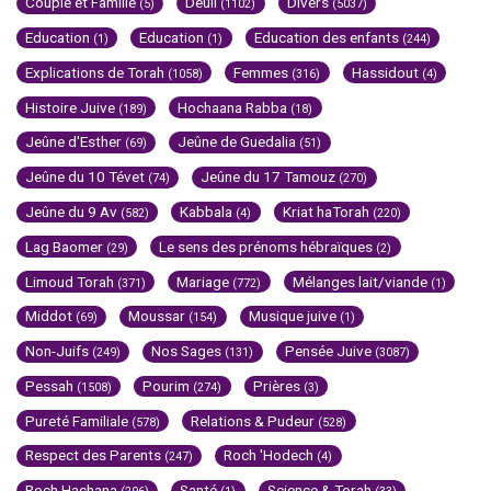
Couple et Famille
Deuil
Divers
(5)
(1102)
(5037)
Education
Education
Education des enfants
(1)
(1)
(244)
Explications de Torah
Femmes
Hassidout
(1058)
(316)
(4)
Histoire Juive
Hochaana Rabba
(189)
(18)
Jeûne d'Esther
Jeûne de Guedalia
(69)
(51)
Jeûne du 10 Tévet
Jeûne du 17 Tamouz
(74)
(270)
Jeûne du 9 Av
Kabbala
Kriat haTorah
(582)
(4)
(220)
Lag Baomer
Le sens des prénoms hébraïques
(29)
(2)
Limoud Torah
Mariage
Mélanges lait/viande
(371)
(772)
(1)
Middot
Moussar
Musique juive
(69)
(154)
(1)
Non-Juifs
Nos Sages
Pensée Juive
(249)
(131)
(3087)
Pessah
Pourim
Prières
(1508)
(274)
(3)
Pureté Familiale
Relations & Pudeur
(578)
(528)
Respect des Parents
Roch 'Hodech
(247)
(4)
Roch Hachana
Santé
Science & Torah