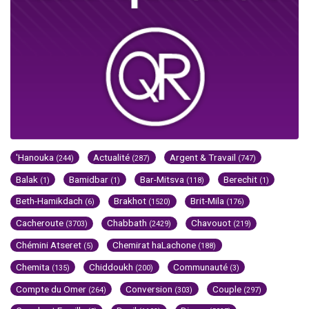
'Hanouka
Actualité
Argent & Travail
(244)
(287)
(747)
Balak
Bamidbar
Bar-Mitsva
Berechit
(1)
(1)
(118)
(1)
Beth-Hamikdach
Brakhot
Brit-Mila
(6)
(1520)
(176)
Cacheroute
Chabbath
Chavouot
(3703)
(2429)
(219)
Chémini Atseret
Chemirat haLachone
(5)
(188)
Chemita
Chiddoukh
Communauté
(135)
(200)
(3)
Compte du Omer
Conversion
Couple
(264)
(303)
(297)