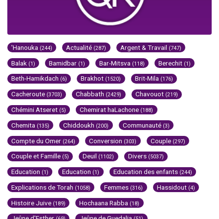
'Hanouka
Actualité
Argent & Travail
(244)
(287)
(747)
Balak
Bamidbar
Bar-Mitsva
Berechit
(1)
(1)
(118)
(1)
Beth-Hamikdach
Brakhot
Brit-Mila
(6)
(1520)
(176)
Cacheroute
Chabbath
Chavouot
(3703)
(2429)
(219)
Chémini Atseret
Chemirat haLachone
(5)
(188)
Chemita
Chiddoukh
Communauté
(135)
(200)
(3)
Compte du Omer
Conversion
Couple
(264)
(303)
(297)
Couple et Famille
Deuil
Divers
(5)
(1102)
(5037)
Education
Education
Education des enfants
(1)
(1)
(244)
Explications de Torah
Femmes
Hassidout
(1058)
(316)
(4)
Histoire Juive
Hochaana Rabba
(189)
(18)
Jeûne d'Esther
Jeûne de Guedalia
(69)
(51)