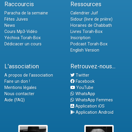
Raccourcis
Ressources
Paracha de la semaine
Calendrier Juif
Fêtes Juives
Sidour (livre de prière)
News
Horaires de Chabbath
Cours Mp3-Vidéo
Livres Torah-Box
Yéchiva Torah-Box
Inscription
Dédicacer un cours
Podcast Torah-Box
English Version
L'association
Retrouvez-nous...
A propos de l'association
Twitter
Faire un don !
Facebook
Mentions légales
YouTube
Nous contacter
WhatsApp
Aide (FAQ)
WhatsApp Femmes
Application iOS
Application Android