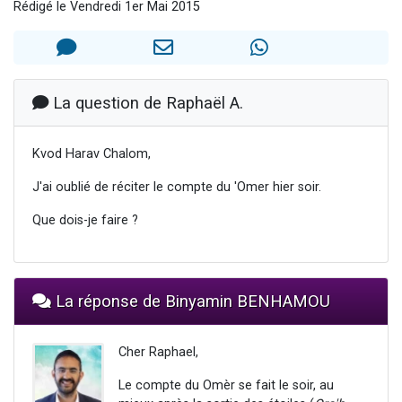
Rédigé le Vendredi 1er Mai 2015
3 personnes viennent de nous rejoindre sur WhatsApp
3 personnes viennent de faire un don pour 5 jours de vacances aux Orphelins
Odaya vient de donner son Maasser
13 personnes viennent de demander une bénédiction
La question de Raphaël A.
3 personnes viennent de nous rejoindre sur WhatsApp
Kvod Harav Chalom,
J'ai oublié de réciter le compte du 'Omer hier soir.
Que dois-je faire ?
La réponse de Binyamin BENHAMOU
Cher Raphael,
Le compte du Omèr se fait le soir, au