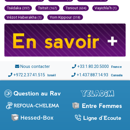
Tsédaka
Tsitsit
Tsniout
Vayichla'h
(397)
(167)
(634)
(1)
Vézot Haberakha
Yom Kippour
(1)
(318)
Nous contacter
+33.1.80.20.5000
France
+972.2.37.41.515
+1.437.887.14.93
Israël
Canada