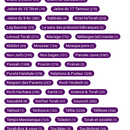
Jeûne du 10 Tévet
Jeûne du 17 Tamouz
(74)
(270)
Jeûne du 9 Av
Kabbala
Kriat haTorah
(582)
(4)
(220)
Lag Baomer
Le sens des prénoms hébraïques
(29)
(2)
Limoud Torah
Mariage
Mélanges lait/viande
(371)
(772)
(1)
Middot
Moussar
Musique juive
(69)
(154)
(1)
Non-Juifs
Nos Sages
Pensée Juive
(249)
(131)
(3087)
Pessah
Pourim
Prières
(1508)
(274)
(3)
Pureté Familiale
Relations & Pudeur
(578)
(528)
Respect des Parents
Roch 'Hodech
(247)
(4)
Roch Hachana
Santé
Science & Torah
(296)
(1)
(33)
Sexualité
Sim'hat Torah
Souccot
(8)
(47)
(502)
Talmud
Techouva
Téfila
Téfilines
(1)
(122)
(2230)
(356)
Temps Messianique
Toledot
Torah et société
(124)
(1)
(1)
Torah-Box & vous
Tou Béav
Tou Bichvat
(1)
(3)
(24)