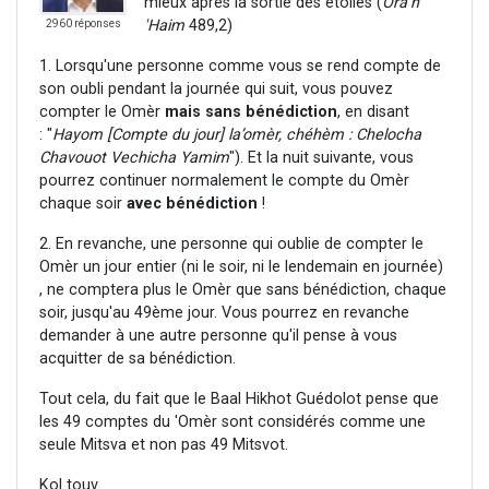
mieux après la sortie des étoiles (
Ora'h
'Haim
489,2)
2960 réponses
1. Lorsqu'une personne comme vous se rend compte de
son oubli pendant la journée qui suit, vous pouvez
compter le Omèr
mais
sans bénédiction
, en disant
: "
Hayom [Compte du jour]
la’omèr, chéhèm : Chelocha
Chavouot Vechicha Yamim
"). Et la nuit suivante, vous
pourrez continuer normalement le compte du Omèr
chaque soir
avec bénédiction
!
2. En revanche, une personne qui oublie de compter le
Omèr un jour entier (ni le soir, ni le lendemain en journée)
, ne comptera plus le Omèr que sans bénédiction, chaque
soir, jusqu'au 49ème jour. Vous pourrez en revanche
demander à une autre personne qu'il pense à vous
acquitter de sa bénédiction.
Tout cela, du fait que le Baal Hikhot Guédolot pense que
les 49 comptes du 'Omèr sont considérés comme une
seule Mitsva et non pas 49 Mitsvot.
Kol touv