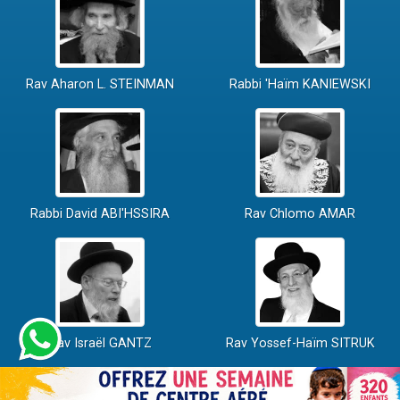
Rav Aharon L. STEINMAN
Rabbi 'Haïm KANIEWSKI
Rabbi David ABI'HSSIRA
Rav Chlomo AMAR
Rav Israël GANTZ
Rav Yossef-Haïm SITRUK