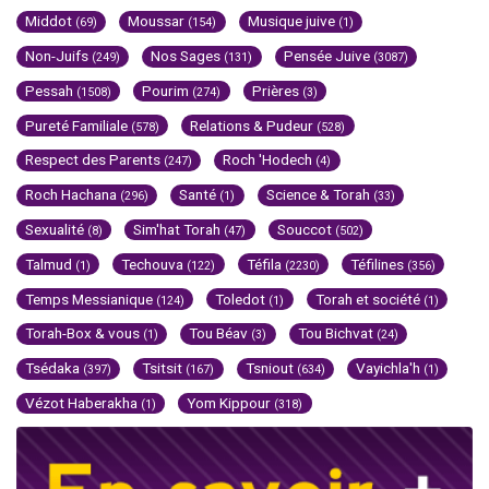
Middot
Moussar
Musique juive
(69)
(154)
(1)
Non-Juifs
Nos Sages
Pensée Juive
(249)
(131)
(3087)
Pessah
Pourim
Prières
(1508)
(274)
(3)
Pureté Familiale
Relations & Pudeur
(578)
(528)
Respect des Parents
Roch 'Hodech
(247)
(4)
Roch Hachana
Santé
Science & Torah
(296)
(1)
(33)
Sexualité
Sim'hat Torah
Souccot
(8)
(47)
(502)
Talmud
Techouva
Téfila
Téfilines
(1)
(122)
(2230)
(356)
Temps Messianique
Toledot
Torah et société
(124)
(1)
(1)
Torah-Box & vous
Tou Béav
Tou Bichvat
(1)
(3)
(24)
Tsédaka
Tsitsit
Tsniout
Vayichla'h
(397)
(167)
(634)
(1)
Vézot Haberakha
Yom Kippour
(1)
(318)