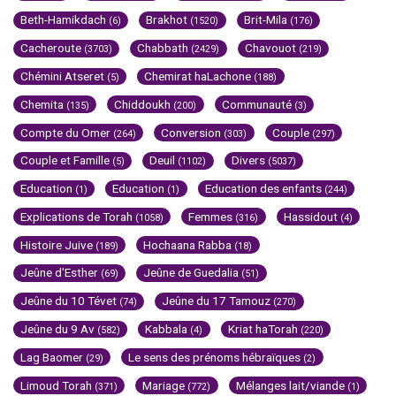
Beth-Hamikdach
Brakhot
Brit-Mila
(6)
(1520)
(176)
Cacheroute
Chabbath
Chavouot
(3703)
(2429)
(219)
Chémini Atseret
Chemirat haLachone
(5)
(188)
Chemita
Chiddoukh
Communauté
(135)
(200)
(3)
Compte du Omer
Conversion
Couple
(264)
(303)
(297)
Couple et Famille
Deuil
Divers
(5)
(1102)
(5037)
Education
Education
Education des enfants
(1)
(1)
(244)
Explications de Torah
Femmes
Hassidout
(1058)
(316)
(4)
Histoire Juive
Hochaana Rabba
(189)
(18)
Jeûne d'Esther
Jeûne de Guedalia
(69)
(51)
Jeûne du 10 Tévet
Jeûne du 17 Tamouz
(74)
(270)
Jeûne du 9 Av
Kabbala
Kriat haTorah
(582)
(4)
(220)
Lag Baomer
Le sens des prénoms hébraïques
(29)
(2)
Limoud Torah
Mariage
Mélanges lait/viande
(371)
(772)
(1)