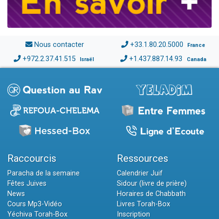
Nous contacter
+33.1.80.20.5000
France
+972.2.37.41.515
+1.437.887.14.93
Israël
Canada
Raccourcis
Ressources
Paracha de la semaine
Calendrier Juif
Fêtes Juives
Sidour (livre de prière)
News
Horaires de Chabbath
Cours Mp3-Vidéo
Livres Torah-Box
Yéchiva Torah-Box
Inscription