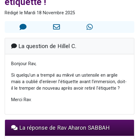
étiquette !
61 personnes viennent de demander une bénédiction
Rédigé le Mardi 18 Novembre 2025
Il reste 49 places pour étudier en groupe sur Zoom
Ariel vient de donner son Maasser
Nathaniel vient de donner son Maasser
4 personnes viennent de nous rejoindre sur WhatsApp
La question de Hillel C.
Bonjour Rav,
Si quelqu’un a trempé au mikvé un ustensile en argile
mais a oublié d’enlever l’étiquette avant l’immersion, doit-
il le tremper de nouveau après avoir retiré l’étiquette ?
Merci Rav.
La réponse de Rav Aharon SABBAH