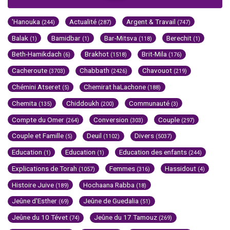
'Hanouka
Actualité
Argent & Travail
(244)
(287)
(747)
Balak
Bamidbar
Bar-Mitsva
Berechit
(1)
(1)
(118)
(1)
Beth-Hamikdach
Brakhot
Brit-Mila
(6)
(1518)
(176)
Cacheroute
Chabbath
Chavouot
(3703)
(2426)
(219)
Chémini Atseret
Chemirat haLachone
(5)
(188)
Chemita
Chiddoukh
Communauté
(135)
(200)
(3)
Compte du Omer
Conversion
Couple
(264)
(303)
(297)
Couple et Famille
Deuil
Divers
(5)
(1102)
(5037)
Education
Education
Education des enfants
(1)
(1)
(244)
Explications de Torah
Femmes
Hassidout
(1057)
(316)
(4)
Histoire Juive
Hochaana Rabba
(189)
(18)
Jeûne d'Esther
Jeûne de Guedalia
(69)
(51)
Jeûne du 10 Tévet
Jeûne du 17 Tamouz
(74)
(269)