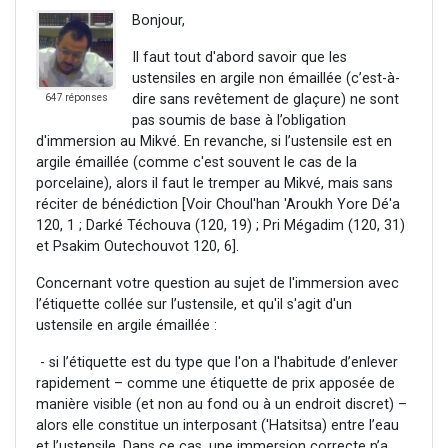
Bonjour,
Il faut tout d'abord savoir que les
ustensiles en argile non émaillée (c’est-à-
dire sans revêtement de glaçure) ne sont
647 réponses
pas soumis de base à l’obligation
d'immersion au Mikvé. En revanche, si l’ustensile est en
argile émaillée (comme c'est souvent le cas de la
porcelaine), alors il faut le tremper au Mikvé, mais sans
réciter de bénédiction [Voir Choul'han 'Aroukh Yore Dé'a
120, 1 ; Darké Téchouva (120, 19) ; Pri Mégadim (120, 31)
et Psakim Outechouvot 120, 6].
Concernant votre question au sujet de l'immersion avec
l’étiquette collée sur l’ustensile, et qu'il s'agit d'un
ustensile en argile émaillée :
- si l’étiquette est du type que l'on a l'habitude d’enlever
rapidement – comme une étiquette de prix apposée de
manière visible (et non au fond ou à un endroit discret) –
alors elle constitue un interposant ('Hatsitsa) entre l’eau
et l’ustensile. Dans ce cas, une immersion correcte n’a