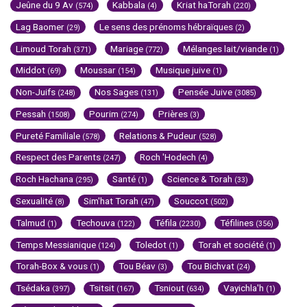
Jeûne du 9 Av
Kabbala
Kriat haTorah
(574)
(4)
(220)
Lag Baomer
Le sens des prénoms hébraïques
(29)
(2)
Limoud Torah
Mariage
Mélanges lait/viande
(371)
(772)
(1)
Middot
Moussar
Musique juive
(69)
(154)
(1)
Non-Juifs
Nos Sages
Pensée Juive
(248)
(131)
(3085)
Pessah
Pourim
Prières
(1508)
(274)
(3)
Pureté Familiale
Relations & Pudeur
(578)
(528)
Respect des Parents
Roch 'Hodech
(247)
(4)
Roch Hachana
Santé
Science & Torah
(295)
(1)
(33)
Sexualité
Sim'hat Torah
Souccot
(8)
(47)
(502)
Talmud
Techouva
Téfila
Téfilines
(1)
(122)
(2230)
(356)
Temps Messianique
Toledot
Torah et société
(124)
(1)
(1)
Torah-Box & vous
Tou Béav
Tou Bichvat
(1)
(3)
(24)
Tsédaka
Tsitsit
Tsniout
Vayichla'h
(397)
(167)
(634)
(1)