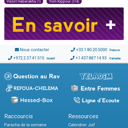
Vézot Haberakha
Yom Kippour
(1)
(318)
Nous contacter
+33.1.80.20.5000
France
+972.2.37.41.515
+1.437.887.14.93
Israël
Canada
Raccourcis
Ressources
Paracha de la semaine
Calendrier Juif