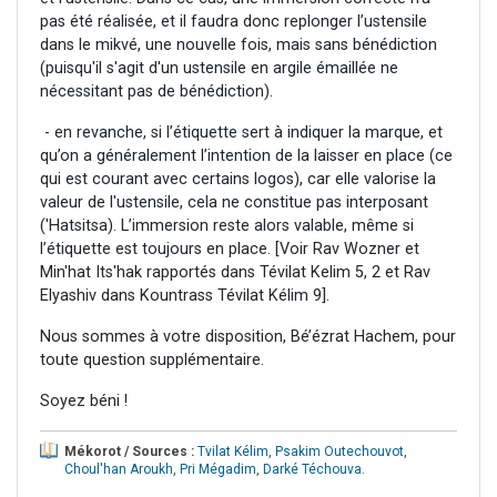
pas été réalisée, et il faudra donc replonger l’ustensile
dans le mikvé, une nouvelle fois, mais sans bénédiction
(puisqu'il s'agit d'un ustensile en argile émaillée ne
nécessitant pas de bénédiction).
- en revanche, si l’étiquette sert à indiquer la marque, et
qu’on a généralement l’intention de la laisser en place (ce
qui est courant avec certains logos), car elle valorise la
valeur de l'ustensile, cela ne constitue pas interposant
('Hatsitsa). L’immersion reste alors valable, même si
l’étiquette est toujours en place. [Voir Rav Wozner et
Min'hat Its'hak rapportés dans Tévilat Kelim 5, 2 et Rav
Elyashiv dans Kountrass Tévilat Kélim 9].
Nous sommes à votre disposition, Bé’ézrat Hachem, pour
toute question supplémentaire.
Soyez béni !
Mékorot / Sources :
Tvilat Kélim
,
Psakim Outechouvot
,
Choul'han Aroukh
,
Pri Mégadim
,
Darké Téchouva
.