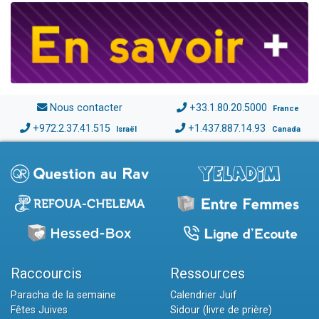
Nous contacter
+33.1.80.20.5000
France
+972.2.37.41.515
+1.437.887.14.93
Israël
Canada
Raccourcis
Ressources
Paracha de la semaine
Calendrier Juif
Fêtes Juives
Sidour (livre de prière)