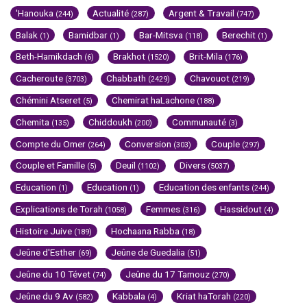
'Hanouka
Actualité
Argent & Travail
(244)
(287)
(747)
Balak
Bamidbar
Bar-Mitsva
Berechit
(1)
(1)
(118)
(1)
Beth-Hamikdach
Brakhot
Brit-Mila
(6)
(1520)
(176)
Cacheroute
Chabbath
Chavouot
(3703)
(2429)
(219)
Chémini Atseret
Chemirat haLachone
(5)
(188)
Chemita
Chiddoukh
Communauté
(135)
(200)
(3)
Compte du Omer
Conversion
Couple
(264)
(303)
(297)
Couple et Famille
Deuil
Divers
(5)
(1102)
(5037)
Education
Education
Education des enfants
(1)
(1)
(244)
Explications de Torah
Femmes
Hassidout
(1058)
(316)
(4)
Histoire Juive
Hochaana Rabba
(189)
(18)
Jeûne d'Esther
Jeûne de Guedalia
(69)
(51)
Jeûne du 10 Tévet
Jeûne du 17 Tamouz
(74)
(270)
Jeûne du 9 Av
Kabbala
Kriat haTorah
(582)
(4)
(220)