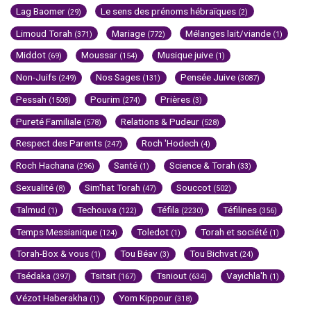
Lag Baomer
Le sens des prénoms hébraïques
(29)
(2)
Limoud Torah
Mariage
Mélanges lait/viande
(371)
(772)
(1)
Middot
Moussar
Musique juive
(69)
(154)
(1)
Non-Juifs
Nos Sages
Pensée Juive
(249)
(131)
(3087)
Pessah
Pourim
Prières
(1508)
(274)
(3)
Pureté Familiale
Relations & Pudeur
(578)
(528)
Respect des Parents
Roch 'Hodech
(247)
(4)
Roch Hachana
Santé
Science & Torah
(296)
(1)
(33)
Sexualité
Sim'hat Torah
Souccot
(8)
(47)
(502)
Talmud
Techouva
Téfila
Téfilines
(1)
(122)
(2230)
(356)
Temps Messianique
Toledot
Torah et société
(124)
(1)
(1)
Torah-Box & vous
Tou Béav
Tou Bichvat
(1)
(3)
(24)
Tsédaka
Tsitsit
Tsniout
Vayichla'h
(397)
(167)
(634)
(1)
Vézot Haberakha
Yom Kippour
(1)
(318)