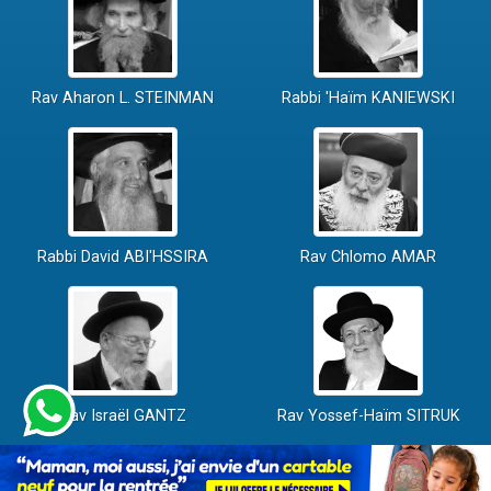
Rav Aharon L. STEINMAN
Rabbi 'Haïm KANIEWSKI
Rabbi David ABI'HSSIRA
Rav Chlomo AMAR
Rav Israël GANTZ
Rav Yossef-Haïm SITRUK