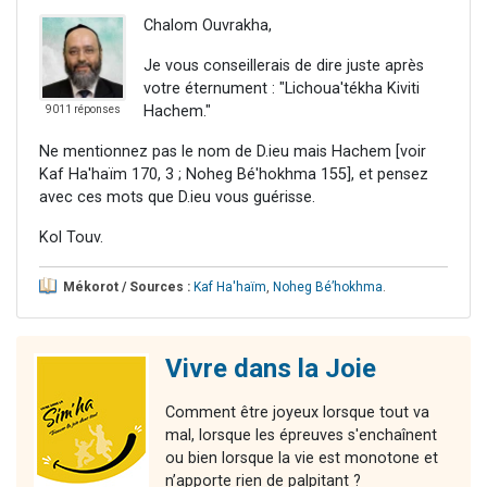
Chalom Ouvrakha,
Je vous conseillerais de dire juste après
votre éternument : "Lichoua'tékha Kiviti
Hachem."
9011 réponses
Ne mentionnez pas le nom de D.ieu mais Hachem [voir
Kaf Ha'haïm 170, 3 ; Noheg Bé'hokhma 155], et pensez
avec ces mots que D.ieu vous guérisse.
Kol Touv.
Mékorot / Sources :
Kaf Ha'haïm
,
Noheg Bé’hokhma
.
Vivre dans la Joie
Comment être joyeux lorsque tout va
mal, lorsque les épreuves s'enchaînent
ou bien lorsque la vie est monotone et
n’apporte rien de palpitant ?