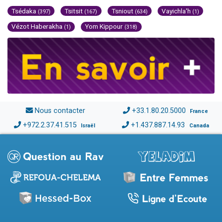
Tsédaka
Tsitsit
Tsniout
Vayichla'h
(397)
(167)
(634)
(1)
Vézot Haberakha
Yom Kippour
(1)
(318)
Nous contacter
+33.1.80.20.5000
France
+972.2.37.41.515
+1.437.887.14.93
Israël
Canada