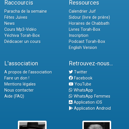
Raccourcis
Ressources
Paracha de la semaine
Calendrier Juif
Fêtes Juives
Sidour (livre de prière)
News
Horaires de Chabbath
Cours Mp3-Vidéo
Livres Torah-Box
Yéchiva Torah-Box
Inscription
Dédicacer un cours
Podcast Torah-Box
English Version
L'association
Retrouvez-nous...
A propos de l'association
Twitter
Faire un don !
Facebook
Mentions légales
YouTube
Nous contacter
WhatsApp
Aide (FAQ)
WhatsApp Femmes
Application iOS
Application Android