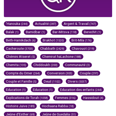
'Hanouka
Actualité
Argent & Travail
(244)
(287)
(747)
Balak
Bamidbar
Bar-Mitsva
Berechit
(1)
(1)
(118)
(1)
Beth-Hamikdach
Brakhot
Brit-Mila
(6)
(1520)
(176)
Cacheroute
Chabbath
Chavouot
(3703)
(2429)
(219)
Chémini Atseret
Chemirat haLachone
(5)
(188)
Chemita
Chiddoukh
Communauté
(135)
(200)
(3)
Compte du Omer
Conversion
Couple
(264)
(303)
(297)
Couple et Famille
Deuil
Divers
(5)
(1102)
(5037)
Education
Education
Education des enfants
(1)
(1)
(244)
Explications de Torah
Femmes
Hassidout
(1058)
(316)
(4)
Histoire Juive
Hochaana Rabba
(189)
(18)
Jeûne d'Esther
Jeûne de Guedalia
(69)
(51)