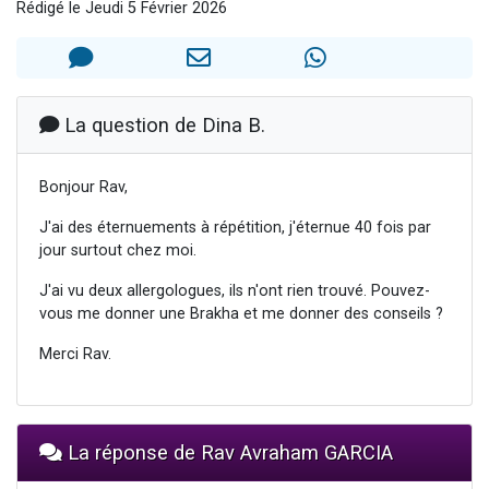
Rédigé le Jeudi 5 Février 2026
Il reste 49 places pour étudier en groupe sur Zoom
3 personnes viennent de nous rejoindre sur WhatsApp
2 personnes viennent de nous rejoindre sur WhatsApp
2 nouvelles musiques dans Torah-Box Music
La question de Dina B.
6 personnes viennent de nous rejoindre sur WhatsApp
Bonjour Rav,
J'ai des éternuements à répétition, j'éternue 40 fois par
jour surtout chez moi.
J'ai vu deux allergologues, ils n'ont rien trouvé. Pouvez-
vous me donner une Brakha et me donner des conseils ?
Merci Rav.
La réponse de Rav Avraham GARCIA