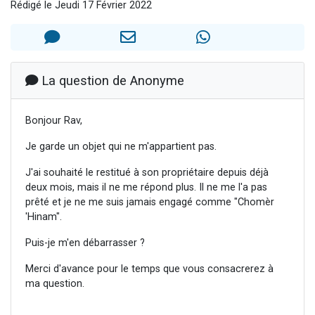
Rédigé le Jeudi 17 Février 2022
4 personnes viennent de nous rejoindre sur WhatsApp
3 personnes viennent de nous rejoindre sur WhatsApp
3 personnes viennent de faire un don pour 5 jours de vacances aux Orphelins
Odaya vient de donner son Maasser
La question de Anonyme
2 personnes viennent de faire un don pour Tsédaka : pauvres d'Israel
Bonjour Rav,
Je garde un objet qui ne m'appartient pas.
J'ai souhaité le restitué à son propriétaire depuis déjà
deux mois, mais il ne me répond plus. Il ne me l'a pas
prêté et je ne me suis jamais engagé comme "Chomèr
'Hinam".
Puis-je m'en débarrasser ?
Merci d'avance pour le temps que vous consacrerez à
ma question.