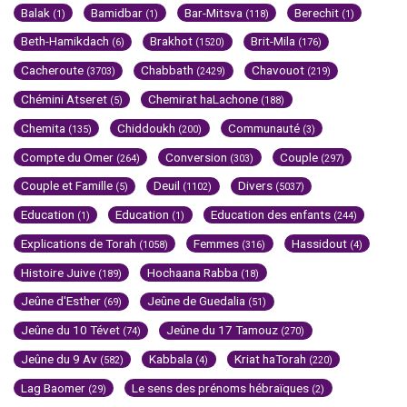
Balak
Bamidbar
Bar-Mitsva
Berechit
(1)
(1)
(118)
(1)
Beth-Hamikdach
Brakhot
Brit-Mila
(6)
(1520)
(176)
Cacheroute
Chabbath
Chavouot
(3703)
(2429)
(219)
Chémini Atseret
Chemirat haLachone
(5)
(188)
Chemita
Chiddoukh
Communauté
(135)
(200)
(3)
Compte du Omer
Conversion
Couple
(264)
(303)
(297)
Couple et Famille
Deuil
Divers
(5)
(1102)
(5037)
Education
Education
Education des enfants
(1)
(1)
(244)
Explications de Torah
Femmes
Hassidout
(1058)
(316)
(4)
Histoire Juive
Hochaana Rabba
(189)
(18)
Jeûne d'Esther
Jeûne de Guedalia
(69)
(51)
Jeûne du 10 Tévet
Jeûne du 17 Tamouz
(74)
(270)
Jeûne du 9 Av
Kabbala
Kriat haTorah
(582)
(4)
(220)
Lag Baomer
Le sens des prénoms hébraïques
(29)
(2)