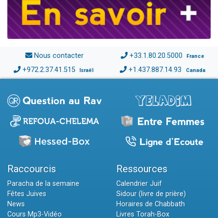
Nous contacter
+33.1.80.20.5000
France
+972.2.37.41.515
+1.437.887.14.93
Israël
Canada
Raccourcis
Ressources
Paracha de la semaine
Calendrier Juif
Fêtes Juives
Sidour (livre de prière)
News
Horaires de Chabbath
Cours Mp3-Vidéo
Livres Torah-Box