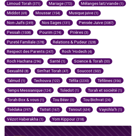
Limoud Torah
Mariage
Mélanges lait/viande
(371)
(772)
(1)
Middot
Moussar
Musique juive
(69)
(154)
(1)
Non-Juifs
Nos Sages
Pensée Juive
(249)
(131)
(3087)
Pessah
Pourim
Prières
(1508)
(274)
(3)
Pureté Familiale
Relations & Pudeur
(578)
(528)
Respect des Parents
Roch 'Hodech
(247)
(4)
Roch Hachana
Santé
Science & Torah
(296)
(1)
(33)
Sexualité
Sim'hat Torah
Souccot
(8)
(47)
(502)
Talmud
Techouva
Téfila
Téfilines
(1)
(122)
(2230)
(356)
Temps Messianique
Toledot
Torah et société
(124)
(1)
(1)
Torah-Box & vous
Tou Béav
Tou Bichvat
(1)
(3)
(24)
Tsédaka
Tsitsit
Tsniout
Vayichla'h
(397)
(167)
(634)
(1)
Vézot Haberakha
Yom Kippour
(1)
(318)