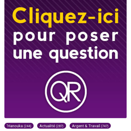
'Hanouka
Actualité
Argent & Travail
(244)
(287)
(747)