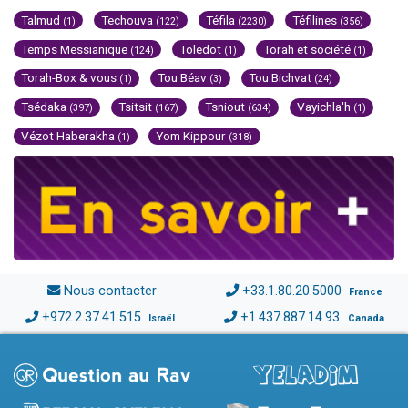
Talmud
Techouva
Téfila
Téfilines
(1)
(122)
(2230)
(356)
Temps Messianique
Toledot
Torah et société
(124)
(1)
(1)
Torah-Box & vous
Tou Béav
Tou Bichvat
(1)
(3)
(24)
Tsédaka
Tsitsit
Tsniout
Vayichla'h
(397)
(167)
(634)
(1)
Vézot Haberakha
Yom Kippour
(1)
(318)
Nous contacter
+33.1.80.20.5000
France
+972.2.37.41.515
+1.437.887.14.93
Israël
Canada