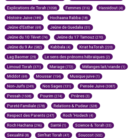
Explications de Torah
Femmes
Hassidout
(1058)
(316)
(4)
Histoire Juive
Hochaana Rabba
(189)
(18)
Jeûne d'Esther
Jeûne de Guedalia
(69)
(51)
Jeûne du 10 Tévet
Jeûne du 17 Tamouz
(74)
(270)
Jeûne du 9 Av
Kabbala
Kriat haTorah
(582)
(4)
(220)
Lag Baomer
Le sens des prénoms hébraïques
(29)
(2)
Limoud Torah
Mariage
Mélanges lait/viande
(371)
(772)
(1)
Middot
Moussar
Musique juive
(69)
(154)
(1)
Non-Juifs
Nos Sages
Pensée Juive
(249)
(131)
(3087)
Pessah
Pourim
Prières
(1508)
(274)
(3)
Pureté Familiale
Relations & Pudeur
(578)
(528)
Respect des Parents
Roch 'Hodech
(247)
(4)
Roch Hachana
Santé
Science & Torah
(296)
(1)
(33)
Sexualité
Sim'hat Torah
Souccot
(8)
(47)
(502)