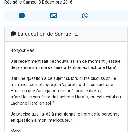
Rédigé le Samedi 3 Décembre 2016
13 personnes viennent de demander une bénédiction
30 personnes viennent de faire un don pour Sauvez la jambe de Yohan
Il reste 49 places pour étudier en groupe sur Zoom
12 nouvelles musiques dans Torah-Box Music
La question de Samuel E.
29 personnes viennent de demander une bénédiction
Bonjour Rav,
J'ai récemment fait Téchouva, et, en ce moment, j'essaie
de prendre sur moi de faire attention au Lachone Hara'.
J'ai une question à ce sujet : si, lors d'une discussion, je
me rends compte que je m'apprête à dire du Lachone
Hara' ou que j'ai déjà commencé, puis je dire « je
m'arrête, je vais faire du Lachone Hara' », ou cela est-il du
Lachone Hara' en soi ?
Je précise que j'ai déjà mentionné le nom de la personne
en question à mon interlocuteur.
Merci.