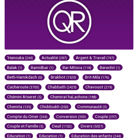
'Hanouka
Actualité
Argent & Travail
(244)
(287)
(747)
Balak
Bamidbar
Bar-Mitsva
Berechit
(1)
(1)
(118)
(1)
Beth-Hamikdach
Brakhot
Brit-Mila
(6)
(1520)
(176)
Cacheroute
Chabbath
Chavouot
(3703)
(2429)
(219)
Chémini Atseret
Chemirat haLachone
(5)
(188)
Chemita
Chiddoukh
Communauté
(135)
(200)
(3)
Compte du Omer
Conversion
Couple
(264)
(303)
(297)
Couple et Famille
Deuil
Divers
(5)
(1102)
(5037)
Education
Education
Education des enfants
(1)
(1)
(244)