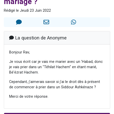
mariage ?
13 personnes viennent de demander une bénédiction
Rédigé le Jeudi 23 Juin 2022
30 personnes viennent de faire un don pour Sauvez la jambe de Yohan
Il reste 49 places pour étudier en groupe sur Zoom
12 nouvelles musiques dans Torah-Box Music
29 personnes viennent de demander une bénédiction
La question de Anonyme
Bonjour Rav,
Je vous écrit car je vais me marier avec un 'Habad, donc
je vais prier dans un "Téhilat Hachem" en étant marié,
Bé'ézrat Hachem.
Cependant, j’aimerais savoir si j’ai le droit dès à présent
de commencer à prier dans un Siddour Ashkénaze ?
Merci de votre réponse.