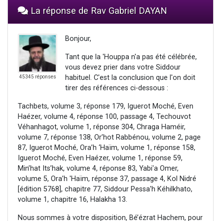
La réponse de Rav Gabriel DAYAN
Bonjour,
Tant que la 'Houppa n'a pas été célébrée,
vous devez prier dans votre Siddour
habituel. C'est la conclusion que l'on doit
45345 réponses
tirer des références ci-dessous :
Tachbets, volume 3, réponse 179, Iguerot Moché, Even
Haézer, volume 4, réponse 100, passage 4, Techouvot
Véhanhagot, volume 1, réponse 304, Chraga Haméir,
volume 7, réponse 138, Or’hot Rabbénou, volume 2, page
87, Iguerot Moché, Ora’h ‘Haïm, volume 1, réponse 158,
Iguerot Moché, Even Haézer, volume 1, réponse 59,
Min’hat Its’hak, volume 4, réponse 83, Yabi'a Omer,
volume 5, Ora’h 'Haïm, réponse 37, passage 4, Kol Nidré
[édition 5768], chapitre 77, Siddour Pessa'h Kéhilkhato,
volume 1, chapitre 16, Halakha 13.
Nous sommes à votre disposition, Bé’ézrat Hachem, pour