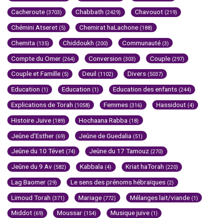
Cacheroute
Chabbath
Chavouot
(3703)
(2429)
(219)
Chémini Atseret
Chemirat haLachone
(5)
(188)
Chemita
Chiddoukh
Communauté
(135)
(200)
(3)
Compte du Omer
Conversion
Couple
(264)
(303)
(297)
Couple et Famille
Deuil
Divers
(5)
(1102)
(5037)
Education
Education
Education des enfants
(1)
(1)
(244)
Explications de Torah
Femmes
Hassidout
(1058)
(316)
(4)
Histoire Juive
Hochaana Rabba
(189)
(18)
Jeûne d'Esther
Jeûne de Guedalia
(69)
(51)
Jeûne du 10 Tévet
Jeûne du 17 Tamouz
(74)
(270)
Jeûne du 9 Av
Kabbala
Kriat haTorah
(582)
(4)
(220)
Lag Baomer
Le sens des prénoms hébraïques
(29)
(2)
Limoud Torah
Mariage
Mélanges lait/viande
(371)
(772)
(1)
Middot
Moussar
Musique juive
(69)
(154)
(1)