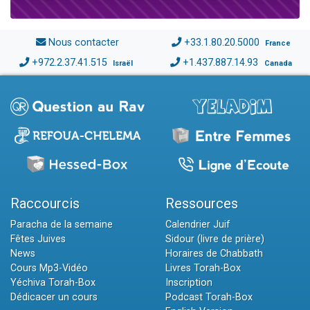
Nous contacter
+33.1.80.20.5000
France
+972.2.37.41.515
+1.437.887.14.93
Israël
Canada
Raccourcis
Ressources
Paracha de la semaine
Calendrier Juif
Fêtes Juives
Sidour (livre de prière)
News
Horaires de Chabbath
Cours Mp3-Vidéo
Livres Torah-Box
Yéchiva Torah-Box
Inscription
Dédicacer un cours
Podcast Torah-Box