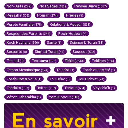
Non-Juifs
Nos Sages
Pensée Juive
(249)
(131)
(3087)
Pessah
Pourim
Prières
(1508)
(274)
(3)
Pureté Familiale
Relations & Pudeur
(578)
(528)
Respect des Parents
Roch 'Hodech
(247)
(4)
Roch Hachana
Santé
Science & Torah
(296)
(1)
(33)
Sexualité
Sim'hat Torah
Souccot
(8)
(47)
(502)
Talmud
Techouva
Téfila
Téfilines
(1)
(122)
(2230)
(356)
Temps Messianique
Toledot
Torah et société
(124)
(1)
(1)
Torah-Box & vous
Tou Béav
Tou Bichvat
(1)
(3)
(24)
Tsédaka
Tsitsit
Tsniout
Vayichla'h
(397)
(167)
(634)
(1)
Vézot Haberakha
Yom Kippour
(1)
(318)