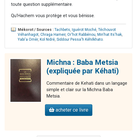
toute question supplémentaire.
Qu’Hachem vous protège et vous bénisse.
Mékorot / Sources :
Tachbets
,
Iguérot Moché
,
Téchouvot
Véhanhagot
,
Chraga Hameir
,
Or'hot Rabbénou
,
Min'hat Its'hak
,
Yabi'a Omèr
,
Kol Nidré
,
Siddour Pessa'h Kéhilkhato
.
Michna : Baba Metsia
(expliquée par Kéhati)
Commentaire de Kehati dans un langage
simple et clair sur la Michna Baba
Metsia.
acheter ce livre