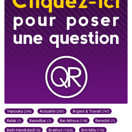
'Hanouka
Actualité
Argent & Travail
(244)
(287)
(747)
Balak
Bamidbar
Bar-Mitsva
Berechit
(1)
(1)
(118)
(1)
Beth-Hamikdach
Brakhot
Brit-Mila
(6)
(1520)
(176)