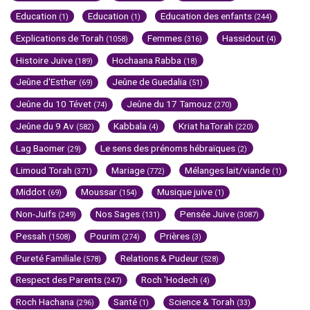
Education
Education
Education des enfants
(1)
(1)
(244)
Explications de Torah
Femmes
Hassidout
(1058)
(316)
(4)
Histoire Juive
Hochaana Rabba
(189)
(18)
Jeûne d'Esther
Jeûne de Guedalia
(69)
(51)
Jeûne du 10 Tévet
Jeûne du 17 Tamouz
(74)
(270)
Jeûne du 9 Av
Kabbala
Kriat haTorah
(582)
(4)
(220)
Lag Baomer
Le sens des prénoms hébraïques
(29)
(2)
Limoud Torah
Mariage
Mélanges lait/viande
(371)
(772)
(1)
Middot
Moussar
Musique juive
(69)
(154)
(1)
Non-Juifs
Nos Sages
Pensée Juive
(249)
(131)
(3087)
Pessah
Pourim
Prières
(1508)
(274)
(3)
Pureté Familiale
Relations & Pudeur
(578)
(528)
Respect des Parents
Roch 'Hodech
(247)
(4)
Roch Hachana
Santé
Science & Torah
(296)
(1)
(33)