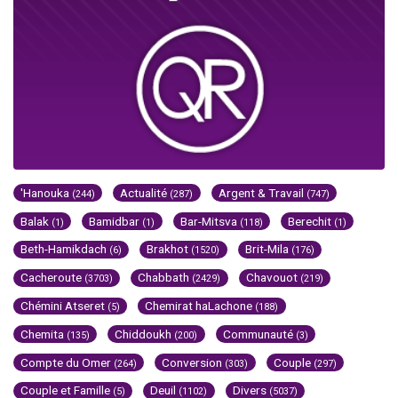
'Hanouka
Actualité
Argent & Travail
(244)
(287)
(747)
Balak
Bamidbar
Bar-Mitsva
Berechit
(1)
(1)
(118)
(1)
Beth-Hamikdach
Brakhot
Brit-Mila
(6)
(1520)
(176)
Cacheroute
Chabbath
Chavouot
(3703)
(2429)
(219)
Chémini Atseret
Chemirat haLachone
(5)
(188)
Chemita
Chiddoukh
Communauté
(135)
(200)
(3)
Compte du Omer
Conversion
Couple
(264)
(303)
(297)
Couple et Famille
Deuil
Divers
(5)
(1102)
(5037)