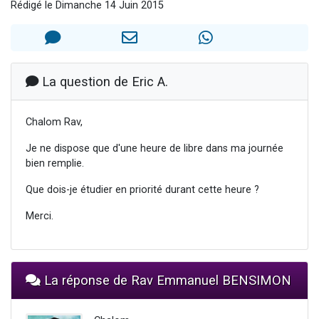
Rédigé le Dimanche 14 Juin 2015
13 personnes viennent de demander une bénédiction
30 personnes viennent de faire un don pour Sauvez la jambe de Yohan
Il reste 49 places pour étudier en groupe sur Zoom
12 nouvelles musiques dans Torah-Box Music
La question de Eric A.
29 personnes viennent de demander une bénédiction
Chalom Rav,
Je ne dispose que d'une heure de libre dans ma journée
bien remplie.
Que dois-je étudier en priorité durant cette heure ?
Merci.
La réponse de Rav Emmanuel BENSIMON