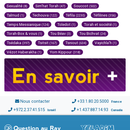
Sexualité
Sim'hat Torah
Souccot
(8)
(47)
(502)
Talmud
Techouva
Téfila
Téfilines
(1)
(122)
(2230)
(356)
Temps Messianique
Toledot
Torah et société
(124)
(1)
(1)
Torah-Box & vous
Tou Béav
Tou Bichvat
(1)
(3)
(24)
Tsédaka
Tsitsit
Tsniout
Vayichla'h
(397)
(167)
(634)
(1)
Vézot Haberakha
Yom Kippour
(1)
(318)
Nous contacter
+33.1.80.20.5000
France
+972.2.37.41.515
+1.437.887.14.93
Israël
Canada