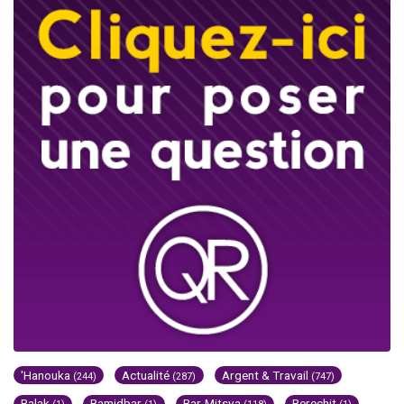
'Hanouka
Actualité
Argent & Travail
(244)
(287)
(747)
Balak
Bamidbar
Bar-Mitsva
Berechit