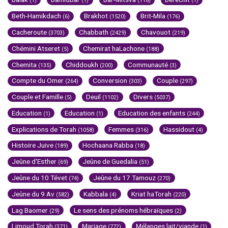
(1)
(1)
(118)
(1)
Beth-Hamikdach
Brakhot
Brit-Mila
(6)
(1520)
(176)
Cacheroute
Chabbath
Chavouot
(3703)
(2429)
(219)
Chémini Atseret
Chemirat haLachone
(5)
(188)
Chemita
Chiddoukh
Communauté
(135)
(200)
(3)
Compte du Omer
Conversion
Couple
(264)
(303)
(297)
Couple et Famille
Deuil
Divers
(5)
(1102)
(5037)
Education
Education
Education des enfants
(1)
(1)
(244)
Explications de Torah
Femmes
Hassidout
(1058)
(316)
(4)
Histoire Juive
Hochaana Rabba
(189)
(18)
Jeûne d'Esther
Jeûne de Guedalia
(69)
(51)
Jeûne du 10 Tévet
Jeûne du 17 Tamouz
(74)
(270)
Jeûne du 9 Av
Kabbala
Kriat haTorah
(582)
(4)
(220)
Lag Baomer
Le sens des prénoms hébraïques
(29)
(2)
Limoud Torah
Mariage
Mélanges lait/viande
(371)
(772)
(1)