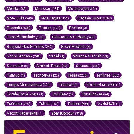
Middot
Moussar
Musique juive
(69)
(154)
(1)
Non-Juifs
Nos Sages
Pensée Juive
(249)
(131)
(3087)
Pessah
Pourim
Prières
(1508)
(274)
(3)
Pureté Familiale
Relations & Pudeur
(578)
(528)
Respect des Parents
Roch 'Hodech
(247)
(4)
Roch Hachana
Santé
Science & Torah
(296)
(1)
(33)
Sexualité
Sim'hat Torah
Souccot
(8)
(47)
(502)
Talmud
Techouva
Téfila
Téfilines
(1)
(122)
(2230)
(356)
Temps Messianique
Toledot
Torah et société
(124)
(1)
(1)
Torah-Box & vous
Tou Béav
Tou Bichvat
(1)
(3)
(24)
Tsédaka
Tsitsit
Tsniout
Vayichla'h
(397)
(167)
(634)
(1)
Vézot Haberakha
Yom Kippour
(1)
(318)