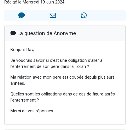
Rédigé le Mercredi 19 Juin 2024
Il reste 49 places pour étudier en groupe sur Zoom
12 nouvelles musiques dans Torah-Box Music
3 personnes viennent de nous rejoindre sur WhatsApp
2 personnes viennent de nous rejoindre sur WhatsApp
La question de Anonyme
2 personnes viennent de nous rejoindre sur WhatsApp
Bonjour Rav,
Je voudrais savoir si c'est une obligation d'aller à
l'enterrement de son père dans la Torah ?
Ma relation avec mon père est coupée depuis plusieurs
années.
Quelles sont les obligations dans ce cas de figure après
l'enterrement ?
Merci de vos réponses.