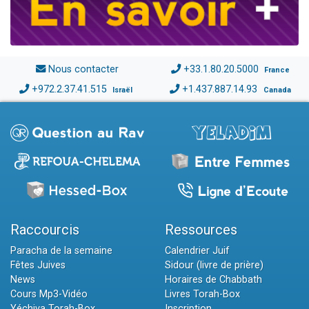
Nous contacter
+33.1.80.20.5000
France
+972.2.37.41.515
+1.437.887.14.93
Israël
Canada
Raccourcis
Ressources
Paracha de la semaine
Calendrier Juif
Fêtes Juives
Sidour (livre de prière)
News
Horaires de Chabbath
Cours Mp3-Vidéo
Livres Torah-Box
Yéchiva Torah-Box
Inscription