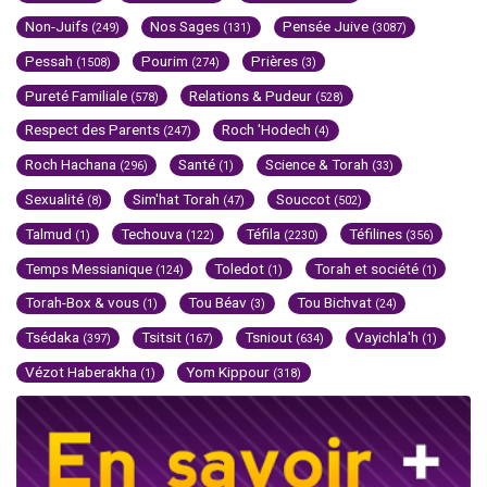
Non-Juifs
Nos Sages
Pensée Juive
(249)
(131)
(3087)
Pessah
Pourim
Prières
(1508)
(274)
(3)
Pureté Familiale
Relations & Pudeur
(578)
(528)
Respect des Parents
Roch 'Hodech
(247)
(4)
Roch Hachana
Santé
Science & Torah
(296)
(1)
(33)
Sexualité
Sim'hat Torah
Souccot
(8)
(47)
(502)
Talmud
Techouva
Téfila
Téfilines
(1)
(122)
(2230)
(356)
Temps Messianique
Toledot
Torah et société
(124)
(1)
(1)
Torah-Box & vous
Tou Béav
Tou Bichvat
(1)
(3)
(24)
Tsédaka
Tsitsit
Tsniout
Vayichla'h
(397)
(167)
(634)
(1)
Vézot Haberakha
Yom Kippour
(1)
(318)