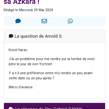
sa Azkara !
61 personnes viennent de demander une bénédiction
Rédigé le Mercredi 29 Mai 2024
Il reste 49 places pour étudier en groupe sur Zoom
Ariel vient de donner son Maasser
Nathaniel vient de donner son Maasser
4 personnes viennent de nous rejoindre sur WhatsApp
La question de Arnold S.
Kvod Harav,
J'ai un problème pour me rendre sur la tombe de mon
père le jour de son Yortzeit.
Y a-t-il une préférence entre m'y rendre un peu avant
cette date ou un peu après ?
Merci d'avance.