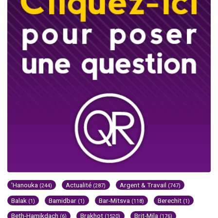
'Hanouka
Actualité
Argent & Travail
(244)
(287)
(747)
Balak
Bamidbar
Bar-Mitsva
Berechit
(1)
(1)
(118)
(1)
Beth-Hamikdach
Brakhot
Brit-Mila
(6)
(1520)
(176)