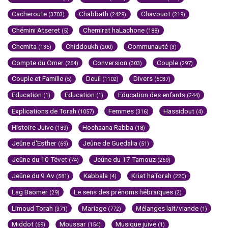
Cacheroute
Chabbath
Chavouot
(3703)
(2429)
(219)
Chémini Atseret
Chemirat haLachone
(5)
(188)
Chemita
Chiddoukh
Communauté
(135)
(200)
(3)
Compte du Omer
Conversion
Couple
(264)
(303)
(297)
Couple et Famille
Deuil
Divers
(5)
(1102)
(5037)
Education
Education
Education des enfants
(1)
(1)
(244)
Explications de Torah
Femmes
Hassidout
(1057)
(316)
(4)
Histoire Juive
Hochaana Rabba
(189)
(18)
Jeûne d'Esther
Jeûne de Guedalia
(69)
(51)
Jeûne du 10 Tévet
Jeûne du 17 Tamouz
(74)
(269)
Jeûne du 9 Av
Kabbala
Kriat haTorah
(581)
(4)
(220)
Lag Baomer
Le sens des prénoms hébraïques
(29)
(2)
Limoud Torah
Mariage
Mélanges lait/viande
(371)
(772)
(1)
Middot
Moussar
Musique juive
(69)
(154)
(1)