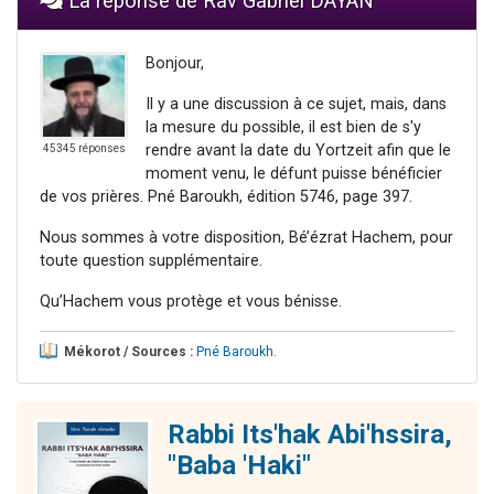
La réponse de Rav Gabriel DAYAN
Bonjour,
Il y a une discussion à ce sujet, mais, dans
la mesure du possible, il est bien de s'y
rendre avant la date du Yortzeit afin que le
45345 réponses
moment venu, le défunt puisse bénéficier
de vos prières. Pné Baroukh, édition 5746, page 397.
Nous sommes à votre disposition, Bé’ézrat Hachem, pour
toute question supplémentaire.
Qu’Hachem vous protège et vous bénisse.
Mékorot / Sources :
Pné Baroukh
.
Rabbi Its'hak Abi'hssira,
"Baba 'Haki"