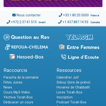
Nous contacter
+33.1.80.20.5000
France
+972.2.37.41.515
+1.437.887.14.93
Israël
Canada
Raccourcis
Ressources
Paracha de la semaine
Calendrier Juif
Fêtes Juives
Sidour (livre de prière)
News
Horaires de Chabbath
Cours Mp3-Vidéo
Livres Torah-Box
Yéchiva Torah-Box
Inscription
Dédicacer un cours
Podcast Torah-Box