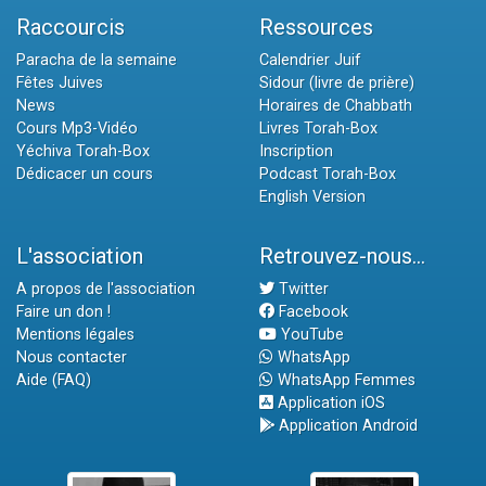
Raccourcis
Ressources
Paracha de la semaine
Calendrier Juif
Fêtes Juives
Sidour (livre de prière)
News
Horaires de Chabbath
Cours Mp3-Vidéo
Livres Torah-Box
Yéchiva Torah-Box
Inscription
Dédicacer un cours
Podcast Torah-Box
English Version
L'association
Retrouvez-nous...
A propos de l'association
Twitter
Faire un don !
Facebook
Mentions légales
YouTube
Nous contacter
WhatsApp
Aide (FAQ)
WhatsApp Femmes
Application iOS
Application Android