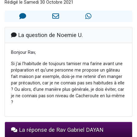
Rédigé le Samedi 30 Octobre 2021
13 personnes viennent de demander une bénédiction
30 personnes viennent de faire un don pour Sauvez la jambe de Yohan
Il reste 49 places pour étudier en groupe sur Zoom
12 nouvelles musiques dans Torah-Box Music
La question de Noemie U.
29 personnes viennent de demander une bénédiction
Bonjour Rav,
Si j’ai l’habitude de toujours tamiser ma farine avant une
préparation et qu’une personne me propose un gâteau
fait maison par exemple, dois-je me retenir d’en manger
par précaution, car je ne connais pas ses habitudes à elle
? Ou alors, d'une manière plus générale, je dois éviter, car
je ne connais pas son niveau de Cacheroute en lui-même
?
La réponse de Rav Gabriel DAYAN