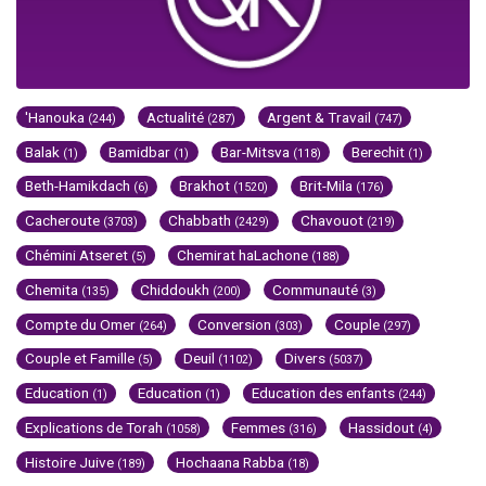
'Hanouka
Actualité
Argent & Travail
(244)
(287)
(747)
Balak
Bamidbar
Bar-Mitsva
Berechit
(1)
(1)
(118)
(1)
Beth-Hamikdach
Brakhot
Brit-Mila
(6)
(1520)
(176)
Cacheroute
Chabbath
Chavouot
(3703)
(2429)
(219)
Chémini Atseret
Chemirat haLachone
(5)
(188)
Chemita
Chiddoukh
Communauté
(135)
(200)
(3)
Compte du Omer
Conversion
Couple
(264)
(303)
(297)
Couple et Famille
Deuil
Divers
(5)
(1102)
(5037)
Education
Education
Education des enfants
(1)
(1)
(244)
Explications de Torah
Femmes
Hassidout
(1058)
(316)
(4)
Histoire Juive
Hochaana Rabba
(189)
(18)