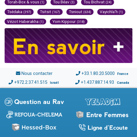
Torah-Box & vous
Tou Béav
Tou Bichvat
(1)
(3)
(24)
Tsédaka
Tsitsit
Tsniout
Vayichla'h
(397)
(167)
(634)
(1)
Vézot Haberakha
Yom Kippour
(1)
(318)
Nous contacter
+33.1.80.20.5000
France
+972.2.37.41.515
+1.437.887.14.93
Israël
Canada