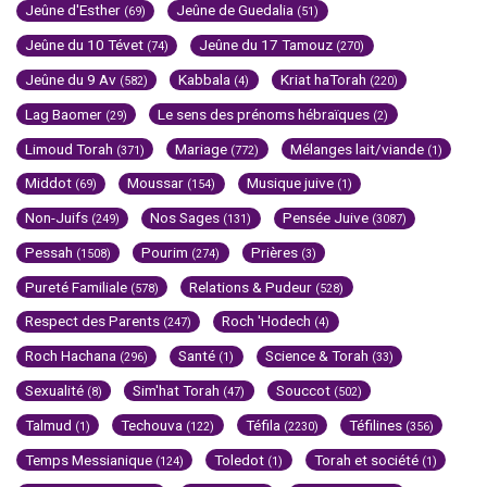
Jeûne d'Esther
Jeûne de Guedalia
(69)
(51)
Jeûne du 10 Tévet
Jeûne du 17 Tamouz
(74)
(270)
Jeûne du 9 Av
Kabbala
Kriat haTorah
(582)
(4)
(220)
Lag Baomer
Le sens des prénoms hébraïques
(29)
(2)
Limoud Torah
Mariage
Mélanges lait/viande
(371)
(772)
(1)
Middot
Moussar
Musique juive
(69)
(154)
(1)
Non-Juifs
Nos Sages
Pensée Juive
(249)
(131)
(3087)
Pessah
Pourim
Prières
(1508)
(274)
(3)
Pureté Familiale
Relations & Pudeur
(578)
(528)
Respect des Parents
Roch 'Hodech
(247)
(4)
Roch Hachana
Santé
Science & Torah
(296)
(1)
(33)
Sexualité
Sim'hat Torah
Souccot
(8)
(47)
(502)
Talmud
Techouva
Téfila
Téfilines
(1)
(122)
(2230)
(356)
Temps Messianique
Toledot
Torah et société
(124)
(1)
(1)