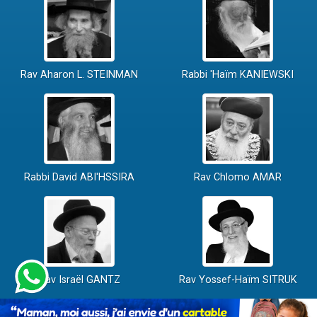
Rav Aharon L. STEINMAN
Rabbi 'Haïm KANIEWSKI
Rabbi David ABI'HSSIRA
Rav Chlomo AMAR
Rav Israël GANTZ
Rav Yossef-Haïm SITRUK