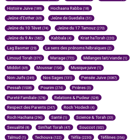
Histoire Juive
Hochaana Rabba
(189)
(18)
Jeûne d'Esther
Jeûne de Guedalia
(69)
(51)
Jeûne du 10 Tévet
Jeûne du 17 Tamouz
(74)
(270)
Jeûne du 9 Av
Kabbala
Kriat haTorah
(582)
(4)
(220)
Lag Baomer
Le sens des prénoms hébraïques
(29)
(2)
Limoud Torah
Mariage
Mélanges lait/viande
(371)
(772)
(1)
Middot
Moussar
Musique juive
(69)
(154)
(1)
Non-Juifs
Nos Sages
Pensée Juive
(249)
(131)
(3087)
Pessah
Pourim
Prières
(1508)
(274)
(3)
Pureté Familiale
Relations & Pudeur
(578)
(528)
Respect des Parents
Roch 'Hodech
(247)
(4)
Roch Hachana
Santé
Science & Torah
(296)
(1)
(33)
Sexualité
Sim'hat Torah
Souccot
(8)
(47)
(502)
Talmud
Techouva
Téfila
Téfilines
(1)
(122)
(2230)
(356)