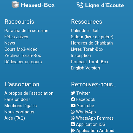
Raccourcis
Ressources
Paracha de la semaine
Calendrier Juif
Fêtes Juives
Sidour (livre de prière)
News
Horaires de Chabbath
Cours Mp3-Vidéo
Livres Torah-Box
Yéchiva Torah-Box
Inscription
Dédicacer un cours
Podcast Torah-Box
English Version
L'association
Retrouvez-nous...
A propos de l'association
Twitter
Faire un don !
Facebook
Mentions légales
YouTube
Nous contacter
WhatsApp
Aide (FAQ)
WhatsApp Femmes
Application iOS
Application Android