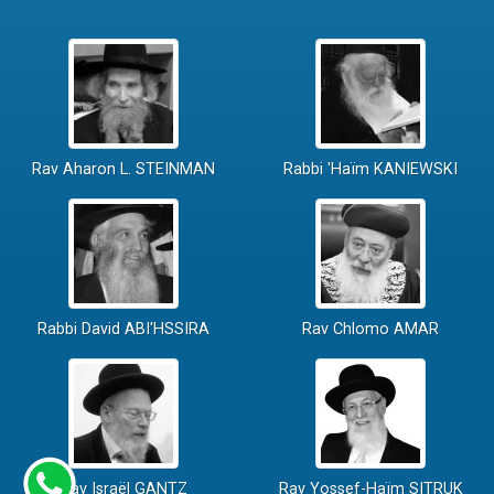
Rav Aharon L. STEINMAN
Rabbi 'Haïm KANIEWSKI
Rabbi David ABI'HSSIRA
Rav Chlomo AMAR
Rav Israël GANTZ
Rav Yossef-Haïm SITRUK