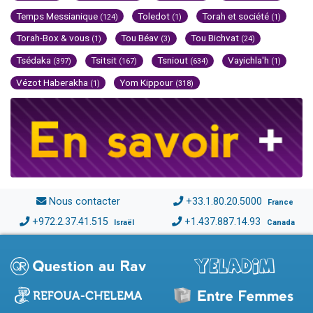
Temps Messianique
Toledot
Torah et société
(124)
(1)
(1)
Torah-Box & vous
Tou Béav
Tou Bichvat
(1)
(3)
(24)
Tsédaka
Tsitsit
Tsniout
Vayichla'h
(397)
(167)
(634)
(1)
Vézot Haberakha
Yom Kippour
(1)
(318)
Nous contacter
+33.1.80.20.5000
France
+972.2.37.41.515
+1.437.887.14.93
Israël
Canada