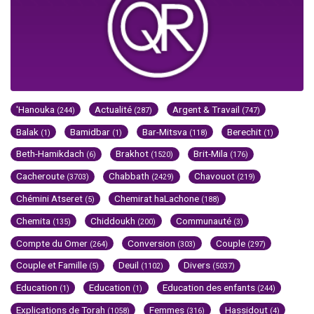
'Hanouka
Actualité
Argent & Travail
(244)
(287)
(747)
Balak
Bamidbar
Bar-Mitsva
Berechit
(1)
(1)
(118)
(1)
Beth-Hamikdach
Brakhot
Brit-Mila
(6)
(1520)
(176)
Cacheroute
Chabbath
Chavouot
(3703)
(2429)
(219)
Chémini Atseret
Chemirat haLachone
(5)
(188)
Chemita
Chiddoukh
Communauté
(135)
(200)
(3)
Compte du Omer
Conversion
Couple
(264)
(303)
(297)
Couple et Famille
Deuil
Divers
(5)
(1102)
(5037)
Education
Education
Education des enfants
(1)
(1)
(244)
Explications de Torah
Femmes
Hassidout
(1058)
(316)
(4)