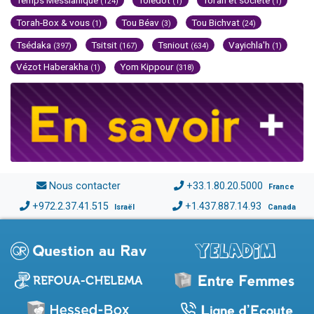
Temps Messianique
Toledot
Torah et société
(124)
(1)
(1)
Torah-Box & vous
Tou Béav
Tou Bichvat
(1)
(3)
(24)
Tsédaka
Tsitsit
Tsniout
Vayichla'h
(397)
(167)
(634)
(1)
Vézot Haberakha
Yom Kippour
(1)
(318)
Nous contacter
+33.1.80.20.5000
France
+972.2.37.41.515
+1.437.887.14.93
Israël
Canada