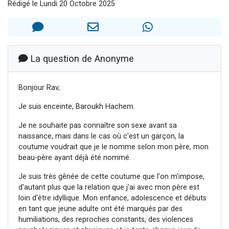
Rédigé le Lundi 20 Octobre 2025
Nouvelle émission radio : Visions de grandeur n°104 : Le Chabbath et le Birkat Hamazone à travers le temps
61 personnes viennent de demander une bénédiction
Ariel vient de donner son Maasser
Il reste 49 places pour étudier en groupe sur Zoom
La question de Anonyme
Eva vient de donner son Maasser
Bonjour Rav,
Je suis enceinte, Baroukh Hachem.
Je ne souhaite pas connaître son sexe avant sa
naissance, mais dans le cas où c'est un garçon, la
coutume voudrait que je le nomme selon mon père, mon
beau-père ayant déjà été nommé.
Je suis très gênée de cette coutume que l'on m'impose,
d'autant plus que la relation que j'ai avec mon père est
loin d'être idyllique. Mon enfance, adolescence et débuts
en tant que jeune adulte ont été marqués par des
humiliations, des reproches constants, des violences