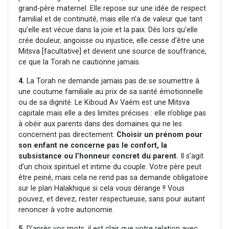
grand-père maternel. Elle repose sur une idée de respect
familial et de continuité, mais elle n’a de valeur que tant
qu’elle est vécue dans la joie et la paix. Dès lors qu’elle
crée douleur, angoisse ou injustice, elle cesse d’être une
Mitsva [facultative] et devient une source de souffrance,
ce que la Torah ne cautionne jamais.
4.
La Torah ne demande jamais pas de se soumettre à
une coutume familiale au prix de sa santé émotionnelle
ou de sa dignité. Le Kiboud Av Vaèm est une Mitsva
capitale mais elle a des limites précises : elle n’oblige pas
à obéir aux parents dans des domaines qui ne les
concernent pas directement.
Choisir un prénom pour
son enfant ne concerne pas le confort, la
subsistance ou l’honneur concret du parent.
Il s’agit
d’un choix spirituel et intime du couple. Votre père peut
être peiné, mais cela ne rend pas sa demande obligatoire
sur le plan Halakhique si cela vous dérange !! Vous
pouvez, et devez, rester respectueuse, sans pour autant
renoncer à votre autonomie.
5.
D’après vos mots, il est clair que votre relation avec