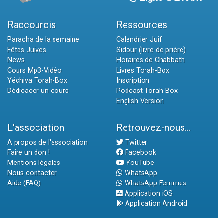
Raccourcis
Ressources
Paracha de la semaine
Calendrier Juif
Fêtes Juives
Sidour (livre de prière)
News
Horaires de Chabbath
Cours Mp3-Vidéo
Livres Torah-Box
Yéchiva Torah-Box
Inscription
Dédicacer un cours
Podcast Torah-Box
English Version
L'association
Retrouvez-nous...
A propos de l'association
Twitter
Faire un don !
Facebook
Mentions légales
YouTube
Nous contacter
WhatsApp
Aide (FAQ)
WhatsApp Femmes
Application iOS
Application Android