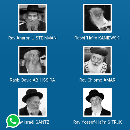
Rav Aharon L. STEINMAN
Rabbi 'Haïm KANIEWSKI
Rabbi David ABI'HSSIRA
Rav Chlomo AMAR
Rav Israël GANTZ
Rav Yossef-Haïm SITRUK