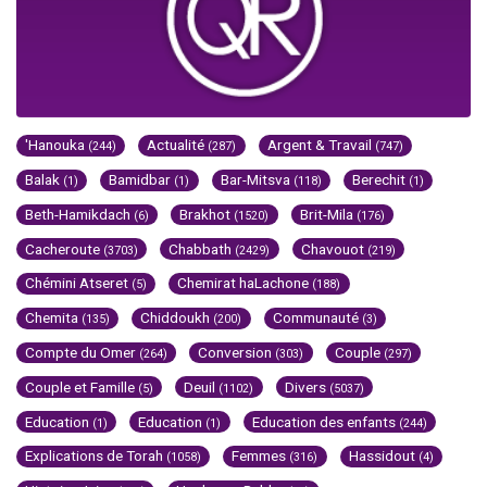
'Hanouka
Actualité
Argent & Travail
(244)
(287)
(747)
Balak
Bamidbar
Bar-Mitsva
Berechit
(1)
(1)
(118)
(1)
Beth-Hamikdach
Brakhot
Brit-Mila
(6)
(1520)
(176)
Cacheroute
Chabbath
Chavouot
(3703)
(2429)
(219)
Chémini Atseret
Chemirat haLachone
(5)
(188)
Chemita
Chiddoukh
Communauté
(135)
(200)
(3)
Compte du Omer
Conversion
Couple
(264)
(303)
(297)
Couple et Famille
Deuil
Divers
(5)
(1102)
(5037)
Education
Education
Education des enfants
(1)
(1)
(244)
Explications de Torah
Femmes
Hassidout
(1058)
(316)
(4)