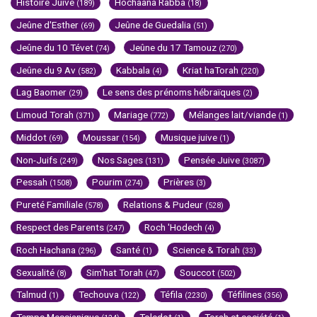
Histoire Juive
Hochaana Rabba
(189)
(18)
Jeûne d'Esther
Jeûne de Guedalia
(69)
(51)
Jeûne du 10 Tévet
Jeûne du 17 Tamouz
(74)
(270)
Jeûne du 9 Av
Kabbala
Kriat haTorah
(582)
(4)
(220)
Lag Baomer
Le sens des prénoms hébraïques
(29)
(2)
Limoud Torah
Mariage
Mélanges lait/viande
(371)
(772)
(1)
Middot
Moussar
Musique juive
(69)
(154)
(1)
Non-Juifs
Nos Sages
Pensée Juive
(249)
(131)
(3087)
Pessah
Pourim
Prières
(1508)
(274)
(3)
Pureté Familiale
Relations & Pudeur
(578)
(528)
Respect des Parents
Roch 'Hodech
(247)
(4)
Roch Hachana
Santé
Science & Torah
(296)
(1)
(33)
Sexualité
Sim'hat Torah
Souccot
(8)
(47)
(502)
Talmud
Techouva
Téfila
Téfilines
(1)
(122)
(2230)
(356)