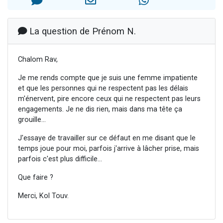
Nouvelle émission radio : Visions de grandeur n°104 : Le Chabbath et le Birkat Hamazone à travers le temps
61 personnes viennent de demander une bénédiction
La question de Prénom N.
Ariel vient de donner son Maasser
Il reste 49 places pour étudier en groupe sur Zoom
Chalom Rav,
Eva vient de donner son Maasser
Je me rends compte que je suis une femme impatiente
et que les personnes qui ne respectent pas les délais
m'énervent, pire encore ceux qui ne respectent pas leurs
engagements. Je ne dis rien, mais dans ma tête ça
grouille...
J'essaye de travailler sur ce défaut en me disant que le
temps joue pour moi, parfois j'arrive à lâcher prise, mais
parfois c'est plus difficile...
Que faire ?
Merci, Kol Touv.