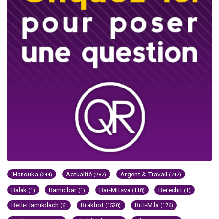
'Hanouka
Actualité
Argent & Travail
(244)
(287)
(747)
Balak
Bamidbar
Bar-Mitsva
Berechit
(1)
(1)
(118)
(1)
Beth-Hamikdach
Brakhot
Brit-Mila
(6)
(1520)
(176)