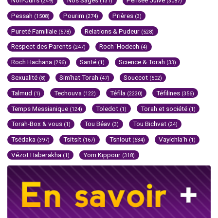
Non-Juifs
Nos Sages
Pensée Juive
(249)
(131)
(3087)
Pessah
Pourim
Prières
(1508)
(274)
(3)
Pureté Familiale
Relations & Pudeur
(578)
(528)
Respect des Parents
Roch 'Hodech
(247)
(4)
Roch Hachana
Santé
Science & Torah
(296)
(1)
(33)
Sexualité
Sim'hat Torah
Souccot
(8)
(47)
(502)
Talmud
Techouva
Téfila
Téfilines
(1)
(122)
(2230)
(356)
Temps Messianique
Toledot
Torah et société
(124)
(1)
(1)
Torah-Box & vous
Tou Béav
Tou Bichvat
(1)
(3)
(24)
Tsédaka
Tsitsit
Tsniout
Vayichla'h
(397)
(167)
(634)
(1)
Vézot Haberakha
Yom Kippour
(1)
(318)