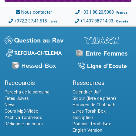
Nous contacter
+33.1.80.20.5000
France
+972.2.37.41.515
+1.437.887.14.93
Israël
Canada
Raccourcis
Ressources
Paracha de la semaine
Calendrier Juif
Fêtes Juives
Sidour (livre de prière)
News
Horaires de Chabbath
Cours Mp3-Vidéo
Livres Torah-Box
Yéchiva Torah-Box
Inscription
Dédicacer un cours
Podcast Torah-Box
English Version