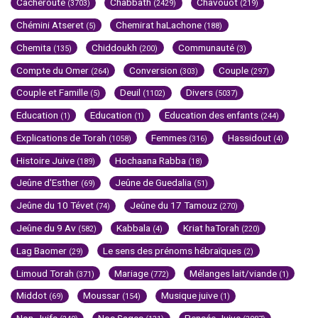
Cacheroute
Chabbath
Chavouot
(3703)
(2429)
(219)
Chémini Atseret
Chemirat haLachone
(5)
(188)
Chemita
Chiddoukh
Communauté
(135)
(200)
(3)
Compte du Omer
Conversion
Couple
(264)
(303)
(297)
Couple et Famille
Deuil
Divers
(5)
(1102)
(5037)
Education
Education
Education des enfants
(1)
(1)
(244)
Explications de Torah
Femmes
Hassidout
(1058)
(316)
(4)
Histoire Juive
Hochaana Rabba
(189)
(18)
Jeûne d'Esther
Jeûne de Guedalia
(69)
(51)
Jeûne du 10 Tévet
Jeûne du 17 Tamouz
(74)
(270)
Jeûne du 9 Av
Kabbala
Kriat haTorah
(582)
(4)
(220)
Lag Baomer
Le sens des prénoms hébraïques
(29)
(2)
Limoud Torah
Mariage
Mélanges lait/viande
(371)
(772)
(1)
Middot
Moussar
Musique juive
(69)
(154)
(1)