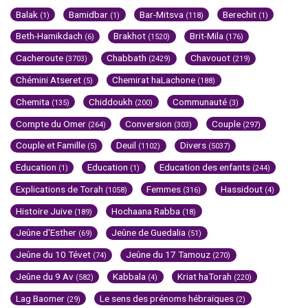
Balak
Bamidbar
Bar-Mitsva
Berechit
(1)
(1)
(118)
(1)
Beth-Hamikdach
Brakhot
Brit-Mila
(6)
(1520)
(176)
Cacheroute
Chabbath
Chavouot
(3703)
(2429)
(219)
Chémini Atseret
Chemirat haLachone
(5)
(188)
Chemita
Chiddoukh
Communauté
(135)
(200)
(3)
Compte du Omer
Conversion
Couple
(264)
(303)
(297)
Couple et Famille
Deuil
Divers
(5)
(1102)
(5037)
Education
Education
Education des enfants
(1)
(1)
(244)
Explications de Torah
Femmes
Hassidout
(1058)
(316)
(4)
Histoire Juive
Hochaana Rabba
(189)
(18)
Jeûne d'Esther
Jeûne de Guedalia
(69)
(51)
Jeûne du 10 Tévet
Jeûne du 17 Tamouz
(74)
(270)
Jeûne du 9 Av
Kabbala
Kriat haTorah
(582)
(4)
(220)
Lag Baomer
Le sens des prénoms hébraïques
(29)
(2)