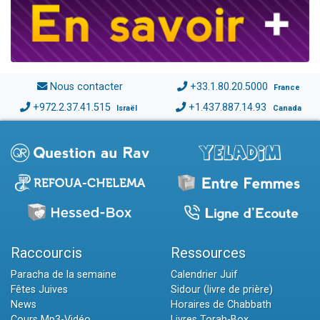
Nous contacter
+33.1.80.20.5000
France
+972.2.37.41.515
+1.437.887.14.93
Israël
Canada
Raccourcis
Ressources
Paracha de la semaine
Calendrier Juif
Fêtes Juives
Sidour (livre de prière)
News
Horaires de Chabbath
Cours Mp3-Vidéo
Livres Torah-Box