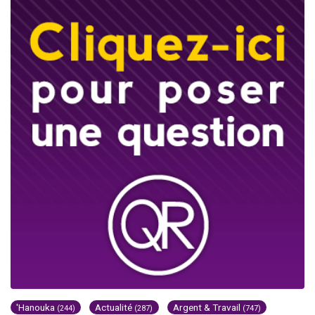
'Hanouka
Actualité
Argent & Travail
(244)
(287)
(747)