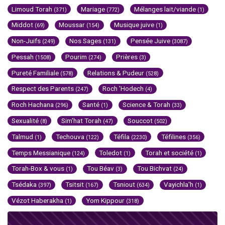
Limoud Torah
Mariage
Mélanges lait/viande
(371)
(772)
(1)
Middot
Moussar
Musique juive
(69)
(154)
(1)
Non-Juifs
Nos Sages
Pensée Juive
(249)
(131)
(3087)
Pessah
Pourim
Prières
(1508)
(274)
(3)
Pureté Familiale
Relations & Pudeur
(578)
(528)
Respect des Parents
Roch 'Hodech
(247)
(4)
Roch Hachana
Santé
Science & Torah
(296)
(1)
(33)
Sexualité
Sim'hat Torah
Souccot
(8)
(47)
(502)
Talmud
Techouva
Téfila
Téfilines
(1)
(122)
(2230)
(356)
Temps Messianique
Toledot
Torah et société
(124)
(1)
(1)
Torah-Box & vous
Tou Béav
Tou Bichvat
(1)
(3)
(24)
Tsédaka
Tsitsit
Tsniout
Vayichla'h
(397)
(167)
(634)
(1)
Vézot Haberakha
Yom Kippour
(1)
(318)