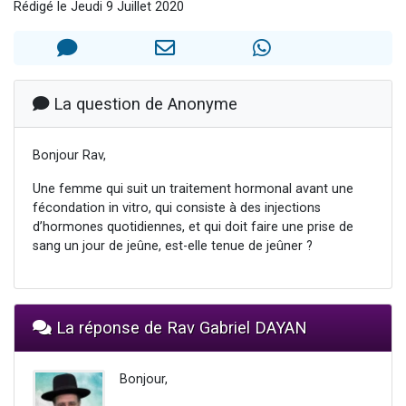
Rédigé le Jeudi 9 Juillet 2020
3 personnes viennent de nous rejoindre sur WhatsApp
2 nouvelles musiques dans Torah-Box Music
8 personnes viennent de faire un don pour Tsédaka : pauvres d'Israel
Nouvelle émission radio : Visions de grandeur n°104 : Le Chabbath et le Birkat Hamazone à travers le temps
La question de Anonyme
4 personnes viennent de nous rejoindre sur WhatsApp
Bonjour Rav,
Une femme qui suit un traitement hormonal avant une
fécondation in vitro, qui consiste à des injections
d’hormones quotidiennes, et qui doit faire une prise de
sang un jour de jeûne, est-elle tenue de jeûner ?
La réponse de Rav Gabriel DAYAN
Bonjour,