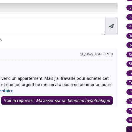
N
P
P
R
s
R
20/06/2019 - 11h10
S
S
T
.vend un appartement. Mais j'ai travaillé pour acheter cet
T
t que cet argent ne me servira pas à en acheter un autre.
entaire
T
Voir la réponse :
Ma'asser sur un bénéfice hypothétique
T
T
V