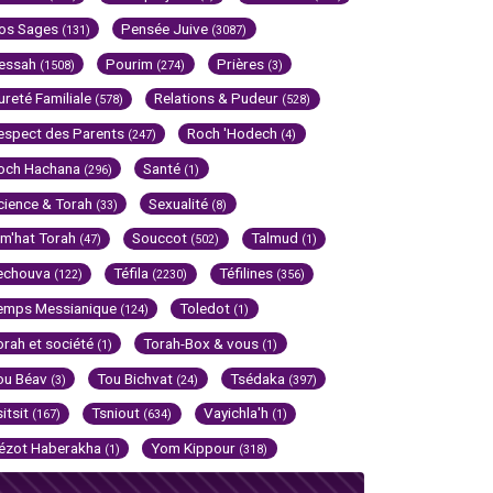
os Sages
Pensée Juive
(131)
(3087)
essah
Pourim
Prières
(1508)
(274)
(3)
ureté Familiale
Relations & Pudeur
(578)
(528)
espect des Parents
Roch 'Hodech
(247)
(4)
och Hachana
Santé
(296)
(1)
cience & Torah
Sexualité
(33)
(8)
im'hat Torah
Souccot
Talmud
(47)
(502)
(1)
echouva
Téfila
Téfilines
(122)
(2230)
(356)
emps Messianique
Toledot
(124)
(1)
orah et société
Torah-Box & vous
(1)
(1)
ou Béav
Tou Bichvat
Tsédaka
(3)
(24)
(397)
sitsit
Tsniout
Vayichla'h
(167)
(634)
(1)
ézot Haberakha
Yom Kippour
(1)
(318)