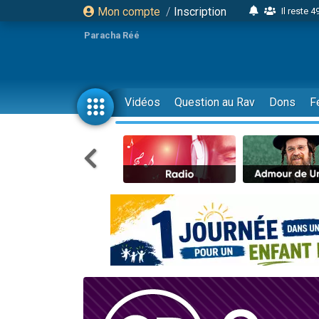
Mon compte
/
Inscription
Il reste 
16 person
Paracha Réé
2 personnes 
6 personnes 
4 personn
Vidéos
Question au Rav
Dons
F
2 personn
17 personnes
4 personnes 
Il reste 
Eva vient de
4 personnes 
3 personnes 
Odaya vient 
3 personn
2 personnes 