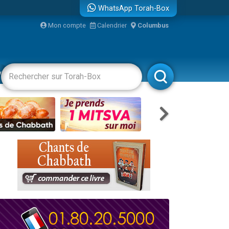
WhatsApp Torah-Box
bre
Mon compte
Calendrier
Columbus
...
vertissements
Livres
Rabbanim