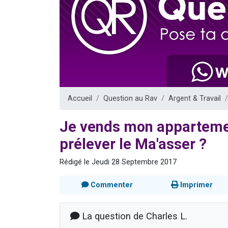
13 personnes
30 perso
Il reste 
12 nouve
29 personnes
Accueil
Question au Rav
Argent & Travail
Je vends mon appartemen
prélever le Ma'asser ?
Rédigé le Jeudi 28 Septembre 2017
Commenter
Imprimer
La question de Charles L.