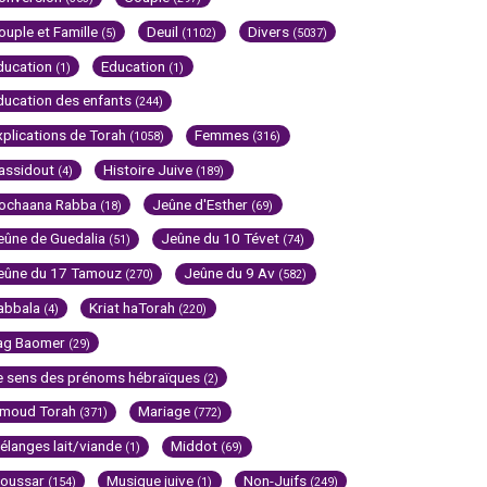
ouple et Famille
Deuil
Divers
(5)
(1102)
(5037)
ducation
Education
(1)
(1)
ducation des enfants
(244)
xplications de Torah
Femmes
(1058)
(316)
assidout
Histoire Juive
(4)
(189)
ochaana Rabba
Jeûne d'Esther
(18)
(69)
eûne de Guedalia
Jeûne du 10 Tévet
(51)
(74)
eûne du 17 Tamouz
Jeûne du 9 Av
(270)
(582)
abbala
Kriat haTorah
(4)
(220)
ag Baomer
(29)
e sens des prénoms hébraïques
(2)
imoud Torah
Mariage
(371)
(772)
élanges lait/viande
Middot
(1)
(69)
oussar
Musique juive
Non-Juifs
(154)
(1)
(249)