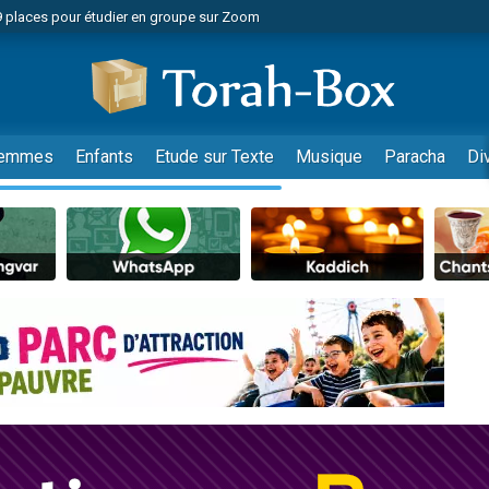
49 places pour étudier en groupe sur Zoom
nes viennent de faire un don pour Diane, 80 ans, dans un appartement insalu
viennent de nous rejoindre sur WhatsApp
viennent de nous rejoindre sur WhatsApp
es viennent de faire un don pour Reloger Rivka, 6 enfants, victime de violences
emmes
Enfants
Etude sur Texte
Musique
Paracha
Di
es viennent de faire un don pour 1 Journée de Vacances Pour les Enfants
 viennent de demander une bénédiction
viennent de nous rejoindre sur WhatsApp
49 places pour étudier en groupe sur Zoom
 donner son Maasser
viennent de nous rejoindre sur WhatsApp
viennent de nous rejoindre sur WhatsApp
de donner son Maasser
es viennent de faire un don pour 5 jours de vacances aux Orphelins
viennent de nous rejoindre sur WhatsApp