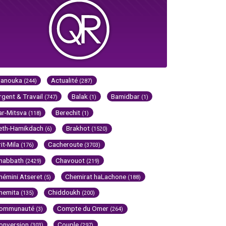
Hanouka
Actualité
(244)
(287)
rgent & Travail
Balak
Bamidbar
(747)
(1)
(1)
ar-Mitsva
Berechit
(118)
(1)
eth-Hamikdach
Brakhot
(6)
(1520)
rit-Mila
Cacheroute
(176)
(3703)
habbath
Chavouot
(2429)
(219)
hémini Atseret
Chemirat haLachone
(5)
(188)
hemita
Chiddoukh
(135)
(200)
ommunauté
Compte du Omer
(3)
(264)
onversion
Couple
(303)
(297)