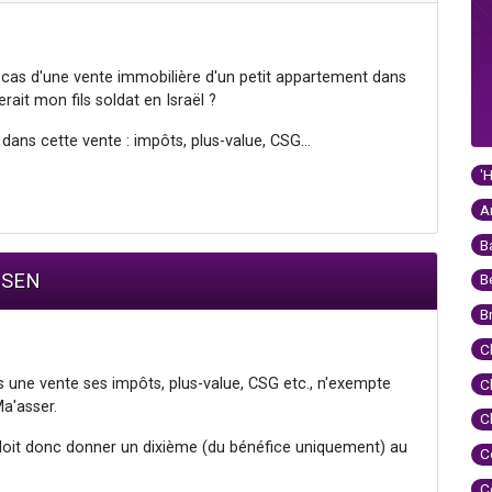
le cas d'une vente immobilière d'un petit appartement dans
ait mon fils soldat en Israël ?
ans cette vente : impôts, plus-value, CSG...
'
A
B
HSEN
B
B
C
s une vente ses impôts, plus-value, CSG etc., n'exempte
C
Ma'asser.
C
oit donc donner un dixième (du bénéfice uniquement) au
C
C