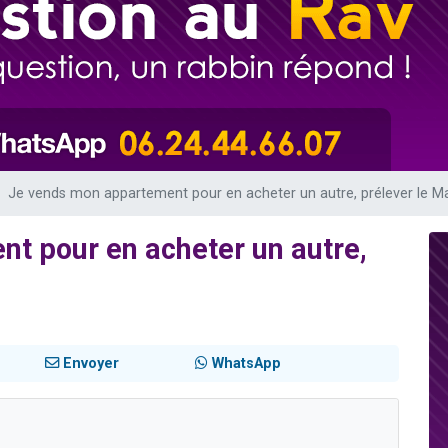
 viennent de demander une bénédiction
nnes viennent de faire un don pour Sauvez la jambe de Yohan
49 places pour étudier en groupe sur Zoom
lles musiques dans Torah-Box Music
 viennent de demander une bénédiction
Je vends mon appartement pour en acheter un autre, prélever le Ma
t pour en acheter un autre,
Envoyer
WhatsApp