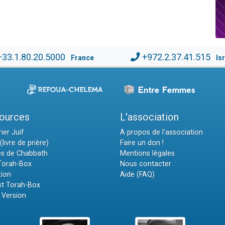
+33.1.80.20.5000
+972.2.37.41.515
France
Is
ources
L'association
ier Juif
A propos de l'association
(livre de prière)
Faire un don !
es de Chabbath
Mentions légales
 Torah-Box
Nous contacter
tion
Aide (FAQ)
t Torah-Box
 Version