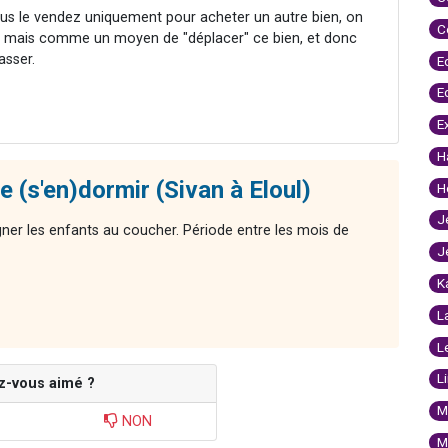
us le vendez uniquement pour acheter un autre bien, on
C
 mais comme un moyen de "déplacer" ce bien, et donc
asser.
E
E
E
H
 (s'en)dormir (Sivan à Eloul)
H
J
ner les enfants au coucher. Période entre les mois de
J
K
L
L
L
z-vous aimé ?
M
NON
M