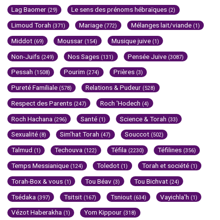
Lag Baomer
Le sens des prénoms hébraïques
(29)
(2)
Limoud Torah
Mariage
Mélanges lait/viande
(371)
(772)
(1)
Middot
Moussar
Musique juive
(69)
(154)
(1)
Non-Juifs
Nos Sages
Pensée Juive
(249)
(131)
(3087)
Pessah
Pourim
Prières
(1508)
(274)
(3)
Pureté Familiale
Relations & Pudeur
(578)
(528)
Respect des Parents
Roch 'Hodech
(247)
(4)
Roch Hachana
Santé
Science & Torah
(296)
(1)
(33)
Sexualité
Sim'hat Torah
Souccot
(8)
(47)
(502)
Talmud
Techouva
Téfila
Téfilines
(1)
(122)
(2230)
(356)
Temps Messianique
Toledot
Torah et société
(124)
(1)
(1)
Torah-Box & vous
Tou Béav
Tou Bichvat
(1)
(3)
(24)
Tsédaka
Tsitsit
Tsniout
Vayichla'h
(397)
(167)
(634)
(1)
Vézot Haberakha
Yom Kippour
(1)
(318)