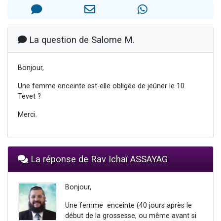
Nouvelle émission radio : Visions de grandeur n°104 : Le Chabbath et le Birkat Hamazone à travers le temps
61 personnes viennent de demander une bénédiction
Ariel vient de donner son Maasser
La question de Salome M.
Il reste 49 places pour étudier en groupe sur Zoom
Eva vient de donner son Maasser
Bonjour,
Une femme enceinte est-elle obligée de jeûner le 10
Tevet ?
Merci.
La réponse de Rav Ichaï ASSAYAG
Bonjour,
Une femme enceinte (40 jours après le
début de la grossesse, ou même avant si