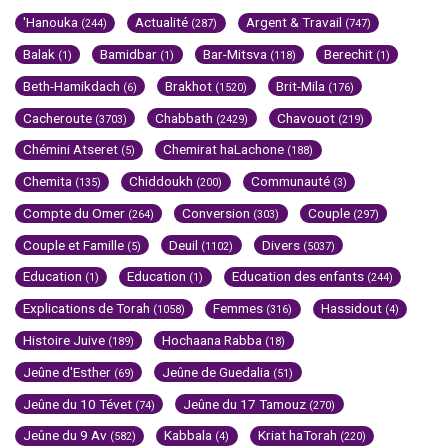
'Hanouka
Actualité
Argent & Travail
(244)
(287)
(747)
Balak
Bamidbar
Bar-Mitsva
Berechit
(1)
(1)
(118)
(1)
Beth-Hamikdach
Brakhot
Brit-Mila
(6)
(1520)
(176)
Cacheroute
Chabbath
Chavouot
(3703)
(2429)
(219)
Chémini Atseret
Chemirat haLachone
(5)
(188)
Chemita
Chiddoukh
Communauté
(135)
(200)
(3)
Compte du Omer
Conversion
Couple
(264)
(303)
(297)
Couple et Famille
Deuil
Divers
(5)
(1102)
(5037)
Education
Education
Education des enfants
(1)
(1)
(244)
Explications de Torah
Femmes
Hassidout
(1058)
(316)
(4)
Histoire Juive
Hochaana Rabba
(189)
(18)
Jeûne d'Esther
Jeûne de Guedalia
(69)
(51)
Jeûne du 10 Tévet
Jeûne du 17 Tamouz
(74)
(270)
Jeûne du 9 Av
Kabbala
Kriat haTorah
(582)
(4)
(220)