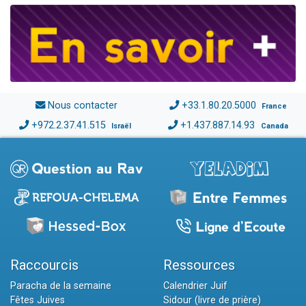
Nous contacter
+33.1.80.20.5000
France
+972.2.37.41.515
+1.437.887.14.93
Israël
Canada
Raccourcis
Ressources
Paracha de la semaine
Calendrier Juif
Fêtes Juives
Sidour (livre de prière)