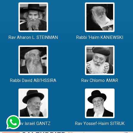
Rav Aharon L. STEINMAN
Rabbi 'Haïm KANIEWSKI
Rabbi David ABI'HSSIRA
Rav Chlomo AMAR
Rav Israël GANTZ
Rav Yossef-Haïm SITRUK