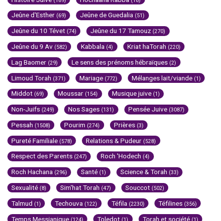
(189)
(18)
Jeûne d'Esther
Jeûne de Guedalia
(69)
(51)
Jeûne du 10 Tévet
Jeûne du 17 Tamouz
(74)
(270)
Jeûne du 9 Av
Kabbala
Kriat haTorah
(582)
(4)
(220)
Lag Baomer
Le sens des prénoms hébraïques
(29)
(2)
Limoud Torah
Mariage
Mélanges lait/viande
(371)
(772)
(1)
Middot
Moussar
Musique juive
(69)
(154)
(1)
Non-Juifs
Nos Sages
Pensée Juive
(249)
(131)
(3087)
Pessah
Pourim
Prières
(1508)
(274)
(3)
Pureté Familiale
Relations & Pudeur
(578)
(528)
Respect des Parents
Roch 'Hodech
(247)
(4)
Roch Hachana
Santé
Science & Torah
(296)
(1)
(33)
Sexualité
Sim'hat Torah
Souccot
(8)
(47)
(502)
Talmud
Techouva
Téfila
Téfilines
(1)
(122)
(2230)
(356)
Temps Messianique
Toledot
Torah et société
(124)
(1)
(1)