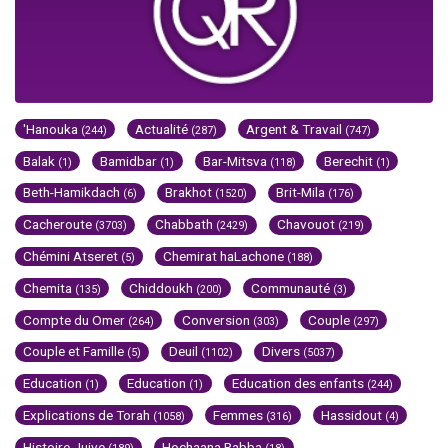
'Hanouka
Actualité
Argent & Travail
(244)
(287)
(747)
Balak
Bamidbar
Bar-Mitsva
Berechit
(1)
(1)
(118)
(1)
Beth-Hamikdach
Brakhot
Brit-Mila
(6)
(1520)
(176)
Cacheroute
Chabbath
Chavouot
(3703)
(2429)
(219)
Chémini Atseret
Chemirat haLachone
(5)
(188)
Chemita
Chiddoukh
Communauté
(135)
(200)
(3)
Compte du Omer
Conversion
Couple
(264)
(303)
(297)
Couple et Famille
Deuil
Divers
(5)
(1102)
(5037)
Education
Education
Education des enfants
(1)
(1)
(244)
Explications de Torah
Femmes
Hassidout
(1058)
(316)
(4)
Histoire Juive
Hochaana Rabba