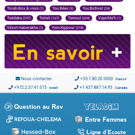
Torah-Box & vous
Tou Béav
Tou Bichvat
(1)
(3)
(24)
Tsédaka
Tsitsit
Tsniout
Vayichla'h
(397)
(167)
(634)
(1)
Vézot Haberakha
Yom Kippour
(1)
(318)
Nous contacter
+33.1.80.20.5000
France
+972.2.37.41.515
+1.437.887.14.93
Israël
Canada