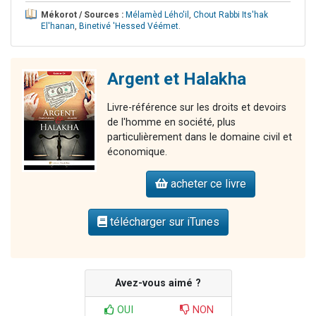
Mékorot / Sources :
Mélamèd Lého'il
,
Chout Rabbi Its'hak
El'hanan
,
Binetivé 'Hessed Véémet
.
Argent et Halakha
Livre-référence sur les droits et devoirs
de l'homme en société, plus
particulièrement dans le domaine civil et
économique.
acheter ce livre
télécharger sur iTunes
Avez-vous aimé ?
OUI
NON