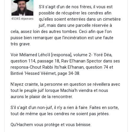
S'il s'agit d'un de nos frères, il vous est
possible de récupérer les cendres afin
qu'elles soient enterrées dans un cimetière
45345 réponses
juif, mais dans une parcelle réservée à
cela, assez loin des autres tombes. Ceci afin que l'on
puisse bien remarquer que l'incinération est une faute
très grave.
Voir Mélamed Lého'il [responsa], volume 2- Yoré Déa,
question 114, passage 18, Rav El'hanan Spector dans ses
responsa-Chout Rabbi Its'hak El'hanan, question 74 et
Bintivé 'Hessed Véémet, page 34-38.
N'ayez crainte, la personne en question se réveillera avec
tout le peuple juif lorsque Machia'h viendra et nous
aurons le plaisir de la rencontrer.
S'il s'agit d'un non-juif, il n'y a rien à faire. Faites en sorte,
tout de même que les cendres ne soient pas jetées.
Qu'Hachem vous protège et vous bénisse.