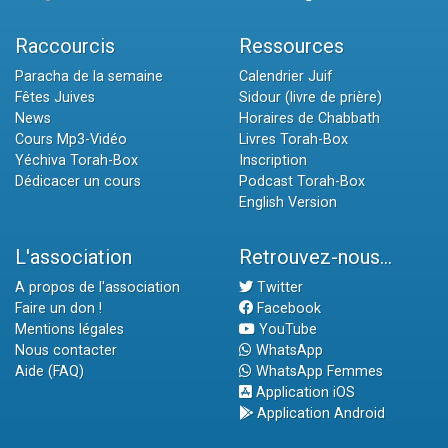
Raccourcis
Ressources
Paracha de la semaine
Calendrier Juif
Fêtes Juives
Sidour (livre de prière)
News
Horaires de Chabbath
Cours Mp3-Vidéo
Livres Torah-Box
Yéchiva Torah-Box
Inscription
Dédicacer un cours
Podcast Torah-Box
English Version
L'association
Retrouvez-nous...
A propos de l'association
Twitter
Faire un don !
Facebook
Mentions légales
YouTube
Nous contacter
WhatsApp
Aide (FAQ)
WhatsApp Femmes
Application iOS
Application Android