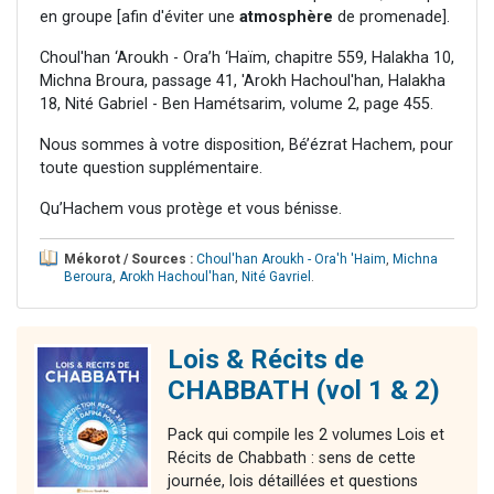
en groupe [afin d'éviter une
atmosphère
de promenade].
Choul'han ‘Aroukh - Ora’h ‘Haïm, chapitre 559, Halakha 10,
Michna Broura, passage 41, 'Arokh Hachoul'han, Halakha
18, Nité Gabriel - Ben Hamétsarim, volume 2, page 455.
Nous sommes à votre disposition, Bé’ézrat Hachem, pour
toute question supplémentaire.
Qu’Hachem vous protège et vous bénisse.
Mékorot / Sources :
Choul'han Aroukh - Ora'h 'Haim
,
Michna
Beroura
,
Arokh Hachoul'han
,
Nité Gavriel
.
Lois & Récits de
CHABBATH (vol 1 & 2)
Pack qui compile les 2 volumes Lois et
Récits de Chabbath : sens de cette
journée, lois détaillées et questions