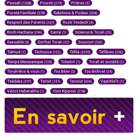
Pessah
Pourim
Prières
(1508)
(274)
(3)
Pureté Familiale
Relations & Pudeur
(578)
(528)
Respect des Parents
Roch 'Hodech
(247)
(4)
Roch Hachana
Santé
Science & Torah
(296)
(1)
(33)
Sexualité
Sim'hat Torah
Souccot
(8)
(47)
(502)
Talmud
Techouva
Téfila
Téfilines
(1)
(122)
(2230)
(356)
Temps Messianique
Toledot
Torah et société
(124)
(1)
(1)
Torah-Box & vous
Tou Béav
Tou Bichvat
(1)
(3)
(24)
Tsédaka
Tsitsit
Tsniout
Vayichla'h
(397)
(167)
(634)
(1)
Vézot Haberakha
Yom Kippour
(1)
(318)