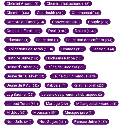
Chémini Atseret
Chemirat haLachone
(5)
(188)
Chemita
Chiddoukh
Communauté
(135)
(200)
(3)
Compte du Omer
Conversion
Couple
(264)
(303)
(297)
Couple et Famille
Deuil
Divers
(5)
(1102)
(5037)
Education
Education
Education des enfants
(1)
(1)
(244)
Explications de Torah
Femmes
Hassidout
(1058)
(316)
(4)
Histoire Juive
Hochaana Rabba
(189)
(18)
Jeûne d'Esther
Jeûne de Guedalia
(69)
(51)
Jeûne du 10 Tévet
Jeûne du 17 Tamouz
(74)
(270)
Jeûne du 9 Av
Kabbala
Kriat haTorah
(582)
(4)
(220)
Lag Baomer
Le sens des prénoms hébraïques
(29)
(2)
Limoud Torah
Mariage
Mélanges lait/viande
(371)
(772)
(1)
Middot
Moussar
Musique juive
(69)
(154)
(1)
Non-Juifs
Nos Sages
Pensée Juive
(249)
(131)
(3087)