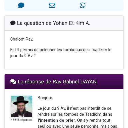
13 personnes viennent de demander une bénédiction
30 personnes viennent de faire un don pour Sauvez la jambe de Yohan
Il reste 49 places pour étudier en groupe sur Zoom
La question de Yohan Et Kim A.
12 nouvelles musiques dans Torah-Box Music
Chalom Rav,
29 personnes viennent de demander une bénédiction
Est-il permis de pèleriner les tombeaux des Tsadikim le
jour du 9 Av ?
La réponse de Rav Gabriel DAYAN
Bonjour,
Le jour du 9 Av, il n'est pas interdit de se
rendre sur les tombes de Tsadikim
dans
l'intention de prier
. On s'y rendra tout
45345 réponses
seul ou avec une seule personne, mais pas