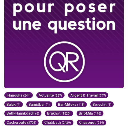
'Hanouka
Actualité
Argent & Travail
(244)
(287)
(747)
Balak
Bamidbar
Bar-Mitsva
Berechit
(1)
(1)
(118)
(1)
Beth-Hamikdach
Brakhot
Brit-Mila
(6)
(1520)
(176)
Cacheroute
Chabbath
Chavouot
(3703)
(2429)
(219)