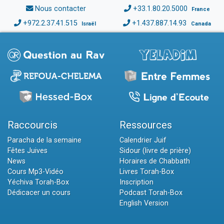
Nous contacter
+33.1.80.20.5000
France
+972.2.37.41.515
+1.437.887.14.93
Israël
Canada
Raccourcis
Ressources
Paracha de la semaine
Calendrier Juif
Fêtes Juives
Sidour (livre de prière)
News
Horaires de Chabbath
Cours Mp3-Vidéo
Livres Torah-Box
Yéchiva Torah-Box
Inscription
Dédicacer un cours
Podcast Torah-Box
English Version