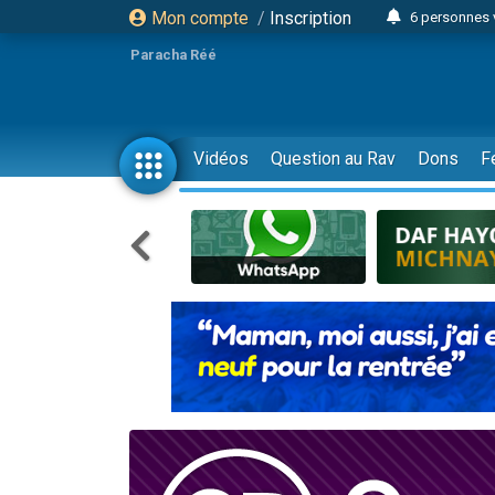
Mon compte
/
Inscription
6 personnes 
4 personn
Paracha Réé
2 personn
17 personnes
4 personnes 
Vidéos
Question au Rav
Dons
F
Il reste 
23 person
Eva vient de
4 personnes 
3 personnes 
3 personn
Odaya vient 
13 personnes
2 personnes 
30 perso