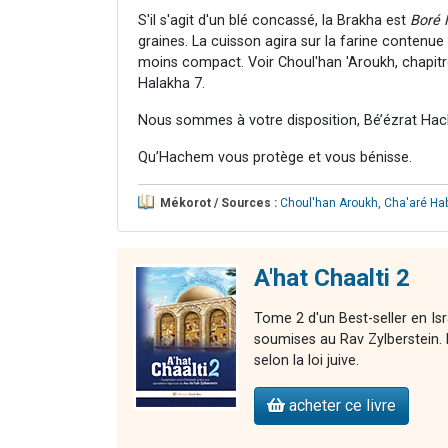
S'il s'agit d'un blé concassé, la Brakha est
Boré 
graines. La cuisson agira sur la farine contenue
moins compact. Voir Choul'han 'Aroukh, chapitr
Halakha 7.
Nous sommes à votre disposition, Bé’ézrat Hac
Qu’Hachem vous protège et vous bénisse.
Mékorot / Sources :
Choul'han Aroukh
,
Cha'aré Ha
A'hat Chaalti 2
Tome 2 d'un Best-seller en Is
soumises au Rav Zylberstein. L
selon la loi juive.
acheter ce livre