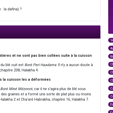
: la dafina) ?
'
A
ntières et ne sont pas bien collées suite à la cuisson
B
C
 du blé cuit est
Boré Peri Haadama
. Il n'y a aucun doute à
 chapitre 208, Halakha 4.
C
ais la cuisson les a déformées
C
C
t
Boré Miné Mézonot
, car il ne s'agira plus de blé sous
ur des graines et a formé une sorte de plat plus ou moins
C
Halakha 2 et Cha'aré Habrakha, chapitre 16, Halakha 7.
E
E