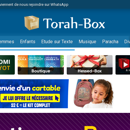
viennent de nous rejoindre sur WhatsApp
es viennent de faire un don pour Reloger Rivka, 6 enfants, victime de violences
es viennent de faire un don pour 1 Journée de Vacances Pour les Enfants
 viennent de demander une bénédiction
viennent de nous rejoindre sur WhatsApp
emmes
Enfants
Etude sur Texte
Musique
Paracha
Di
49 places pour étudier en groupe sur Zoom
nes viennent de faire un don pour Diane, 80 ans, dans un appartement insalu
 donner son Maasser
viennent de nous rejoindre sur WhatsApp
viennent de nous rejoindre sur WhatsApp
es viennent de faire un don pour 5 jours de vacances aux Orphelins
de donner son Maasser
 viennent de demander une bénédiction
viennent de nous rejoindre sur WhatsApp
nnes viennent de faire un don pour Sauvez la jambe de Yohan