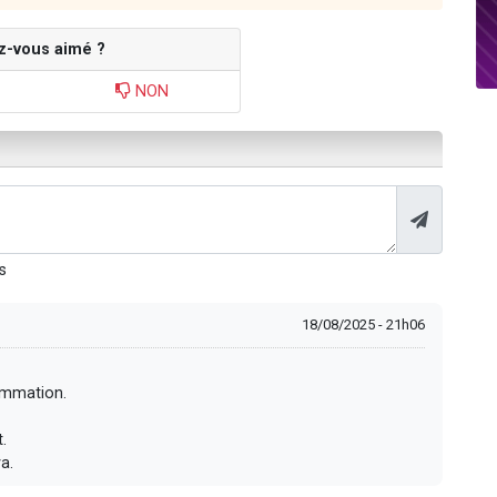
z-vous aimé ?
NON
s
18/08/2025 - 21h06
ommation.
.
a.