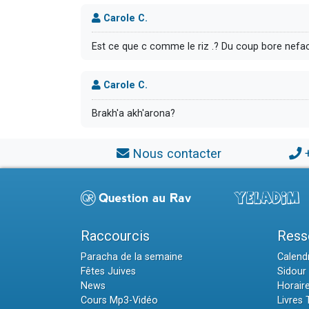
Carole C.
Est ce que c comme le riz .? Du coup bore nef
Carole C.
Brakh'a akh'arona?
Nous contacter
Raccourcis
Ress
Paracha de la semaine
Calendr
Fêtes Juives
Sidour 
News
Horair
Cours Mp3-Vidéo
Livres