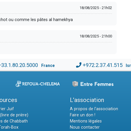
18/08/2025 - 21h02
achot ou comme les pâtes al hamekhya
18/08/2025 - 21h00
+33.1.80.20.5000
+972.2.37.41.515
France
Is
ources
L'association
ier Juif
A propos de l'association
(livre de prière)
Faire un don !
es de Chabbath
Mentions légales
 Torah-Box
Nous contacter