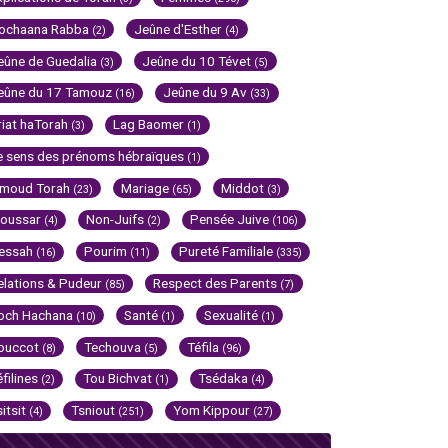
ochaana Rabba
Jeûne d'Esther
(2)
(4)
eûne de Guedalia
Jeûne du 10 Tévet
(3)
(5)
eûne du 17 Tamouz
Jeûne du 9 Av
(16)
(33)
riat haTorah
Lag Baomer
(3)
(1)
e sens des prénoms hébraïques
(1)
imoud Torah
Mariage
Middot
(23)
(65)
(3)
oussar
Non-Juifs
Pensée Juive
(4)
(2)
(106)
essah
Pourim
Pureté Familiale
(16)
(11)
(335)
elations & Pudeur
Respect des Parents
(85)
(7)
och Hachana
Santé
Sexualité
(10)
(1)
(1)
ouccot
Techouva
Téfila
(8)
(5)
(96)
éfilines
Tou Bichvat
Tsédaka
(2)
(1)
(4)
sitsit
Tsniout
Yom Kippour
(4)
(251)
(27)