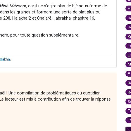
Miné Mézonot
, car il ne s'agira plus de blé sous forme de
H
 dans les graines et formera une sorte de plat plus ou
J
e 208, Halakha 2 et Cha'aré Habrakha, chapitre 16,
J
hem, pour toute question supplémentaire.
K
L
L
brakha
.
M
P
R
R
raël ! Une compilation de problématiques du quotidien
e lecteur est mis à contribution afin de trouver la réponse
S
T
T