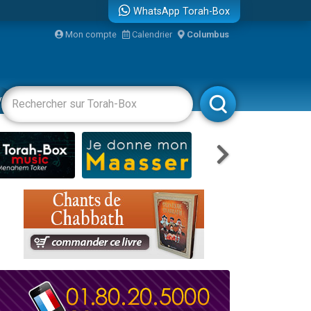
WhatsApp Torah-Box
...
Mon compte
Calendrier
Columbus
vertissements
Livres
Rabbanim
bre