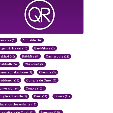
Hanouka
Actualité
(7)
(10)
rgent & Travail
Bar-Mitsva
(14)
(2)
rakhot
Brit-Mila
Cacheroute
(40)
(5)
(21)
habbath
Chavouot
(86)
(9)
hemirat haLachone
Chemita
(3)
(3)
hiddoukh
Compte du Omer
(36)
(7)
onversion
Couple
(4)
(103)
ouple et Famille
Deuil
Divers
(1)
(37)
(81)
ducation des enfants
(12)
xplications de Torah
Femmes
(3)
(290)