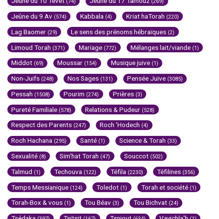
Jeûne du 10 Tévet
Jeûne du 17 Tamouz
(74)
(269)
Jeûne du 9 Av
Kabbala
Kriat haTorah
(574)
(4)
(220)
Lag Baomer
Le sens des prénoms hébraïques
(29)
(2)
Limoud Torah
Mariage
Mélanges lait/viande
(371)
(772)
(1)
Middot
Moussar
Musique juive
(69)
(154)
(1)
Non-Juifs
Nos Sages
Pensée Juive
(248)
(131)
(3085)
Pessah
Pourim
Prières
(1508)
(274)
(3)
Pureté Familiale
Relations & Pudeur
(578)
(528)
Respect des Parents
Roch 'Hodech
(247)
(4)
Roch Hachana
Santé
Science & Torah
(295)
(1)
(33)
Sexualité
Sim'hat Torah
Souccot
(8)
(47)
(502)
Talmud
Techouva
Téfila
Téfilines
(1)
(122)
(2230)
(356)
Temps Messianique
Toledot
Torah et société
(124)
(1)
(1)
Torah-Box & vous
Tou Béav
Tou Bichvat
(1)
(3)
(24)
Tsédaka
Tsitsit
Tsniout
Vayichla'h
(397)
(167)
(634)
(1)