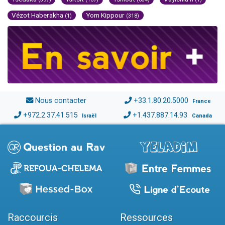
Vézot Haberakha
Yom Kippour
(1)
(318)
Nous contacter
+33.1.80.20.5000
France
+972.2.37.41.515
+1.437.887.14.93
Israël
Canada
Raccourcis
Ressources