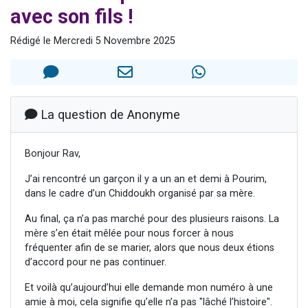
avec son fils !
Dovan vient de donner son Maasser
2 personnes viennent de nous rejoindre sur WhatsApp
Rédigé le Mercredi 5 Novembre 2025
2 personnes viennent de nous rejoindre sur WhatsApp
Malgorzata vient de donner son Maasser
3 personnes viennent de nous rejoindre sur WhatsApp
La question de Anonyme
Bonjour Rav,
J’ai rencontré un garçon il y a un an et demi à Pourim,
dans le cadre d’un Chiddoukh organisé par sa mère.
Au final, ça n’a pas marché pour des plusieurs raisons. La
mère s’en était mêlée pour nous forcer à nous
fréquenter afin de se marier, alors que nous deux étions
d’accord pour ne pas continuer.
Et voilà qu’aujourd’hui elle demande mon numéro à une
amie à moi, cela signifie qu’elle n’a pas "lâché l’histoire".