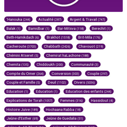
'Hanouka
Actualité
Argent & Travail
(244)
(287)
(747)
Balak
Bamidbar
Bar-Mitsva
Berechit
(1)
(1)
(118)
(1)
Beth-Hamikdach
Brakhot
Brit-Mila
(6)
(1518)
(176)
Cacheroute
Chabbath
Chavouot
(3703)
(2426)
(219)
Chémini Atseret
Chemirat haLachone
(5)
(188)
Chemita
Chiddoukh
Communauté
(135)
(200)
(3)
Compte du Omer
Conversion
Couple
(264)
(303)
(297)
Couple et Famille
Deuil
Divers
(5)
(1102)
(5036)
Education
Education
Education des enfants
(1)
(1)
(244)
Explications de Torah
Femmes
Hassidout
(1057)
(316)
(4)
Histoire Juive
Hochaana Rabba
(189)
(18)
Jeûne d'Esther
Jeûne de Guedalia
(69)
(51)