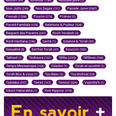
(69)
(154)
(1)
Non-Juifs
Nos Sages
Pensée Juive
(249)
(131)
(3087)
Pessah
Pourim
Prières
(1508)
(274)
(3)
Pureté Familiale
Relations & Pudeur
(578)
(528)
Respect des Parents
Roch 'Hodech
(247)
(4)
Roch Hachana
Santé
Science & Torah
(296)
(1)
(33)
Sexualité
Sim'hat Torah
Souccot
(8)
(47)
(502)
Talmud
Techouva
Téfila
Téfilines
(1)
(122)
(2230)
(356)
Temps Messianique
Toledot
Torah et société
(124)
(1)
(1)
Torah-Box & vous
Tou Béav
Tou Bichvat
(1)
(3)
(24)
Tsédaka
Tsitsit
Tsniout
Vayichla'h
(397)
(167)
(634)
(1)
Vézot Haberakha
Yom Kippour
(1)
(318)