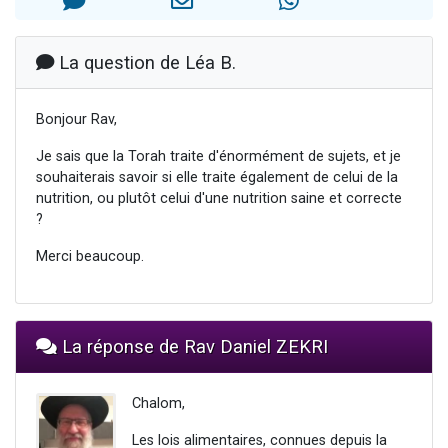
13 personnes viennent de demander une bénédiction
30 personnes viennent de faire un don pour Sauvez la jambe de Yohan
La question de Léa B.
Il reste 49 places pour étudier en groupe sur Zoom
12 nouvelles musiques dans Torah-Box Music
Bonjour Rav,
29 personnes viennent de demander une bénédiction
Je sais que la Torah traite d'énormément de sujets, et je
souhaiterais savoir si elle traite également de celui de la
nutrition, ou plutôt celui d'une nutrition saine et correcte
?
Merci beaucoup.
La réponse de Rav Daniel ZEKRI
Chalom,
Les lois alimentaires, connues depuis la