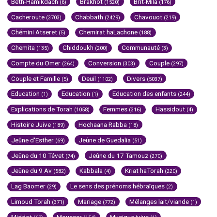
Beth-Hamikdach
Brakhot
Brit-Mila
(6)
(1520)
(176)
Cacheroute
Chabbath
Chavouot
(3703)
(2429)
(219)
Chémini Atseret
Chemirat haLachone
(5)
(188)
Chemita
Chiddoukh
Communauté
(135)
(200)
(3)
Compte du Omer
Conversion
Couple
(264)
(303)
(297)
Couple et Famille
Deuil
Divers
(5)
(1102)
(5037)
Education
Education
Education des enfants
(1)
(1)
(244)
Explications de Torah
Femmes
Hassidout
(1058)
(316)
(4)
Histoire Juive
Hochaana Rabba
(189)
(18)
Jeûne d'Esther
Jeûne de Guedalia
(69)
(51)
Jeûne du 10 Tévet
Jeûne du 17 Tamouz
(74)
(270)
Jeûne du 9 Av
Kabbala
Kriat haTorah
(582)
(4)
(220)
Lag Baomer
Le sens des prénoms hébraïques
(29)
(2)
Limoud Torah
Mariage
Mélanges lait/viande
(371)
(772)
(1)
Middot
Moussar
Musique juive