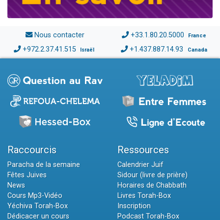
Nous contacter
+33.1.80.20.5000
France
+972.2.37.41.515
+1.437.887.14.93
Israël
Canada
Raccourcis
Ressources
Paracha de la semaine
Calendrier Juif
Fêtes Juives
Sidour (livre de prière)
News
Horaires de Chabbath
Cours Mp3-Vidéo
Livres Torah-Box
Yéchiva Torah-Box
Inscription
Dédicacer un cours
Podcast Torah-Box