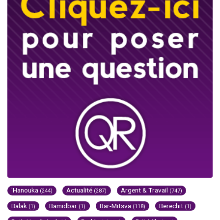
'Hanouka
Actualité
Argent & Travail
(244)
(287)
(747)
Balak
Bamidbar
Bar-Mitsva
Berechit
(1)
(1)
(118)
(1)