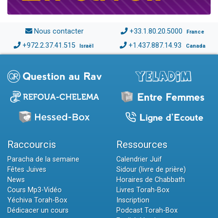
Nous contacter
+33.1.80.20.5000
France
+972.2.37.41.515
+1.437.887.14.93
Israël
Canada
Raccourcis
Ressources
Paracha de la semaine
Calendrier Juif
Fêtes Juives
Sidour (livre de prière)
News
Horaires de Chabbath
Cours Mp3-Vidéo
Livres Torah-Box
Yéchiva Torah-Box
Inscription
Dédicacer un cours
Podcast Torah-Box