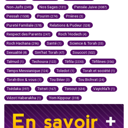
Non-Juifs
Nos Sages
Pensée Juive
(249)
(131)
(3087)
Pessah
Pourim
Prières
(1508)
(274)
(3)
Pureté Familiale
Relations & Pudeur
(578)
(528)
Respect des Parents
Roch 'Hodech
(247)
(4)
Roch Hachana
Santé
Science & Torah
(296)
(1)
(33)
Sexualité
Sim'hat Torah
Souccot
(8)
(47)
(502)
Talmud
Techouva
Téfila
Téfilines
(1)
(122)
(2230)
(356)
Temps Messianique
Toledot
Torah et société
(124)
(1)
(1)
Torah-Box & vous
Tou Béav
Tou Bichvat
(1)
(3)
(24)
Tsédaka
Tsitsit
Tsniout
Vayichla'h
(397)
(167)
(634)
(1)
Vézot Haberakha
Yom Kippour
(1)
(318)