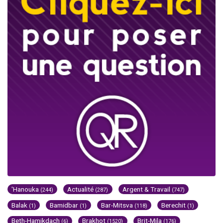
'Hanouka
Actualité
Argent & Travail
(244)
(287)
(747)
Balak
Bamidbar
Bar-Mitsva
Berechit
(1)
(1)
(118)
(1)
Beth-Hamikdach
Brakhot
Brit-Mila
(6)
(1520)
(176)