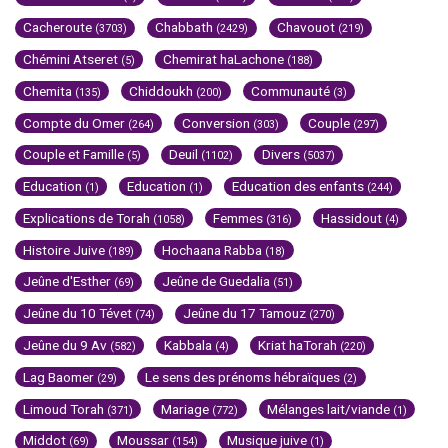
Cacheroute
Chabbath
Chavouot
(3703)
(2429)
(219)
Chémini Atseret
Chemirat haLachone
(5)
(188)
Chemita
Chiddoukh
Communauté
(135)
(200)
(3)
Compte du Omer
Conversion
Couple
(264)
(303)
(297)
Couple et Famille
Deuil
Divers
(5)
(1102)
(5037)
Education
Education
Education des enfants
(1)
(1)
(244)
Explications de Torah
Femmes
Hassidout
(1058)
(316)
(4)
Histoire Juive
Hochaana Rabba
(189)
(18)
Jeûne d'Esther
Jeûne de Guedalia
(69)
(51)
Jeûne du 10 Tévet
Jeûne du 17 Tamouz
(74)
(270)
Jeûne du 9 Av
Kabbala
Kriat haTorah
(582)
(4)
(220)
Lag Baomer
Le sens des prénoms hébraïques
(29)
(2)
Limoud Torah
Mariage
Mélanges lait/viande
(371)
(772)
(1)
Middot
Moussar
Musique juive
(69)
(154)
(1)