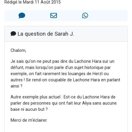
Rédigé le Mardi 11 Août 2015
Il reste 49 places pour étudier en groupe sur Zoom
12 nouvelles musiques dans Torah-Box Music
3 personnes viennent de nous rejoindre sur WhatsApp
2 personnes viennent de nous rejoindre sur WhatsApp
La question de Sarah J.
2 personnes viennent de nous rejoindre sur WhatsApp
Chalom,
Je sais qu'on ne peut pas dire du Lachone Hara sur un
défunt, mais lorsqu'on parle d'un sujet historique par
exemple, on fait rarement les louanges de Herzl ou
autres ! Se rend-on coupable de Lachone Hara en parlant
ainsi ?
Autre exemple plus actuel : Est-ce du Lachone Hara de
parler des personnes qui ont fait leur Aliya sans aucune
base ni aucun but ?
Merci de m'éclairer.