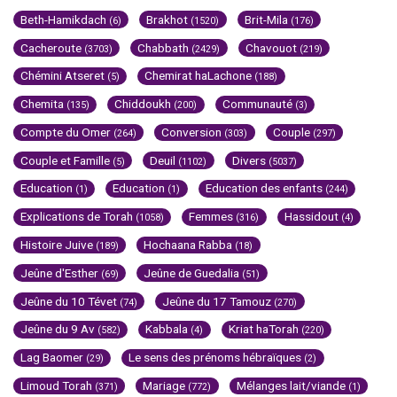
Beth-Hamikdach
Brakhot
Brit-Mila
(6)
(1520)
(176)
Cacheroute
Chabbath
Chavouot
(3703)
(2429)
(219)
Chémini Atseret
Chemirat haLachone
(5)
(188)
Chemita
Chiddoukh
Communauté
(135)
(200)
(3)
Compte du Omer
Conversion
Couple
(264)
(303)
(297)
Couple et Famille
Deuil
Divers
(5)
(1102)
(5037)
Education
Education
Education des enfants
(1)
(1)
(244)
Explications de Torah
Femmes
Hassidout
(1058)
(316)
(4)
Histoire Juive
Hochaana Rabba
(189)
(18)
Jeûne d'Esther
Jeûne de Guedalia
(69)
(51)
Jeûne du 10 Tévet
Jeûne du 17 Tamouz
(74)
(270)
Jeûne du 9 Av
Kabbala
Kriat haTorah
(582)
(4)
(220)
Lag Baomer
Le sens des prénoms hébraïques
(29)
(2)
Limoud Torah
Mariage
Mélanges lait/viande
(371)
(772)
(1)