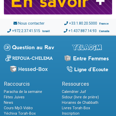
Nous contacter
+33.1.80.20.5000
France
+972.2.37.41.515
+1.437.887.14.93
Israël
Canada
Raccourcis
Ressources
Paracha de la semaine
Calendrier Juif
Fêtes Juives
Sidour (livre de prière)
News
Horaires de Chabbath
Cours Mp3-Vidéo
Livres Torah-Box
Yéchiva Torah-Box
Inscription