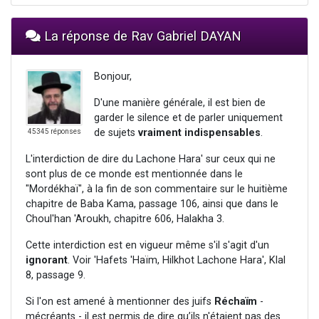
La réponse de Rav Gabriel DAYAN
Bonjour,
D'une manière générale, il est bien de
garder le silence et de parler uniquement
de sujets
vraiment indispensables
.
45345 réponses
L'interdiction de dire du Lachone Hara' sur ceux qui ne
sont plus de ce monde est mentionnée dans le
"Mordékhaï", à la fin de son commentaire sur le huitième
chapitre de Baba Kama, passage 106, ainsi que dans le
Choul'han 'Aroukh, chapitre 606, Halakha 3.
Cette interdiction est en vigueur même s'il s'agit d'un
ignorant
. Voir 'Hafets 'Haïm, Hilkhot Lachone Hara', Klal
8, passage 9.
Si l'on est amené à mentionner des juifs
Réchaïm
-
mécréants - il est permis de dire qu’ils n'étaient pas des