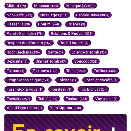
Middot
Moussar
Musique juive
(69)
(154)
(1)
Non-Juifs
Nos Sages
Pensée Juive
(249)
(131)
(3087)
Pessah
Pourim
Prières
(1508)
(274)
(3)
Pureté Familiale
Relations & Pudeur
(578)
(528)
Respect des Parents
Roch 'Hodech
(247)
(4)
Roch Hachana
Santé
Science & Torah
(296)
(1)
(33)
Sexualité
Sim'hat Torah
Souccot
(8)
(47)
(502)
Talmud
Techouva
Téfila
Téfilines
(1)
(122)
(2230)
(356)
Temps Messianique
Toledot
Torah et société
(124)
(1)
(1)
Torah-Box & vous
Tou Béav
Tou Bichvat
(1)
(3)
(24)
Tsédaka
Tsitsit
Tsniout
Vayichla'h
(397)
(167)
(634)
(1)
Vézot Haberakha
Yom Kippour
(1)
(318)